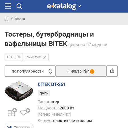
Кухня
Искали
раньше
Тостеры, бутербродницы и
вафельницы BiTEK
цены
на 52 модели
BiTEK
очистить
по популярности
Фильтр
1
Сортировать
BiTEK BT-261
п
гриль
о
п
Тип:
тостер
о
Мощность:
2000 Вт
п
Кол-во изделий:
1
у
Корпус:
пластик с металлом
л
Спросить