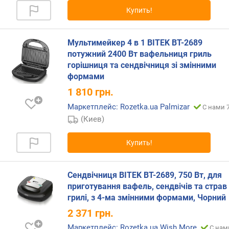
Купить!
Мультимейкер 4 в 1 BITEK BT-2689
потужний 2400 Вт вафельниця гриль
горішниця та сендвічниця зі змінними
формами
1 810
грн.
Маркетплейс: Rozetka.ua Palmizar
С нами 7
(Киев)
Купить!
Сендвічниця BITEK BT-2689, 750 Вт, для
приготування вафель, сендвічів та страв
грилі, з 4-ма змінними формами, Чорний
2 371
грн.
Маркетплейс: Rozetka.ua Wish More
С нам