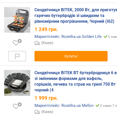
в
л
Сендвічниця BITEK, 2000 Вт, для приготу
е
гарячих бутербродів зі швидким та
н
рівномірним прогріванням, Чорний (І62)
и
1 249
грн.
я
Маркетплейс: Rozetka.ua Golden Life
С нам
п
(Киев)
о
к
о
Купить!
л
и
ч
Сендвічниця BITEK BT бутербродниця 6 в
е
зі змінними формами для вафель,
с
горішків, печива та страв на грилі 750 Вт
т
чорний (4
в
1 999
грн.
у
п
Маркетплейс: Rozetka.ua Mellov
С нами 7 л
р
(Киев)
е