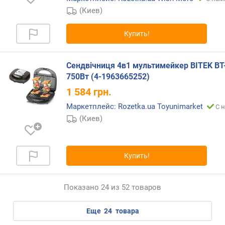
(Киев)
Купить!
Сендвічниця 4в1 мультимейкер BITEK BT
750Вт (4-1963665252)
1 584
грн.
Маркетплейс: Rozetka.ua Toyunimarket
С 
(Киев)
Купить!
Показано 24 из 52 товаров
еще
24
товара