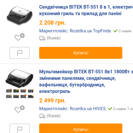
Сендвічниця BITEK BT-551 8 в 1, електри
кухонний гриль та прилад для паніні
2 208
грн.
Маркетплейс: Rozetka.ua TopFinds
С нами 
(Киев)
Купить!
Мультимейкер BITEK BT-551 8в1 1800Вт з
змінними панелями, сендвічниця,
вафельниця, бутербродниця,
електрогриль
2 499
грн.
Маркетплейс: Rozetka.ua HIVES
С нами 7 л
(Киев)
Купить!