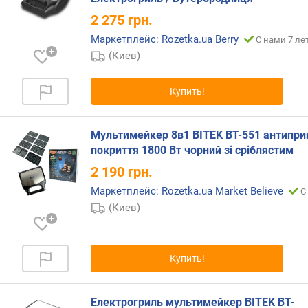
е
2 275
грн.
н
е
Маркетплейс: Rozetka.ua Berry
С нами 7 ле
й
(Киев)
о
б
Купить!
ж
а
р
Мультимейкер 8в1 BITEK BT-551 антипри
и
покриття 1800 Вт чорний зі сріблястим
в
а
2 190
грн.
н
Маркетплейс: Rozetka.ua Market Believe
С
и
(Киев)
я
д
л
Купить!
и
н
а
Електрогриль мультимейкер BITEK BT-