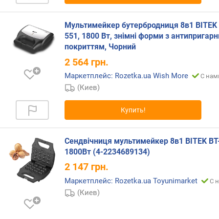
Мультимейкер бутербродниця 8в1 BITEK 
551, 1800 Вт, знімні форми з антипригар
покриттям, Чорний
2 564
грн.
Маркетплейс: Rozetka.ua Wish More
С нам
(Киев)
Купить!
Сендвічниця мультимейкер 8в1 BITEK BT
1800Вт (4-2234689134)
2 147
грн.
Маркетплейс: Rozetka.ua Toyunimarket
С 
(Киев)