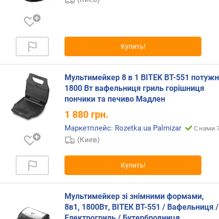
е
р
а
к
Купить!
о
л
-
Мультимейкер 8 в 1 BITEK BT-551 потуж
в
1800 Вт вафельниця гриль горішниця
о
пончики та печиво Мадлен
и
1 880
грн.
з
д
Маркетплейс: Rozetka.ua Palmizar
С нами 7
е
(Киев)
л
и
й
Купить!
с
т
Мультимейкер зі знімними формами,
е
8в1, 1800Вт, ВІТЕК BT-551 / Вафельниця /
п
Електрогриль / Бутербродниця