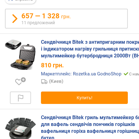
я
р
657 — 1 328
н
грн.
о
11 предложений
с
т
и
Сендвічниця Bitek з антипригарним покр
і індикатором нагріву грильниця притиск
о
мультимейкер бутербродниця 2000Вт (В
т
810
грн.
д
е
Маркетплейс: Rozetka.ua GodnoShop
С на
ш
(Киев)
е
в
Купить!
ы
х
к
Сендвічниця Bitek гриль мультимейкер 6
д
для вафель сендвічів пончиків горішків
о
вафельниця горіха вафельниця горішни
р
бутер