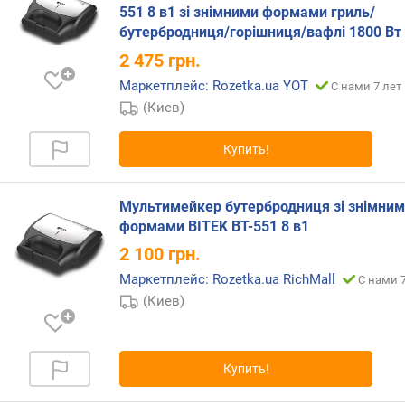
к
551 8 в1 зі знімними формами гриль/
а
бутербродниця/горішниця/вафлі 1800 Вт
б
2 475
грн.
е
л
Маркетплейс: Rozetka.ua YOT
С нами 7 лет
я
(Киев)
(
м
Купить!
)
в
Мультимейкер бутербродниця зі знімни
е
формами BITEK BT-551 8 в1
с
(
2 100
грн.
к
Маркетплейс: Rozetka.ua RichMall
С нами 7
г
(Киев)
)
Купить!