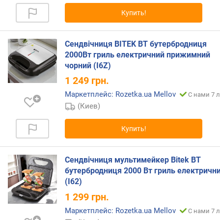
д
Купить!
л
о
ж
Сендвічниця BITEK BT бутербродниця
е
2000Вт гриль електричний прижимний
н
чорний (I6Z)
и
1 249
грн.
й
Маркетплейс: Rozetka.ua Mellov
С нами 7 л
(Киев)
м
о
Купить!
щ
н
о
Сендвічниця мультимейкер Bitek BT
с
бутербродниця 2000 Вт гриль електричн
т
(І62)
ь
(
1 299
грн.
В
Маркетплейс: Rozetka.ua Mellov
С нами 7 л
т