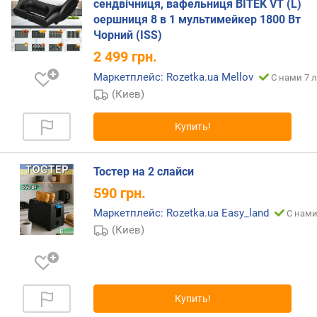
сендвічниця, вафельниця BITEK VT (L)
оершниця 8 в 1 мультимейкер 1800 Вт
п
Чорний (ISS)
о
о
2 499
грн.
т
Маркетплейс: Rozetka.ua Mellov
С нами 7 л
з
(Киев)
ы
в
Купить!
а
м
Тостер на 2 слайси
п
о
590
грн.
д
Маркетплейс: Rozetka.ua Easy_land
С нами
а
(Киев)
т
е
д
о
б
Купить!
а