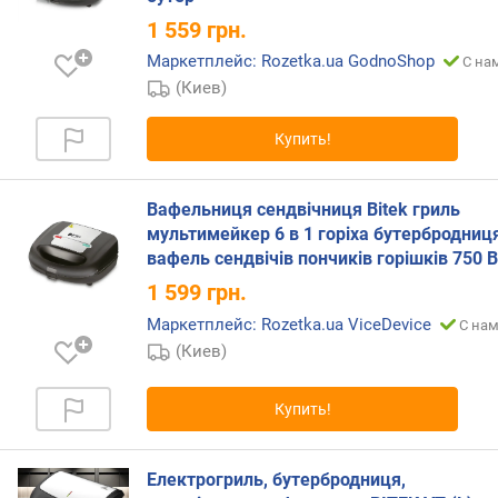
о
г
1 559
грн.
и
Маркетплейс: Rozetka.ua GodnoShop
С на
м
(Киев)
о
т
Купить!
д
о
р
Вафельниця сендвічниця Bitek гриль
о
мультимейкер 6 в 1 горіха бутербродниц
г
вафель сендвічів пончиків горішків 750 
и
1 599
грн.
х
Маркетплейс: Rozetka.ua ViceDevice
к
С нам
д
(Киев)
е
ш
Купить!
е
в
ы
Електрогриль, бутербродниця,
м