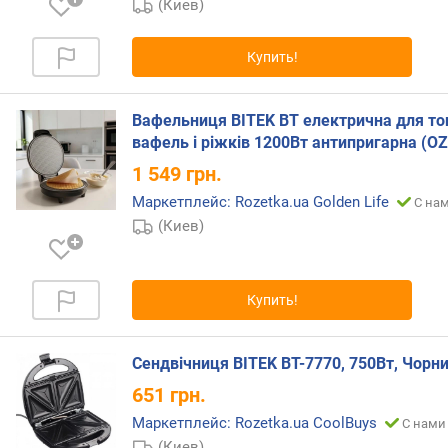
(Киев)
)
к
Купить!
о
л
-
Вафельниця BITEK BT електрична для то
в
вафель і ріжків 1200Вт антипригарна (ОZ
о
1 549
грн.
о
т
Маркетплейс: Rozetka.ua Golden Life
С нам
д
(Киев)
е
л
е
Купить!
н
и
й
Сендвічниця BITEK BT-7770, 750Вт, Чорн
т
о
651
грн.
с
Маркетплейс: Rozetka.ua CoolBuys
С нами 
т
(Киев)