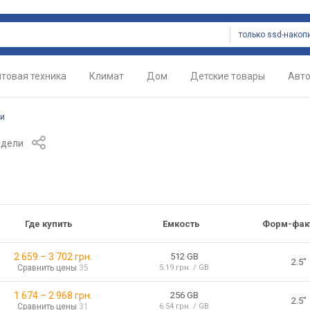
только ssd-накоп
товая техника
Климат
Дом
Детские товары
Авт
ли
одели
Где купить
Емкость
Форм-фак
2 659
–
3 702
грн.
512 GB
2.5"
Сравнить цены
35
5.19 грн. / GB
1 674
–
2 968
грн.
256 GB
2.5"
Сравнить цены
31
6.54 грн. / GB