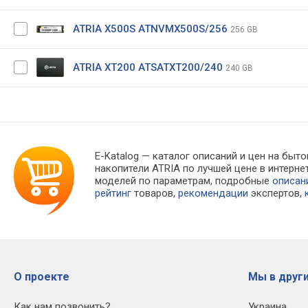
ATRIA X500S ATNVMX500S/256
256 GB
ATRIA XT200 ATSATXT200/240
240 GB
E-Katalog
— каталог описаний и цен на быто
накопители ATRIA по лучшей цене в интер
моделей по параметрам, подробные
описан
рейтинг
товаров,
рекомендации
экспертов,
О проекте
Мы в други
Как нам позвонить?
Украина