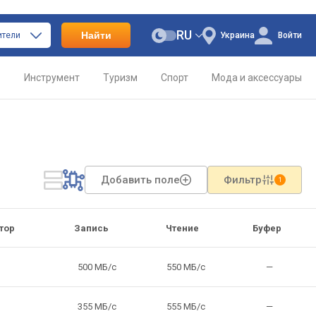
RU
Найти
ители
Украина
Войти
о
Инструмент
Туризм
Спорт
Мода и аксессуары
Добавить поле
Фильтр
1
тор
Запись
Чтение
Буфер
500 МБ/с
550 МБ/с
—
355 МБ/с
555 МБ/с
—