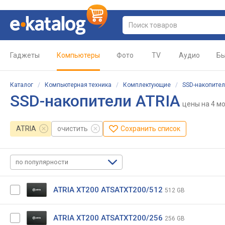
Гаджеты
Компьютеры
Фото
TV
Аудио
Бы
Каталог
/
Компьютерная техника
/
Комплектующие
/
SSD-накопите
SSD-накопители ATRIA
цены
на 4 м
ATRIA
очистить
Сохранить список
по популярности
ATRIA XT200 ATSATXT200/512
512 GB
ATRIA XT200 ATSATXT200/256
256 GB