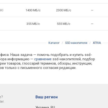
80
1400 МБ/с
2300 МБ/с
—
355 МБ/с
555 МБ/с
—
Каталог
/
SSD-накопители
/
ATRIA
офиса. Наша задача — помочь подобрать и купить ssd-
выбора информацию —
сравнение
ssd-накопителей, подбор
еи товаров, глоссарий терминов, обзоры, инструкции,
ов только с письменного согласия редакции.
Ваш регион
е?
er.
Украина
,
RU