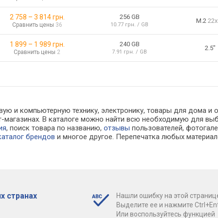
2 758
–
3 814
грн.
256 GB
M.2
22x
Сравнить цены
36
10.77 грн. / GB
1 899
–
1 989
грн.
240 GB
2.5"
Сравнить цены
2
7.91 грн. / GB
вую и компьютерную технику, электронику, товары для дома и 
нет-магазинах. В каталоге можно найти всю необходимую для 
ия
, поиск товара по названию,
отзывы
пользователей, фотогалер
каталог брендов
и многое другое. Перепечатка любых материал
х странах
Нашли ошибку на этой страниц
Выделите ее и нажмите Ctrl+Ent
Или воспользуйтесь функцией