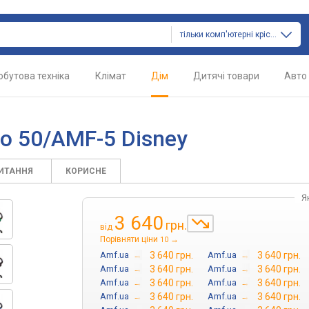
тільки комп'ютерні крісла
обутова техніка
Клімат
Дім
Дитячі товари
Авто
o 50/AMF-5 Disney
ПИТАННЯ
КОРИСНЕ
Я
3 640
грн.
від
Порівняти ціни
→
10
Amf.ua
→
3 640 грн.
Amf.ua
→
3 640 грн.
Amf.ua
→
3 640 грн.
Amf.ua
→
3 640 грн.
Amf.ua
→
3 640 грн.
Amf.ua
→
3 640 грн.
Amf.ua
→
3 640 грн.
Amf.ua
→
3 640 грн.