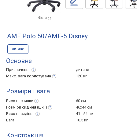
Фото
22
AMF Polo 50/AMF-5 Disney
дитяче
Основне
Призначення
дитяче
Макс. вага
користувача
120 кг
Розміри і вага
Висота
спинки
60 см
Розміри сидіння
(ШхГ)
46x44 см
Висота
сидіння
41 - 54 см
Вага
10.5 кг
Конструкція