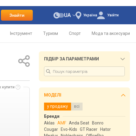
UA
Знайти
Україна
Увійти
Інструмент
Туризм
Спорт
Мода та аксесуари
ПІДБІР ЗА ПАРАМЕТРАМИ
к купити
МОДЕЛІ
у продажу
всі
Бренди
Aklas
AMF
Anda Seat
Bonro
Cougar
Evo-Kids
GT Racer
Hator
Mealux
Noblechairs
OfficePro