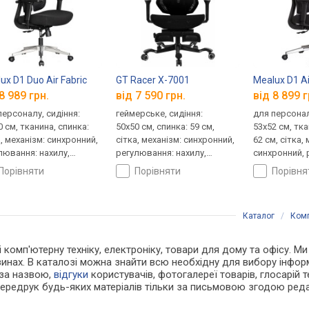
ux D1 Duo Air Fabric
GT Racer X-7001
Mealux D1 Ai
8 989 грн.
від 7 590 грн.
від 8 899 г
персоналу, сидіння:
геймерське, сидіння:
для персонал
0 см, тканина, спинка:
50x50 см, спинка: 59 см,
53x52 см, тка
а, механізм: синхронний,
сітка, механізм: синхронний,
62 см, сітка,
лювання: нахилу,
регулювання: нахилу,
синхронний, 
ти, глибини, жорсткості
висоти, жорсткості
нахилу, висот
порівняти
порівняти
порівн
жорсткості
Каталог
/
Комп
 і комп'ютерну техніку, електроніку, товари для дому та офісу. 
зинах. В каталозі можна знайти всю необхідну для вибору інфо
 за назвою,
відгуки
користувачів, фотогалереї товарів, глосарій те
Передрук будь-яких матеріалів тільки за письмовою згодою реда