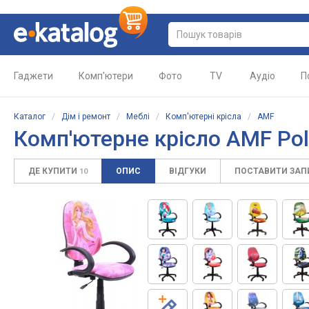
Гаджети
Комп'ютери
Фото
TV
Аудіо
П
Каталог
/
Дім і ремонт
/
Меблі
/
Комп'ютерні крісла
/
AMF
Комп'ютерне крісло
AMF Pol
ДЕ КУПИТИ
ОПИС
ВІДГУКИ
ПОСТАВИТИ ЗА
10