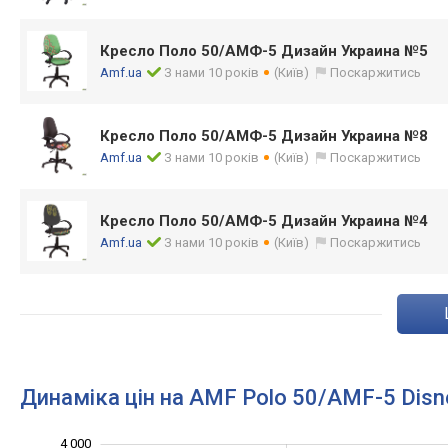
Кресло Поло 50/АМФ-5 Дизайн Украина №5
Amf.ua
З нами 10 років
(Київ)
Поскаржитись
Кресло Поло 50/АМФ-5 Дизайн Украина №8
Amf.ua
З нами 10 років
(Київ)
Поскаржитись
Кресло Поло 50/АМФ-5 Дизайн Украина №4
Amf.ua
З нами 10 років
(Київ)
Поскаржитись
Динаміка цін на AMF Polo 50/AMF-5 Disn
1 800
2 200
2 400
2 600
4 500
1 500
1 000
4 000