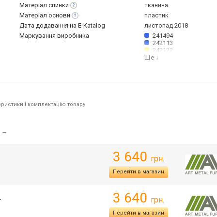
Матеріал
спинки
тканина
Матеріал
основи
пластик
Дата додавання на E-Katalog
листопад 2018
Маркування виробника
241494
242113
242122
Ще
↓
ристики і комплектацію товару
→
3 640
грн.
Перейти в магазин
3 640
грн.
г
Перейти в магазин