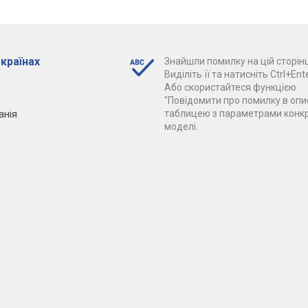
 країнах
Знайшли помилку на цій сторінц
Виділіть її та натисніть Ctrl+Ente
Або скористайтеся функцією
"Повідомити про помилку в опис
анія
таблицею з параметрами конк
моделі.