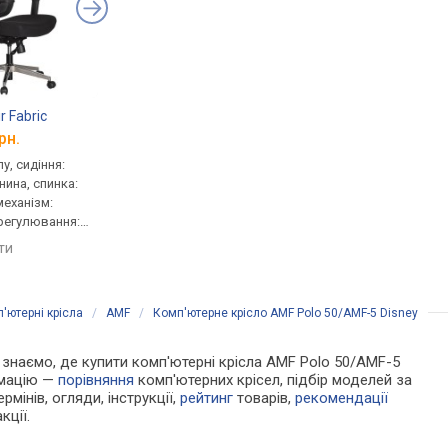
r Fabric
GT Racer B-522-1
Cougar Argo One
рн.
від 4 050 грн.
від 12 545 грн.
у, сидіння:
для персоналу, сидіння:
геймерське, сидіння:
нина, спинка:
50x49 см, тканина, спинка:
51.5x52.5 см, спинка: 
 механізм:
58 см, сітка, механізм:
механізм: хитання,
регулювання:
синхронний, регулювання:
регулювання: висоти
и, глибини,
висоти, глибини, жорсткості
глибини, жорсткості
яти
порівняти
порівняти
'ютерні крісла
/
AMF
/
Комп'ютерне крісло AMF Polo 50/AMF-5 Disney
Ми знаємо, де купити комп'ютерні крісла AMF Polo 50/AMF-5
рмацію —
порівняння
комп'ютерних крісел, підбір моделей за
рмінів, огляди, інструкції,
рейтинг
товарів,
рекомендації
кції.