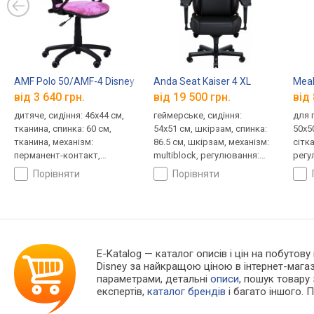
AMF Polo 50/AMF-4 Disney
Anda Seat Kaiser 4 XL
Meal
від 3 640 грн.
від 19 500 грн.
від 
дитяче, сидіння: 46x44 см,
геймерське, сидіння:
для 
тканина, спинка: 60 см,
54x51 см, шкірзам, спинка:
50x5
тканина, механізм:
86.5 см, шкірзам, механізм:
сітк
перманент-контакт,
multiblock, регулювання:
регу
регулювання: нахилу,
нахилу, висоти, жорсткості
висо
порівняти
порівняти
висоти, глибини
E-Katalog
— каталог описів і цін на побутову
Disney за найкращою ціною в інтернет-мага
параметрами, детальні
описи
, пошук товару
експертів,
каталог брендів
і багато іншого. 