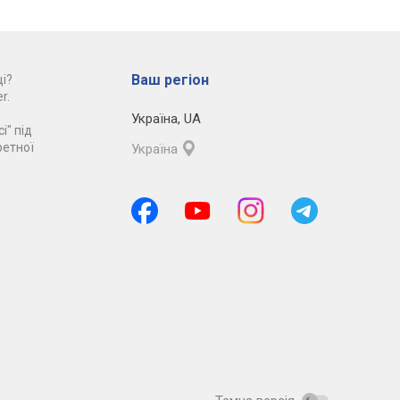
Ваш регіон
і?
r.
Україна
,
UA
і" під
ретної
Україна