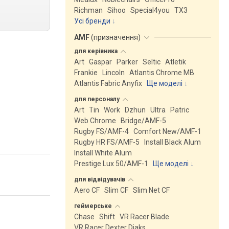
Richman
Sihoo
Special4you
ТX3
Усі бренди
AMF
(
призначення
)
для
керівника
Art
Gaspar
Parker
Seltic
Atletik
Frankie
Lincoln
Atlantis Chrome MB
Atlantis Fabric Anyfix
Ще моделі
↓
для
персоналу
Art
Tin
Work
Dzhun
Ultra
Patric
Web Chrome
Bridge/AMF-5
Rugby FS/AMF-4
Comfort New/AMF-1
Rugby HR FS/AMF-5
Install Black Alum
Install White Alum
Prestige Lux 50/AMF-1
Ще моделі
↓
для
відвідувачів
Aero CF
Slim CF
Slim Net CF
геймерське
Chase
Shift
VR Racer Blade
VR Racer Dexter Djaks