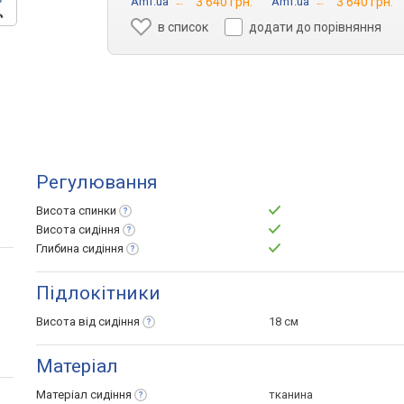
Amf.ua
→
3 640 грн.
Amf.ua
→
3 640 грн.
в список
додати до порівняння
Регулювання
Висота
спинки
Висота
сидіння
Глибина
сидіння
Підлокітники
Висота від
сидіння
18 см
Матеріал
Матеріал
сидіння
тканина