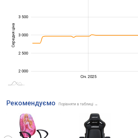
3 500
Середня ціна
3 000
2 200
2 500
2 000
Січ. 2027
Лип.
Січ. 2025
L
Рекомендуємо
Порівняти в таблиці
→