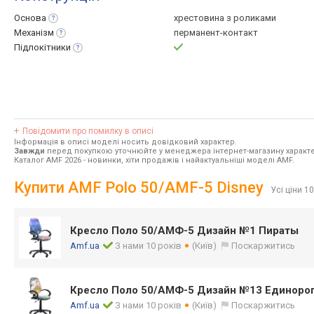
Основа
хрестовина з роликами
Механізм
перманент-контакт
Підлокітники
Повідомити про помилку в описі
Інформація в описі моделі носить довідковий характер.
Завжди
перед покупкою уточнюйте у менеджера інтернет-магазину характе
Каталог AMF 2026
- новинки, хіти продажів і найактуальніші моделі AMF.
Купити AMF Polo 50/AMF-5 Disney
Усі ціни 10
Кресло Поло 50/АМФ-5 Дизайн №1 Пираты
Amf.ua
З нами 10 років
(Київ)
Поскаржитись
Кресло Поло 50/АМФ-5 Дизайн №13 Единоро
Amf.ua
З нами 10 років
(Київ)
Поскаржитись