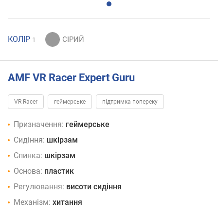
КОЛІР
1
AMF VR Racer Expert Guru
VR Racer
геймерське
підтримка попереку
Призначення:
геймерське
Сидіння:
шкірзам
Спинка:
шкірзам
Основа:
пластик
Регулювання:
висоти сидіння
Механізм:
хитання