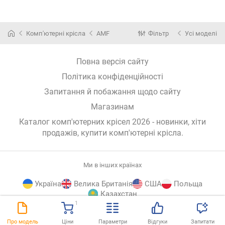
Комп'ютерні крісла
AMF
Фільтр
Усі моделі
Повна версія сайту
Політика конфіденційності
Запитання й побажання щодо сайту
Магазинам
Каталог комп'ютерних крісел 2026 - новинки, хіти
продажів,
купити комп'ютерні крісла
.
Ми в інших країнах
Україна
Велика Британія
США
Польща
Казахстан
1
E-
© E-Katalog, 2026
ВГОРУ
Про модель
Ціни
Параметри
Відгуки
Запитати