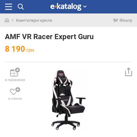
Комп'ютерні крісла
Фільтр
Шукали
раніше
AMF VR Racer Expert Guru
8 190
грн.
в порівняння
в список