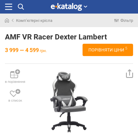
Комп'ютерні крісла
Фільтр
Шукали
раніше
AMF VR Racer Dexter Lambert
5
3 999 — 4 599
ПОРІВНЯТИ ЦІНИ
грн.
в порівняння
в список