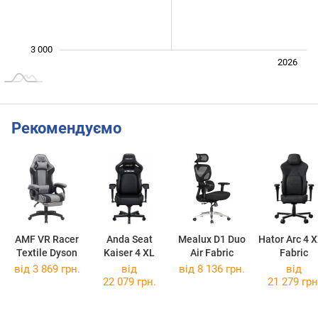
3 000
Лип.
2027
2025
2026
L
Рекомендуємо
AMF VR Racer
Anda Seat
Mealux D1 Duo
Hator Arc 4 
Textile Dyson
Kaiser 4 XL
Air Fabric
Fabric
від 3 869 грн.
від
від 8 136 грн.
від
22 079 грн.
21 279 грн