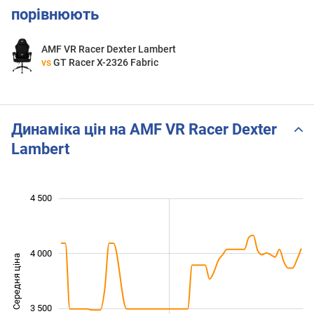
порівнюють
AMF VR Racer Dexter Lambert
vs
GT Racer X-2326 Fabric
Динаміка цін на AMF VR Racer Dexter
Lambert
 600
 800
 200
 400
 000
 500
 000
4 500
4 000
Середня ціна
3 000
3 500