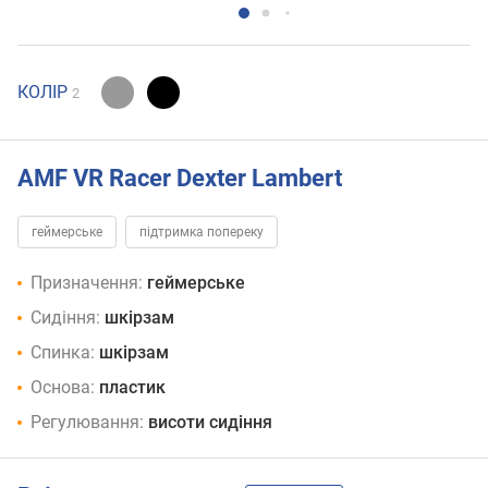
КОЛІР
2
AMF VR Racer Dexter Lambert
геймерське
підтримка попереку
Призначення:
геймерське
Сидіння:
шкірзам
Спинка:
шкірзам
Основа:
пластик
Регулювання:
висоти сидіння