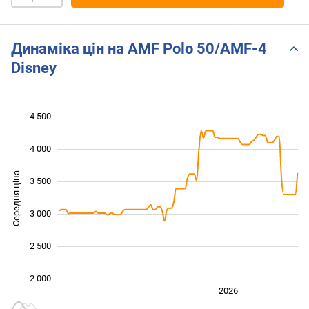
Динаміка цін на AMF Polo 50/AMF-4
Disney
4 500
 000
 500
 000
4 000
Середня ціна
3 500
2 000
3 000
2 500
2 000
2024
2025
2028
2026
L