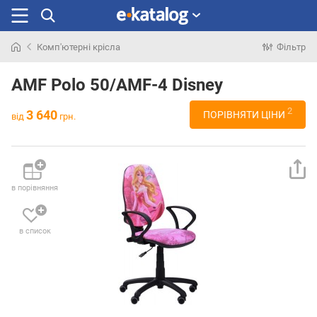
Комп'ютерні крісла
Фільтр
Шукали
раніше
AMF Polo 50/AMF-4 Disney
2
3 640
ПОРІВНЯТИ ЦІНИ
від
грн.
в порівняння
в список