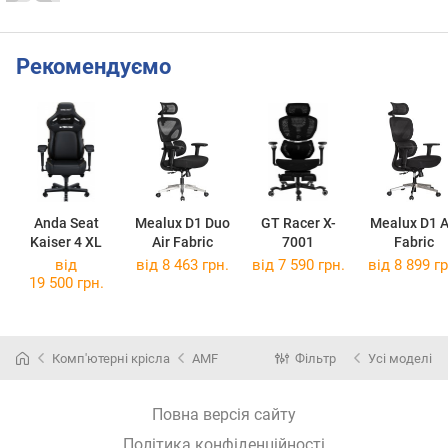
Рекомендуємо
Anda Seat
Mealux D1 Duo
GT Racer X-
Mealux D1 A
Kaiser 4 XL
Air Fabric
7001
Fabric
від
від 8 463 грн.
від 7 590 грн.
від 8 899 гр
19 500 грн.
Комп'ютерні крісла
AMF
Фільтр
Усі моделі
Повна версія сайту
Політика конфіденційності