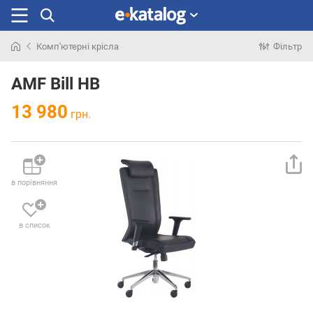
Комп'ютерні крісла
Фільтр
Шукали
раніше
AMF Bill HB
13 980
грн.
в порівняння
в список