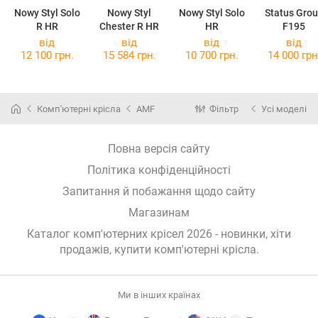
Nowy Styl Solo
Nowy Styl
Nowy Styl Solo
Status Gro
R HR
Chester R HR
HR
F195
від
від
від
від
12 100 грн.
15 584 грн.
10 700 грн.
14 000 грн
Комп'ютерні крісла
AMF
Фільтр
Усі моделі
Повна версія сайту
Політика конфіденційності
Запитання й побажання щодо сайту
Магазинам
Каталог комп'ютерних крісел 2026 - новинки, хіти
продажів,
купити комп'ютерні крісла
.
Ми в інших країнах