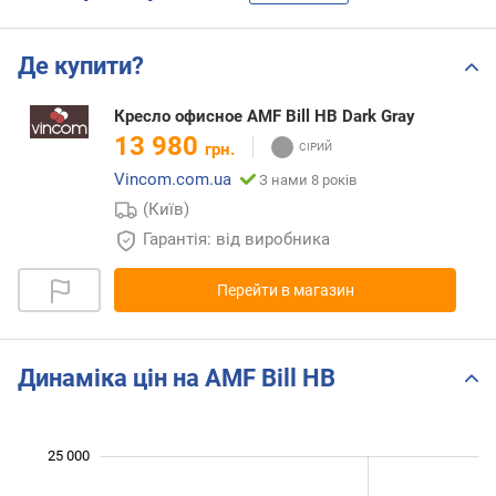
Де купити?
Кресло офисное AMF Bill HB Dark Gray
13 980
грн.
Vincom.com.ua
З нами 8 років
(Київ)
Гарантія: від виробника
Перейти в магазин
Динаміка цін на AMF Bill HB
 000
 000
 000
 000
 000
 000
0
25 000