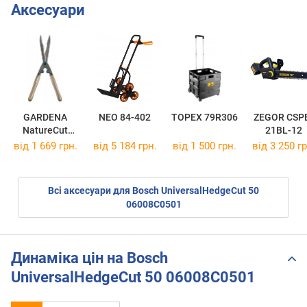
Аксесуари
GARDENA
NEO 84-402
TOPEX 79R306
ZEGOR CSP
NatureCut
21BL-12
12300-20
від 1 669 грн.
від 5 184 грн.
від 1 500 грн.
від 3 250 гр
Всі аксесуари для Bosch UniversalHedgeCut 50
06008C0501
Динаміка цін на Bosch
UniversalHedgeCut 50 06008C0501