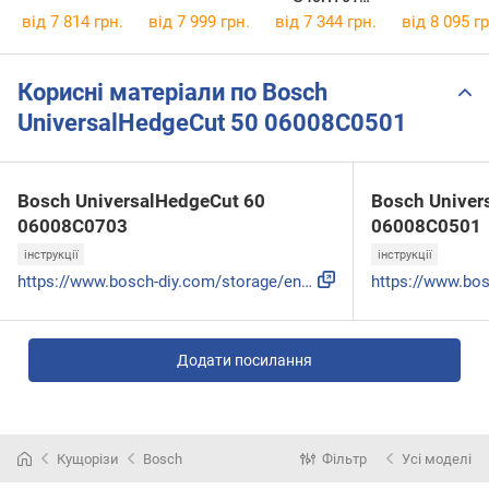
GR2200907
від 7 814 грн.
від 7 999 грн.
від 7 344 грн.
від 8 095 гр
Корисні матеріали по Bosch
UniversalHedgeCut 50 06008C0501
Bosch UniversalHedgeCut 60
Bosch Univer
06008C0703
06008C0501
інструкції
інструкції
https://www.bosch-diy.com/storage/en-gb/advancedhedgecut-65...
Додати посилання
Кущорізи
Bosch
Фільтр
Усі моделі