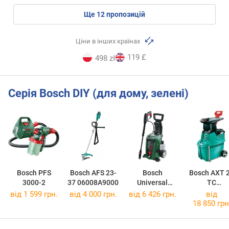
ще
12
пропозицій
Ціни в інших країнах
119 £
498 zł
Серія Bosch DIY (для дому, зелені)
Bosch PFS
Bosch AFS 23-
Bosch
Bosch AXT 
3000-2
37 06008A9000
Universal
TC
Aquatak 135
060080330
від 1 599 грн.
від 4 000 грн.
від 6 426 грн.
від
18 850 грн