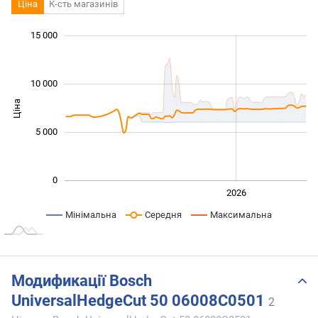
Ціна
К-сть магазинів
 000
 000
 000
 000
 000
 000
 000
15 000
10 000
Ціна
10 000
5 000
0
2024
2025
2028
2026
L
Мінімальна
Середня
Максимальна
Модификації Bosch
UniversalHedgeCut 50 06008C0501
2