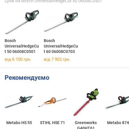
Ціни на Bosch UniversalHedgeCut 50 06008C0501
Bosch
Bosch
UniversalHedgeCu
UniversalHedgeCu
t 50 06008C0501
t 60 06008C0703
від 6 100 грн.
від 7 903 грн.
Рекомендуємо
Metabo HS 55
STIHL HSE 71
Greenworks
Metabo 87
G40HT61