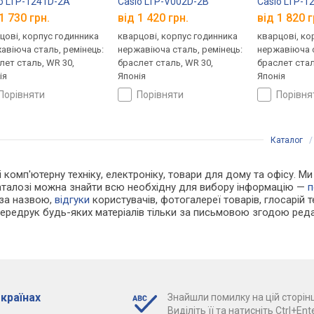
o LTP-1241D-2A
Casio LTP-V002D-2B
Casio LTP-1
1 730 грн.
від 1 420 грн.
від 1 820 г
цові, корпус годинника
кварцові, корпус годинника
кварцові, ко
авіюча сталь, ремінець:
нержавіюча сталь, ремінець:
нержавіюча с
лет сталь, WR 30,
браслет сталь, WR 30,
браслет стал
ія
Японія
Японія
порівняти
порівняти
порівн
Каталог
 і комп'ютерну техніку, електроніку, товари для дому та офісу. 
каталозі можна знайти всю необхідну для вибору інформацію —
п
 за назвою,
відгуки
користувачів, фотогалереї товарів, глосарій те
Передрук будь-яких матеріалів тільки за письмовою згодою реда
 країнах
Знайшли помилку на цій сторінц
Виділіть її та натисніть Ctrl+Ente