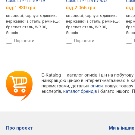
Casio LTP-1215A-7A
Casio LTP-1241D-4A2
Casi
від 1 830 грн.
від 2 066 грн.
від 
кварцові, корпус годинника
кварцові, корпус годинника
квар
нержавіюча сталь, ремінець:
нержавіюча сталь, ремінець:
нерж
браслет сталь, WR 30,
браслет сталь, WR 30,
брас
Японія
Японія
Япон
порівняти
порівняти
E-Katalog
— каталог описів і цін на побутову
найкращою ціною в інтернет-магазинах. В 
параметрами, детальні
описи
, пошук товару
експертів,
каталог брендів
і багато іншого. 
Про проєкт
Ми в інших