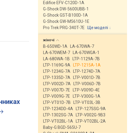
Edifice EFV-C120D-1A
G-Shock DW-5600UBB-1
G-Shock GST-B100D-1A
G-Shock GW-M5610U-1E
Pro Trek PRG-340T-7E
Ще моделі
↓
жіночі
B-650WD-1A
LA-670WA-7
LA-670WEM-7
LA-670WGA-1
LA-680WA-1B
LTP-1129A-7B
LTP-1169G-9A
LTP-1215A-1A
LTP-1234G-7A
LTP-1274D-7A
LTP-1335D-7A
LTP-V001D-7B
LTP-V002D-7A
LTP-V006D-7B
LTP-V007D-7E
LTP-V009D-4E
LTP-V009G-7E
LTP-V300G-1A
инниках
LTP-VT01D-7B
LTP-VT03L-3B
LTP-1234DD-4A
LTP-1275SG-9A
LTP-1302SG-7A
LTP-V002G-9B3
LTP-VT02BL-1A
LTP-VT02BL-2A
Baby-G BGD-565U-7