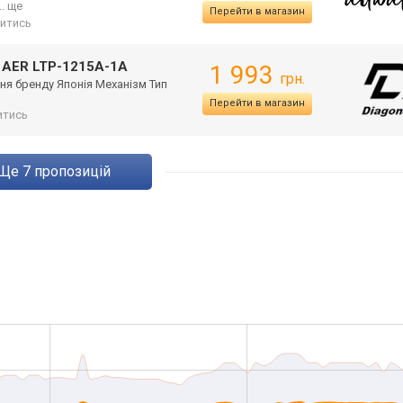
... ще
Перейти в магазин
итись
-1AER LTP-1215A-1A
1 993
грн.
ня бренду Японія Механізм Тип
Перейти в магазин
итись
ще
7
пропозицій