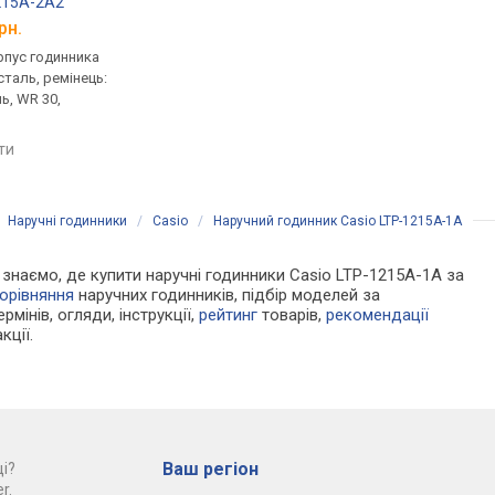
215A-2A2
Casio LTP-1215A-7B2
Casio LTP-V002D-1B
рн.
від 1 780 грн.
від 1 470 грн.
рпус годинника
кварцові, корпус годинника
кварцові, корпус го
таль, ремінець:
нержавіюча сталь, ремінець:
нержавіюча сталь, р
ь, WR 30,
браслет сталь, WR 30,
браслет сталь, WR 30
Японія
Японія
яти
порівняти
порівняти
/
Наручні годинники
/
Casio
/
Наручний годинник Casio LTP-1215A-1A
Ми знаємо, де купити наручні годинники Casio LTP-1215A-1A за
орівняння
наручних годинників, підбір моделей за
рмінів, огляди, інструкції,
рейтинг
товарів,
рекомендації
кції.
Ваш регіон
і?
r.