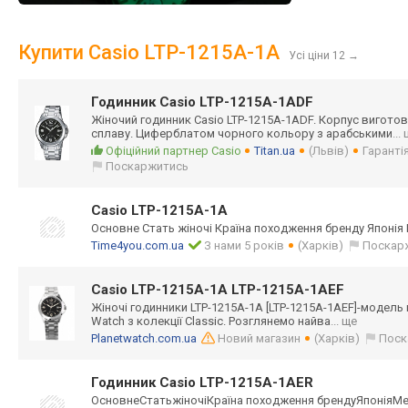
Купити Casio LTP-1215A-1A
Усі ціни 12
→
Годинник Casio LTP-1215A-1ADF
Жіночий годинник Casio LTP-1215A-1ADF. Корпус виготов
сплаву. Циферблатом чорного кольору з арабськими
...
Офіційний партнер Casio
Titan.ua
(Львів)
Гарантія
Поскаржитись
Casio LTP-1215A-1A
Основне Стать жіночі Країна походження бренду Японія 
Time4you.com.ua
З нами 5 років
(Харків)
Поскар
Casio LTP-1215A-1A LTP-1215A-1AEF
Жіночі годинники LTP-1215A-1A [LTP-1215A-1AEF
]-модель
Watch з колекції Classic. Розглянемо найва
... ще
Planetwatch.com.ua
Новий магазин
(Харків)
Поск
Годинник Casio LTP-1215A-1AER
ОсновнеСтатьжін
очіКраїна походження брендуЯпоніяМ