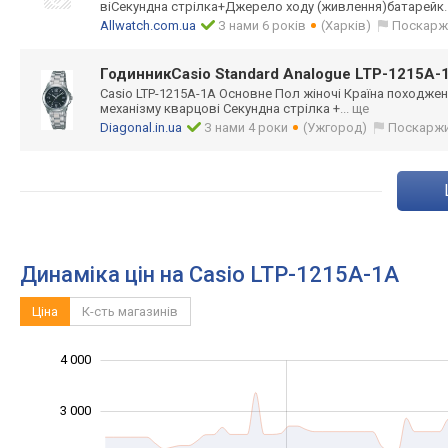
віСекундна стрілка+Джерело ходу (живлення)батар
ейк
Allwatch.com.ua
З нами 6 років
(Харків)
Поскарж
ГодинникCasio Standard Analogue LTP-1215A
Casio LTP-1215A-1A Основне Пол жіночі Країна походжен
механізму кварцові Секундна стрілка +
... ще
Diagonal.in.ua
З нами 4 роки
(Ужгород)
Поскарж
Динаміка цін на Casio LTP-1215A-1A
Ціна
К-сть магазинів
4 000
-1 000
-2 000
1 500
2 500
5 000
-500
500
3 000