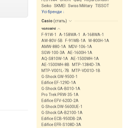
Seiko
SKMEI
Swiss Military
TISSOT
Усі бренди
Casio
(
стать
)
чоловічі
F-91W-1
A-158WA-1
A-168WA-1
AW-80V-5B
F-91WB-1A
W-800H-1A
AMW-880-1A
MDV-106-1A
SGW-100-3A
AE-1600H-1A
AQ-S810W-1A
AE-1500WH-1A
AE-1500WH-8B
MTP-1384D-7A
MTP-V001L-7B
MTP-VD01D-1B
G-Shock GW-9500-1
Edifice EF-129D-1A
G-Shock GA-B010-1A
Pro Trek PRW-35-1A
Edifice EFV-620D-2A
G-Shock DW-5600UE-1
G-Shock GA-B2100-1A
Edifice ECB-950DB-2A
Edifice EFR-S108D-3A