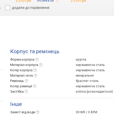
2 570 грн.
Rozetka.ua
→
2 570 грн.
к
додати до порівняння
Корпус та ремінець
Форма
корпуса
кругла
Матеріал
корпуса
нержавіюча сталь
Колір
корпуса
нержавіюча сталь
Матеріал
скла
мінеральне
Ремінець
браслет сталь
Колір
ремінця
нержавіюча сталь
Застібка
кліпса (розкладається)
Інше
Захист від
води
30 WR / 3 ATM