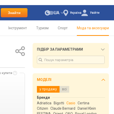
UA
Знайти
Україна
Увійти
Інструмент
Туризм
Спорт
Мода та аксесуари
ПІДБІР ЗА ПАРАМЕТРАМИ
к купити
МОДЕЛІ
у продажу
всі
Бренди
Adriatica
Bigotti
Casio
Certina
Citizen
Claude Bernard
Daniel Klein
FESTINA
Orient
Q&Q
Royal London