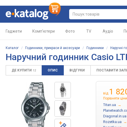
Гаджети
Комп'ютери
Фото
TV
Аудіо
П
Каталог
/
Годинники, прикраси й аксесуари
/
Годинники
/
Наручні г
Наручний годинник Casio L
ДЕ КУПИТИ
ОПИС
ВІДГУКИ
ПОСТАВИТИ ЗА
12
1 82
від
Порівняти ціни
Titan.ua
→
Planetwatch.c
Diagonal.in.ua
Rozetka.ua
→