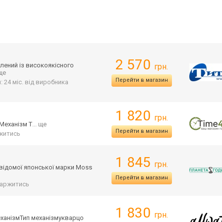
2 570
лений із високоякісного
грн.
 ще
Перейти в магазин
: 24 міс. від виробника
1 820
грн.
Механізм Т
... ще
Перейти в магазин
житись
1 845
грн.
 відомої японської марки Moss
Перейти в магазин
аржитись
1 830
грн.
ех
анізмТип механізмукварцо