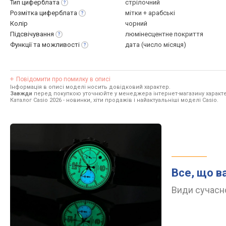
Тип
циферблата
стрілочний
Розмітка
циферблата
мітки + арабські
Колір
чорний
Підсвічування
люмінесцентне покриття
Функції та
можливості
дата (число місяця)
Повідомити про помилку в описі
Інформація в описі моделі носить довідковий характер.
Завжди
перед покупкою уточнюйте у менеджера інтернет-магазину характе
Каталог Casio 2026
- новинки, хіти продажів і найактуальніші моделі Casio.
Все, що в
Види сучасно