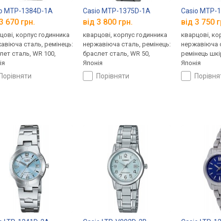
io MTP-1384D-1A
Casio MTP-1375D-1A
Casio MTP-
3 670 грн.
від 3 800 грн.
від 3 750 г
цові, корпус годинника
кварцові, корпус годинника
кварцові, ко
авіюча сталь, ремінець:
нержавіюча сталь, ремінець:
нержавіюча с
лет сталь, WR 100,
браслет сталь, WR 50,
ремінець шкі
ія
Японія
Японія
порівняти
порівняти
порівн