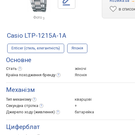
Rozetka.ua
→
в списо
Фото
3
Casio LTP-1215A-1A
Enticer (стиль, елегантність)
Японія
Основне
Стать
жіночі
Країна походження
бренду
Японія
Механізм
Тип
механізму
кварцові
Секундна
стрілка
+
Джерело ходу
(живлення)
батарейка
Циферблат