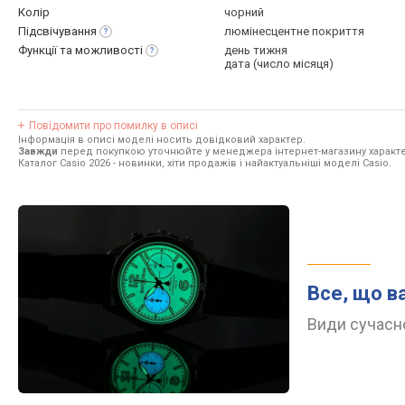
Колір
чорний
Підсвічування
люмінесцентне покриття
Функції та
можливості
день тижня
дата (число місяця)
Повідомити про помилку в описі
Інформація в описі моделі носить довідковий характер.
Завжди
перед покупкою уточнюйте у менеджера інтернет-магазину характе
Каталог Casio 2026
- новинки, хіти продажів і найактуальніші моделі Casio.
Все, що в
Види сучасно