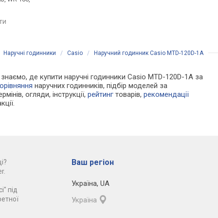
Іспанія
порівняти
яти
порівняти
/
Наручні годинники
/
Casio
/
Наручний годинник Casio MTD-120D-1A
Ми знаємо, де купити наручні годинники Casio MTD-120D-1A за
орівняння
наручних годинників, підбір моделей за
рмінів, огляди, інструкції,
рейтинг
товарів,
рекомендації
кції.
Ваш регіон
і?
r.
Україна
,
UA
і" під
ретної
Україна