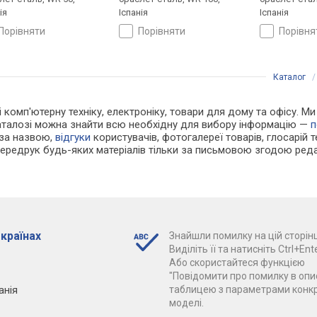
ія
Іспанія
Іспанія
порівняти
порівняти
порівн
Каталог
 і комп'ютерну техніку, електроніку, товари для дому та офісу. 
каталозі можна знайти всю необхідну для вибору інформацію —
п
 за назвою,
відгуки
користувачів, фотогалереї товарів, глосарій те
Передрук будь-яких матеріалів тільки за письмовою згодою реда
 країнах
Знайшли помилку на цій сторінц
Виділіть її та натисніть Ctrl+Ente
Або скористайтеся функцією
"Повідомити про помилку в опис
анія
таблицею з параметрами конк
моделі.