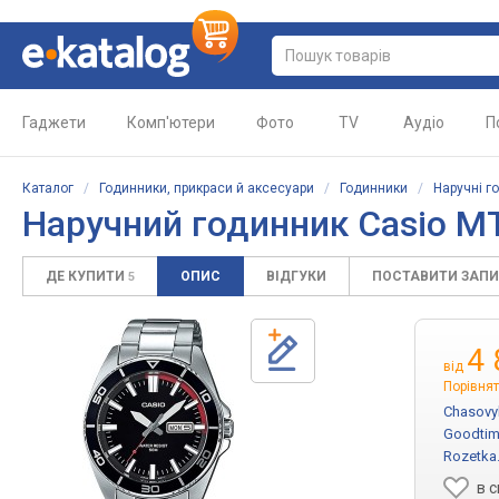
Гаджети
Комп'ютери
Фото
TV
Аудіо
П
Каталог
/
Годинники, прикраси й аксесуари
/
Годинники
/
Наручні г
Наручний годинник Casio M
ДЕ КУПИТИ
ОПИС
ВІДГУКИ
ПОСТАВИТИ ЗАП
5
4 
від
Порівнят
Chasovy
Goodtim
Rozetka
в 