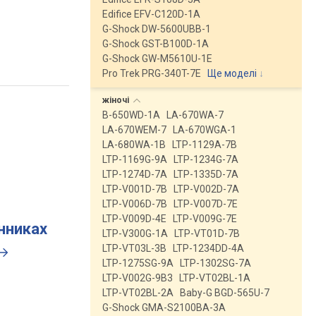
Edifice EFV-C120D-1A
G-Shock DW-5600UBB-1
G-Shock GST-B100D-1A
G-Shock GW-M5610U-1E
Pro Trek PRG-340T-7E
Ще моделі
↓
жіночі
B-650WD-1A
LA-670WA-7
LA-670WEM-7
LA-670WGA-1
LA-680WA-1B
LTP-1129A-7B
LTP-1169G-9A
LTP-1234G-7A
LTP-1274D-7A
LTP-1335D-7A
LTP-V001D-7B
LTP-V002D-7A
LTP-V006D-7B
LTP-V007D-7E
LTP-V009D-4E
LTP-V009G-7E
инниках
LTP-V300G-1A
LTP-VT01D-7B
LTP-VT03L-3B
LTP-1234DD-4A
LTP-1275SG-9A
LTP-1302SG-7A
LTP-V002G-9B3
LTP-VT02BL-1A
LTP-VT02BL-2A
Baby-G BGD-565U-7
G-Shock GMA-S2100BA-3A