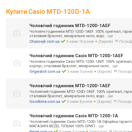
Купити Casio MTD-120D-1A
Чоловічий годинник MTD-120D-1AEF
Чоловічі годинники MTD-120D-1AEF. 100% оригінал, гарант
сталевий браслет, мінеральне скло, відо
... ще
Chasovyk.com.ua
З нами 10 років
(Харків)
Поска
Чоловічий годинник Casio MTD-120D-1AEF
Чоловічі годинники Casio MTD-120D-1AEF. 100% оригінал, 
корпус, сталевий браслет, мінеральне скло
... ще
Origwatch.com.ua
З нами 5 років
(Харків)
Поскар
Чоловічий годинник MTD-120D-1AEF
Чоловічий годинник MTD-120D-1AEF. 100% оригінал, гаран
сталевий браслет, мінеральне скло, відо
... ще
Goodtime.com.ua
З нами 8 років
(Харків)
Поскар
Чоловічий годинник Casio MTD-120D-1A
Чоловічий годинник Casio MTD-120D-1A Офіційна гаранті
МАГАЗИНІ BEZEL ТІЛЬКИ 100% ОРИГІ
... ще
Bezel.com.ua
З нами 7 років
(Черкаси)
Поскаржи