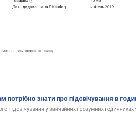
Товщина
10 мм
Дата додавання на E-Katalog
квітень 2019
ристики і комплектацію товару
ам потрібно знати про підсвічування в год
го підсвічування у звичайних і розумних годинниках