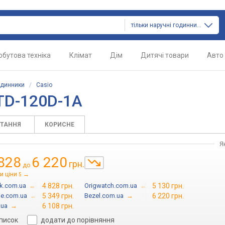
тільки наручні годинники
обутова техніка
Клімат
Дім
Дитячі товари
Авто
одинники
/
Casio
TD-120D-1A
ИТАННЯ
КОРИСНЕ
Я
828
6 220
грн.
до
и ціни
→
5
k.com.ua
→
4 828 грн.
Origwatch.com.ua
→
5 130 грн.
e.com.ua
→
5 349 грн.
Bezel.com.ua
→
6 220 грн.
.ua
→
6 108 грн.
список
додати до порівняння