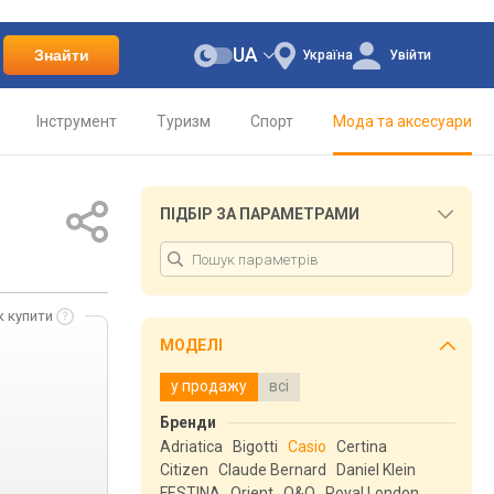
UA
Знайти
Україна
Увійти
Інструмент
Туризм
Спорт
Мода та аксесуари
ПІДБІР ЗА ПАРАМЕТРАМИ
к купити
МОДЕЛІ
у продажу
всі
Бренди
Adriatica
Bigotti
Casio
Certina
Citizen
Claude Bernard
Daniel Klein
FESTINA
Orient
Q&Q
Royal London