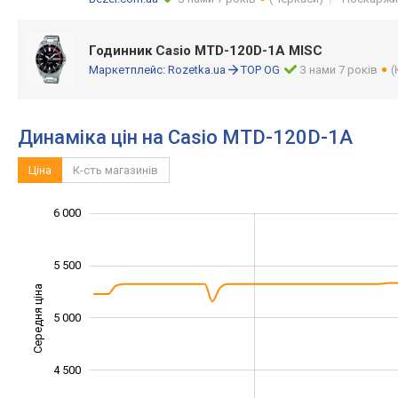
Годинник Casio MTD-120D-1A MISC
Маркетплейс:
Rozetka.ua
TOP OG
З нами 7 років
(
Динаміка цін на Casio MTD-120D-1A
Ціна
К-сть магазинів
3 800
4 200
4 400
6 500
3 500
3 000
6 000
5 500
Середня ціна
5 000
4 200
4 500