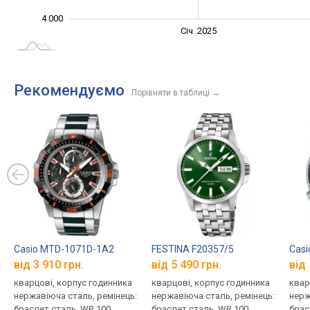
4 000
Січ. 2027
Лип.
Січ. 2025
L
Рекомендуємо
Порівняти в таблиці
→
Casio MTD-1071D-1A2
FESTINA F20357/5
Cas
від 3 910 грн.
від 5 490 грн.
від 
кварцові, корпус годинника
кварцові, корпус годинника
квар
нержавіюча сталь, ремінець:
нержавіюча сталь, ремінець:
нерж
браслет сталь, WR 100,
браслет сталь, WR 100,
брас