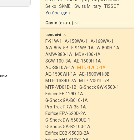
Seiko
SKMEI
Swiss Military
TISSOT
Усі бренди
Casio
(
стать
)
чоловічі
F-91W-1
A-158WA-1
A-168WA-1
AW-80V-5B
F-91WB-1A
W-800H-1A
AMW-880-1A
MDV-106-1A
SGW-100-3A
AE-1600H-1A
AQ-S810W-1A
MTD-120D-1A
AE-1500WH-1A
AE-1500WH-8B
рним
MTP-1384D-7A
MTP-V001L-7B
MTP-VD01D-1B
G-Shock GW-9500-1
Edifice EF-129D-1A
G-Shock GA-B010-1A
Pro Trek PRW-35-1A
Edifice EFV-620D-2A
G-Shock DW-5600UE-1
G-Shock GA-B2100-1A
Edifice ECB-950DB-2A
Edifice EFR-S108D-3A