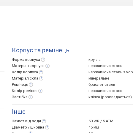
Корпус та ремінець
Форма
корпуса
кругла
Матеріал
корпуса
нержавіюча сталь
Колір
корпуса
нержавіюча сталь з чо
Матеріал
скла
мінеральне
Ремінець
браслет сталь
Колір
ремінця
нержавіюча сталь
Застібка
кліпса (розкладається)
Інше
Захист від
води
50 WR / 5 ATM
Діаметр /
ширина
45 мм