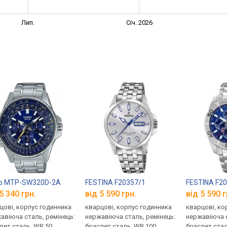
Лип.
Січ. 2026
io MTP-SW320D-2A
FESTINA F20357/1
FESTINA F2
5 340 грн.
від 5 590 грн.
від 5 590 г
цові, корпус годинника
кварцові, корпус годинника
кварцові, ко
авіюча сталь, ремінець:
нержавіюча сталь, ремінець:
нержавіюча с
лет сталь, WR 50,
браслет сталь, WR 100,
браслет стал