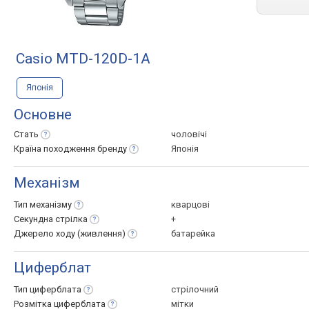
Casio MTD-120D-1A
Японія
Основне
Стать
чоловічі
Країна походження
бренду
Японія
Механізм
Тип
механізму
кварцові
Секундна
стрілка
+
Джерело ходу
(живлення)
батарейка
Циферблат
Тип
циферблата
стрілочний
Розмітка
циферблата
мітки