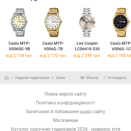
Casio MTP-
Casio MTP-
Lee Cooper
Casio MTP
V006SG-9B
V006G-7B
LC06418.530
V006G-1C
від 2 134 грн.
від 2 170 грн.
від 2 246 грн.
від 2 180 гр
Наручні годинники
Casio
Фільтр
Усі моделі
Повна версія сайту
Політика конфіденційності
Запитання й побажання щодо сайту
Магазинам
Каталог наручних годинників 2026 - новинки, хіти