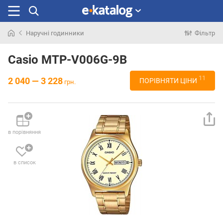
Наручні годинники
Фільтр
Шукали
раніше
Casio MTP-V006G-9B
11
2 040 — 3 228
ПОРІВНЯТИ ЦІНИ
грн.
в порівняння
в список