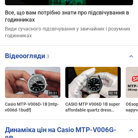
Все, що вам потрібно знати про підсвічування в
годинниках
Види сучасного підсвічування у звичайних і розумних
годинниках
Відеоогляди
3
Casio MTP-V006D-1B [mtp-
CASIO MTP V006D 1B super
Обзор
v006d-1budf]
affordable quartz dress
наруч
watch
MTP-V
[mtp-
Динаміка цін на Casio MTP-V006G-