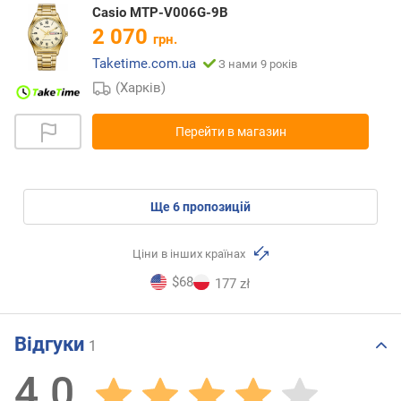
Casio MTP-V006G-9B
2 070
грн.
Taketime.com.ua
З нами 9 років
(Харків)
Перейти в магазин
ще
6
пропозицій
Ціни в інших країнах
$68
177 zł
Відгуки
1
4.0