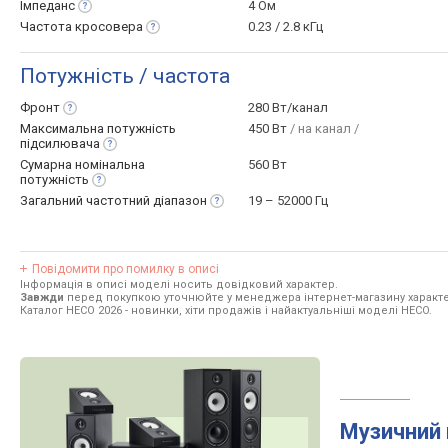
Імпеданс
4 Ом
Частота
кросовера
0.23 / 2.8 кГц
Потужність / частота
Фронт
280 Вт/канал
Максимальна потужність
450 Вт
/ на канал /
підсилювача
Сумарна номінальна
560 Вт
потужність
Загальний частотний
діапазон
19 – 52000 Гц
Повідомити про помилку в описі
Інформація в описі моделі носить довідковий характер.
Завжди
перед покупкою уточнюйте у менеджера інтернет-магазину характе
Каталог HECO 2026
- новинки, хіти продажів і найактуальніші моделі HECO.
Музичний 