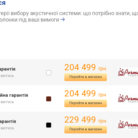
ся
ерії вибору акустичної системи: що потрібно знати, щ
олонки під ваші вимоги
204 499
грн.
арантія
ржитись
Перейти в магазин
204 499
грн.
йна гарантія
ржитись
Перейти в магазин
229 499
грн.
арантія
ржитись
Перейти в магазин