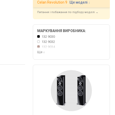
Celan Revolution 9
Ще моделі
↓
Питання і побажання по підбору моделі →
МАРКУВАННЯ ВИРОБНИКА:
132 9030
132 9032
132 9034
Ще
↓