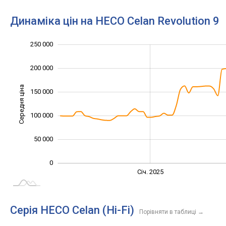
Динаміка цін на HECO Celan Revolution 9
250 000
100 000
300 000
-50 000
200 000
Середня ціна
150 000
100 000
100 000
50 000
0
Січ. 2027
Лип.
Січ. 2025
L
Серія HECO Celan (Hi-Fi)
Порівняти в таблиці
→