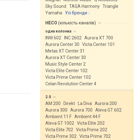
Sky Sound
TAGA Harmony
Triangle
Yamaha
Усі бренди
HECO
(
кількість каналів
)
одна
колонка
INW 602
INC 2602
Aurora XT 700
Aurora Center 30
Victa Center 101
Metas XT Center 31
Aurora XT Center 30
Music Style Center 2
Victa Elite Center 102
Victa Prime Center 102
Celan Revolution Center 4
2.0
AM 200
Direkt
La Diva
Aurora 200
Aurora 300
Aurora 700
Aleva GT 602
Ambient 11 F
Ambient 44 F
Aleva GT 1002
Victa Elite 202
Victa Elite 702
Victa Prime 202
Victa Prime 302
Victa Prime 702