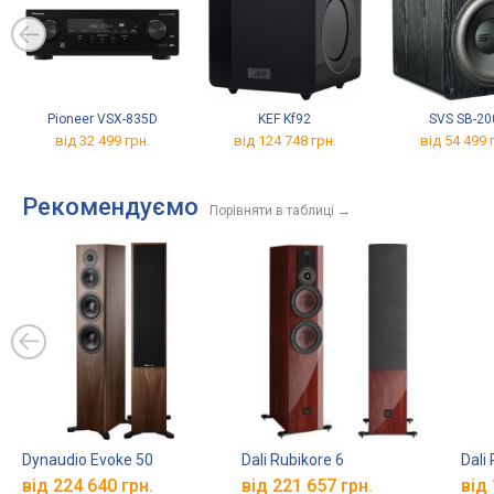
Pioneer VSX-835D
KEF Kf92
SVS SB-20
від 32 499 грн.
від 124 748 грн.
від 54 499 
Рекомендуємо
Порівняти в таблиці
→
Dynaudio Evoke 50
Dali Rubikore 6
Dali
від 224 640 грн.
від 221 657 грн.
від 