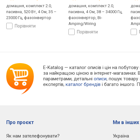
домашня, комплект 2.0,
домашня, комплект 2.0,
дома
пасивна, 520 Вт, 4 Ом, 35 –
пасивна, 4 Ом, 38 – 34000 Гц,
пасив
23000 Гц, фазоінвертор
фазоінвертор, Bi-
фазо
Amping/Wiring
Ampi
порівняти
випр
порівняти
E-Katalog
— каталог описів і цін на побутову
за найкращою ціною в інтернет-магазинах. 
параметрами, детальні
описи
, пошук товару
експертів,
каталог брендів
і багато іншого. 
Про проєкт
Ми в інших
Як нам зателефонувати?
Україна