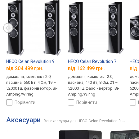
HECO Celan Revolution 9
HECO Celan Revolution 7
HECO
від 204 499 грн.
від 162 499 грн.
від 
домашня, комплект 2.0,
домашня, комплект 2.0,
дома
пасивна, 560 Вт, 4 Ом, 19 –
пасивна, 440 Вт, 8 Ом, 21 –
пасив
52000 Гц, фазоінвертор, Bi-
52000 Гц, фазоінвертор, Bi-
5200
Amping/Wiring
Amping/Wiring
Ampi
порівняти
порівняти
Аксесуари
Всі аксесуари для HECO Celan Revolution 9
→