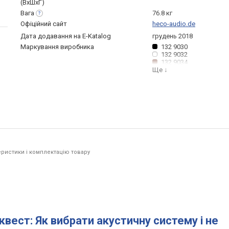
(ВхШхГ)
Вага
76.8 кг
Офіційний сайт
heco-audio.de
Дата додавання на E-Katalog
грудень 2018
Маркування виробника
132 9030
132 9032
132 9034
Ще
↓
ристики і комплектацію товару
квест: Як вибрати акустичну систему і не