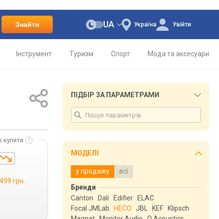
UA
Знайти
Україна
Увійти
Інструмент
Туризм
Спорт
Мода та аксесуари
ПІДБІР ЗА ПАРАМЕТРАМИ
к купити
МОДЕЛІ
у продажу
всі
499 грн.
Бренди
Canton
Dali
Edifier
ELAC
Focal JMLab
HECO
JBL
KEF
Klipsch
Magnat
Monitor Audio
Q Acoustics