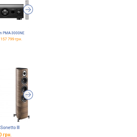
n PMA-3000NE
JBL MA310
Marantz Cinema 70S
 157 799 грн.
від 20 997 грн.
від 37 599 грн.
Sonetto III
Opera Quinta
Revival Audio Atalan
0 грн.
від 252 350 грн.
від 202 280 грн.