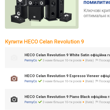
помилити
Ключові крит
оптимальні к
Купити HECO Celan Revolution 9
HECO Celan Revolution 9 White Satin офіційна г
PermyCo
З нами більше 10-ти років
(Київ)
Поска
HECO Celan Revolution 9 Espresso Veneer офіці
PermyCo
З нами більше 10-ти років
(Київ)
Поска
HECO Celan Revolution 9 Piano Black офіційна г
PermyCo
З нами більше 10-ти років
(Київ)
Поска