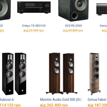
00
Onkyo TX-SR3100
SVS PB-2000
Deno
грн.
від 26 099 грн.
від 69 899 грн.
від
 Rubicon 6
Monitor Audio Gold 300 (6G)
Sonus Faber 
114 133 грн.
від 262 400 грн.
від 187 20