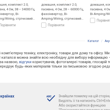
шня, комплект 2.0,
домашня, комплект 2.0,
домашня, ком
на, 4 Ом, 38 – 34000 Гц,
пасивна, 4 Ом, 28 – 60000 Гц,
пасивна, 4 Ом
інвертор, Bi-
фазоінвертор, Bi-
Bi-Amping/Wi
ng/Wiring, стрічковий
Amping/Wiring, стрічковий
порівн
омінювач
випромінювач
порівняти
порівняти
Каталог
/
Аку
 і комп'ютерну техніку, електроніку, товари для дому та офісу. М
В каталозі можна знайти всю необхідну для вибору інформацію
 за назвою,
відгуки
користувачів, фотогалереї товарів, глосарій те
Передрук будь-яких матеріалів тільки за письмовою згодою реда
 країнах
Знайшли помилку на цій сторінц
Виділіть її та натисніть Ctrl+Ente
Або скористайтеся функцією
"Повідомити про помилку в опис