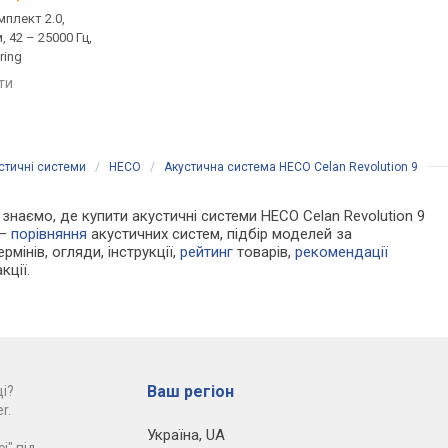
плект 2.0,
домашня, комплект 2.0,
домашня, комплект 2
, 42 – 25000 Гц,
пасивна, 280 Вт, 4 Ом, 30 –
пасивна, 200 Вт, 4 Ом,
ring
30000 Гц, Bi-Amping/Wiring
22000 Гц, фазоінверт
яти
порівняти
порівняти
стичні системи
/
HECO
/
Акустична система HECO Celan Revolution 9
и знаємо, де купити акустичні системи HECO Celan Revolution 9
 —
порівняння
акустичних систем, підбір моделей за
рмінів, огляди, інструкції,
рейтинг
товарів,
рекомендації
кції.
Ваш регіон
і?
r.
Україна
,
UA
і" під