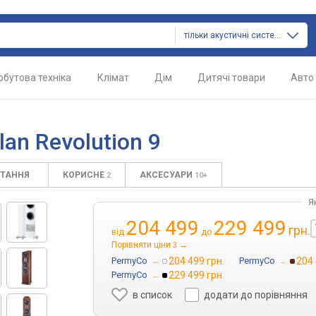
тільки акустичні системи
обутова техніка
Клімат
Дім
Дитячі товари
Авто
an Revolution 9
ИТАННЯ
КОРИСНЕ
АКСЕСУАРИ
2
10+
Я
204 499
229 499
грн.
від
до
Порівняти ціни
→
3
PermyCo
→
204 499 грн.
PermyCo
→
204 
PermyCo
→
229 499 грн.
в список
додати до порівняння