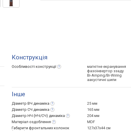
Конструкція
Особливості
конструкції
магнітне екранування
фазоінвертор ззаду
Bi-Amping/Bi-Wiring
аакустичні шипи
Інше
Діаметр ВЧ
динаміка
25 мм
Діаметр СЧ
динаміка
165 мм
Діаметр НЧ (НЧ/СЧ)
динаміка
204 мм
Матеріал
оздоблення
MDF
Габарити фронтальних колонок
127x37x44 см