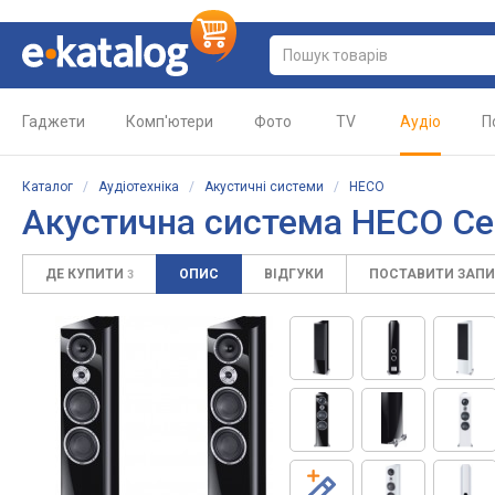
Гаджети
Комп'ютери
Фото
TV
Аудіо
П
Каталог
/
Аудіотехніка
/
Акустичні системи
/
HECO
Акустична система HECO Cel
ДЕ КУПИТИ
ОПИС
ВІДГУКИ
ПОСТАВИТИ ЗАП
3