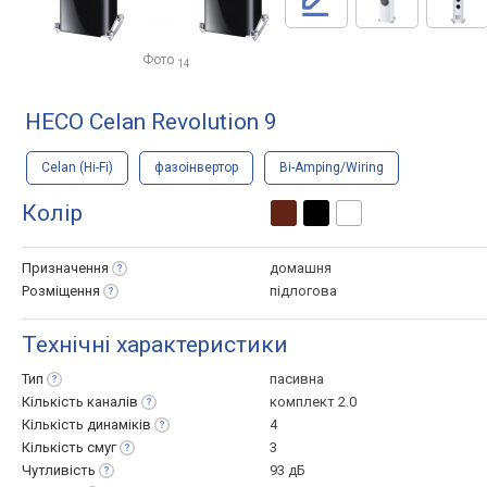
Фото
14
HECO Celan Revolution 9
Celan (Hi-Fi)
фазоінвертор
Bi-Amping/Wiring
Колір
Призначення
домашня
Розміщення
підлогова
Технічні характеристики
Тип
пасивна
Кількість
каналів
комплект 2.0
Кількість
динаміків
4
Кількість
смуг
3
Чутливість
93 дБ