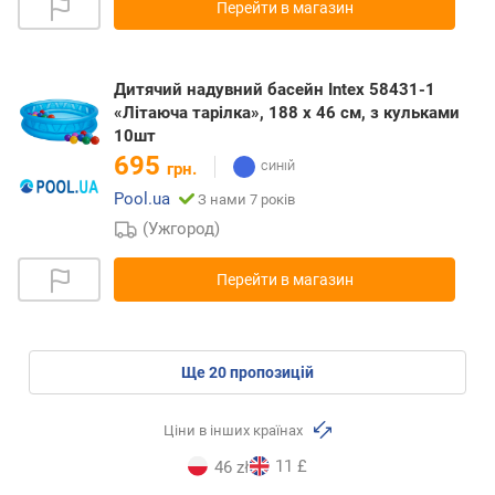
Перейти в магазин
Дитячий надувний басейн Intex 58431-1
«Літаюча тарілка», 188 х 46 см, з кульками
10шт
695
грн.
Pool.ua
З нами 7 років
(Ужгород)
Перейти в магазин
ще
20
пропозицій
Ціни в інших країнах
11 £
46 zł