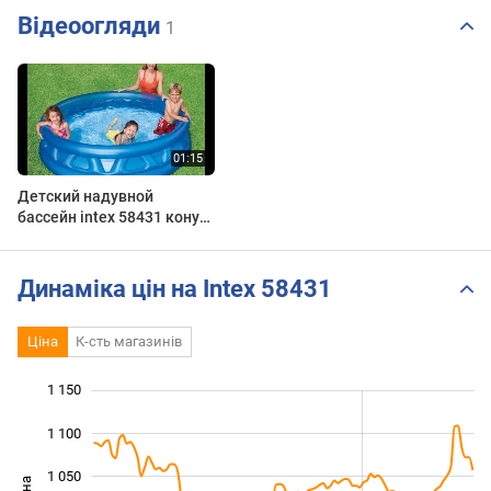
Відеоогляди
1
Детский надувной
бассейн intex 58431 конус
188-46см 666л
Динаміка цін на Intex 58431
Ціна
К-сть магазинів
1 150
 200
750
800
1 100
1 050