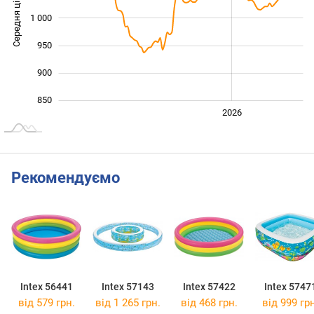
Середня ціна
1 000
1 000
950
900
850
2024
2025
2028
2026
L
Рекомендуємо
Intex 56441
Intex 57143
Intex 57422
Intex 5747
від 579 грн.
від 1 265 грн.
від 468 грн.
від 999 грн