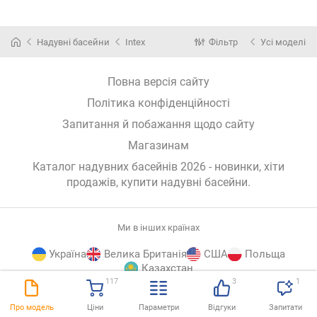
Надувні басейни
Intex
Фільтр
Усі моделі
Повна версія сайту
Політика конфіденційності
Запитання й побажання щодо сайту
Магазинам
Каталог надувних басейнів 2026 - новинки, хіти
продажів,
купити надувні басейни
.
Ми в інших країнах
Україна
Велика Британія
США
Польща
Казахстан
117
3
1
E-
© E-Katalog, 2026
ВГОРУ
Про модель
Ціни
Параметри
Відгуки
Запитати
Katalog