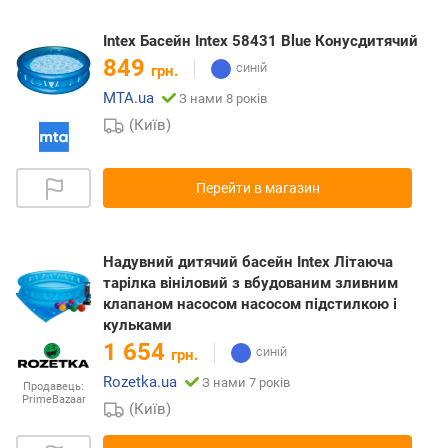
Intex Басейн Intex 58431 Blue Конусдитячий
849
грн.
MTA.ua
З нами 8 років
(Київ)
Перейти в магазин
Надувний дитячий басейн Intex Літаюча
тарілка вініловий з вбудованим зливним
клапаном насосом насосом підстилкою і
кульками
1 654
грн.
Rozetka.ua
З нами 7 років
Продавець:
PrimeBazaar
(Київ)