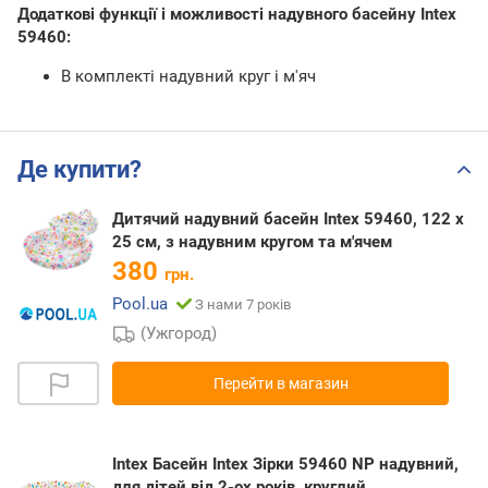
Додаткові функції і можливості надувного басейну Intex
59460:
В комплекті надувний круг і м'яч
Де купити?
Дитячий надувний басейн Intex 59460, 122 х
25 см, з надувним кругом та м'ячем
380
грн.
Pool.ua
З нами 7 років
(Ужгород)
Перейти в магазин
Intex Басейн Intex Зірки 59460 NP надувний,
для дітей від 2-ох років, круглий