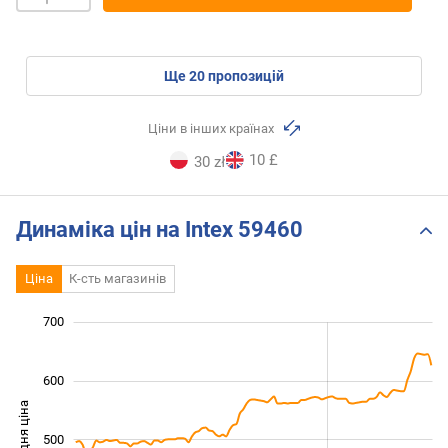
ще
20
пропозицій
Ціни в інших країнах
10 £
30 zł
Динаміка цін на Intex 59460
Ціна
К-сть магазинів
250
350
450
800
200
100
700
600
Середня ціна
500
350