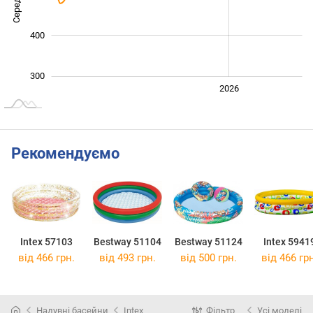
400
300
2024
2025
2028
2026
L
Рекомендуємо
Intex 57103
Bestway 51104
Bestway 51124
Intex 5941
від 466 грн.
від 493 грн.
від 500 грн.
від 466 грн
Надувні басейни
Intex
Фільтр
Усі моделі