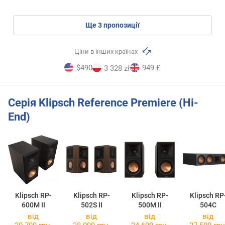
ще
3
пропозиції
Ціни в інших країнах
$490
949 £
3 328 zł
Серія Klipsch Reference Premiere (Hi-
End)
Klipsch RP-
Klipsch RP-
Klipsch RP-
Klipsch RP
600M II
502S II
500M II
504C
від
від
від
від