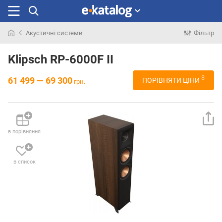
Акустичні системи
Фільтр
Шукали
раніше
Klipsch RP-6000F II
8
61 499 — 69 300
ПОРІВНЯТИ ЦІНИ
грн.
в порівняння
в список