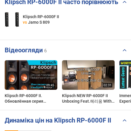
Klipsch RP-6000F II часто порівнюють
Klipsch RP-6000F II
vs
Jamo S 809
Відеоогляди
6
Klipsch RP-6000F II.
Klipsch NEW RP-6000F II
Immer
Обновлённая серия
Unboxing Feat.헤리움 With
Experi
Reference Premiere II и
CJS (새로 출시된 클립쉬 레
6000F 
сравнение с Klipsch R-
퍼런스 프리미엄 라인 모델인
Revie
600F.
RP 시리즈 언박싱 영상입니
Динаміка цін на Klipsch RP-6000F II
다.)