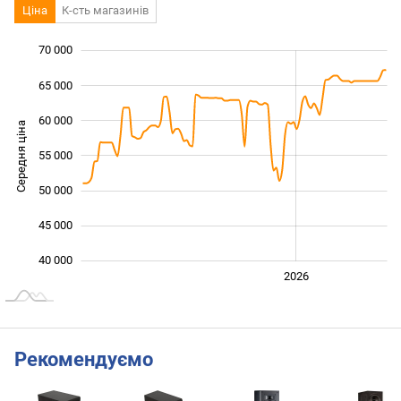
Ціна
К-сть магазинів
70 000
 000
 000
 000
65 000
60 000
Середня ціна
55 000
40 000
50 000
45 000
40 000
2024
2025
2028
2026
L
Рекомендуємо