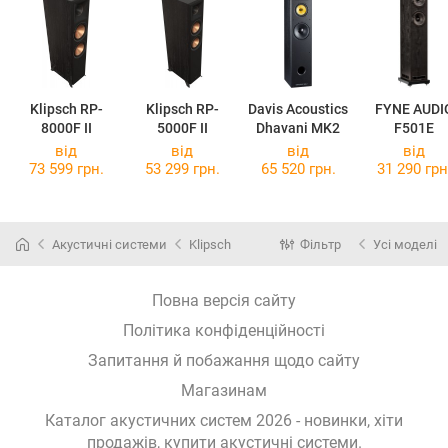
Klipsch RP-
Klipsch RP-
Davis Acoustics
FYNE AUDI
8000F II
5000F II
Dhavani MK2
F501E
від
від
від
від
73 599 грн.
53 299 грн.
65 520 грн.
31 290 грн
Акустичні системи
Klipsch
Фільтр
Усі моделі
Повна версія сайту
Політика конфіденційності
Запитання й побажання щодо сайту
Магазинам
Каталог акустичних систем 2026 - новинки, хіти
продажів,
купити акустичні системи
.