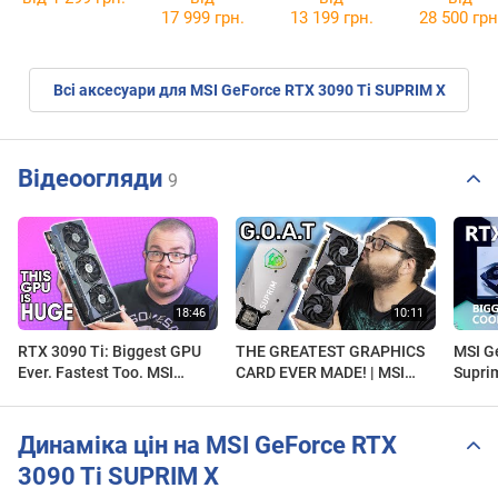
17 999 грн.
13 199 грн.
28 500 грн
Всі аксесуари для MSI GeForce RTX 3090 Ti SUPRIM X
Відеоогляди
9
RTX 3090 Ti: Biggest GPU
THE GREATEST GRAPHICS
MSI G
Ever. Fastest Too. MSI
CARD EVER MADE! | MSI
Supri
SUPRIM X Benchmarks!
RTX 3090 Suprim X
Unboxing And Overview
Динаміка цін на MSI GeForce RTX
3090 Ti SUPRIM X