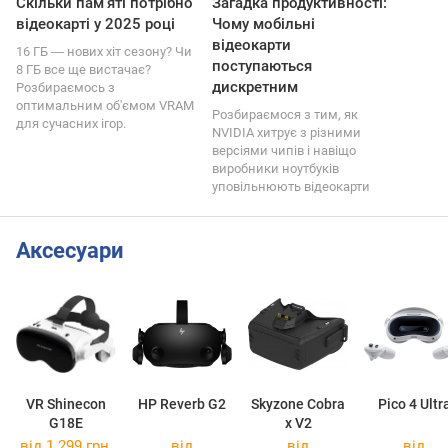
Скільки пам'яті потрібно
Загадка продуктивності:
відеокарті у 2025 році
Чому мобільні
відеокарти
16 ГБ ― нових хіт сезону? Чи
поступаються
8 ГБ все ще вистачає?
дискретним
Розбираємось з
оптимальним об'ємом VRAM
Розбираємося з тим, як
для сучасних ігор.
NVIDIA хитрує з різними
версіями чипів і навіщо
виробники ноутбуків
уповільнюють відеокарти
Аксесуари
VR Shinecon
HP Reverb G2
Skyzone Cobra
Pico 4 Ultr
G18E
x V2
від 1 299 грн.
від
від
від