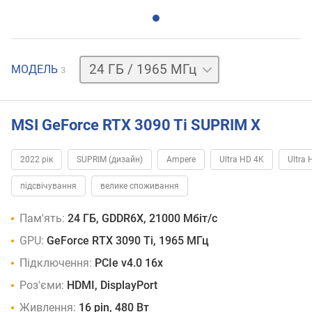
24 ГБ
МОДЕЛЬ
3
/
1875 МГц
24 ГБ
/
MSI GeForce RTX 3090 Ti SUPRIM X
1935 МГц
2022 рік
SUPRIM (дизайн)
Ampere
Ultra HD 4K
Ultra 
підсвічування
велике споживання
Пам'ять:
24 ГБ, GDDR6X, 21000 Мбіт/с
GPU:
GeForce RTX 3090 Ti, 1965 МГц
Підключення:
PCIe v4.0 16x
Роз'єми:
HDMI, DisplayPort
Живлення:
16 pin, 480 Вт