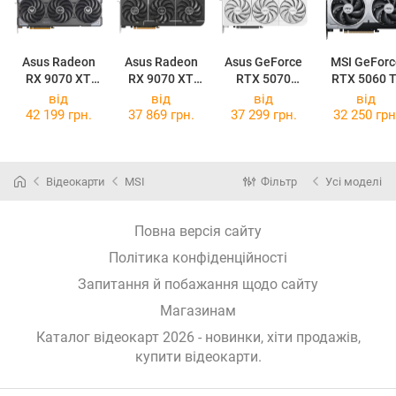
Asus Radeon
Asus Radeon
Asus GeForce
MSI GeForc
RX 9070 XT
RX 9070 XT
RTX 5070
RTX 5060 T
TUF Gaming
Prime OC 16GB
Prime OC White
16G VENTU
від
від
від
від
OC 16GB
2X OC PLU
42 199 грн.
37 869 грн.
37 299 грн.
32 250 грн
Відеокарти
MSI
Фільтр
Усі моделі
Повна версія сайту
Політика конфіденційності
Запитання й побажання щодо сайту
Магазинам
Каталог відеокарт 2026 - новинки, хіти продажів,
купити відеокарти
.