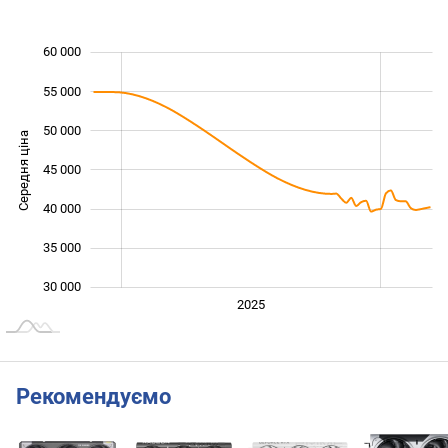
60 000
 000
 000
 000
55 000
50 000
Середня ціна
45 000
30 000
40 000
35 000
30 000
2024
Лип.
2027
2026
2025
L
Рекомендуємо