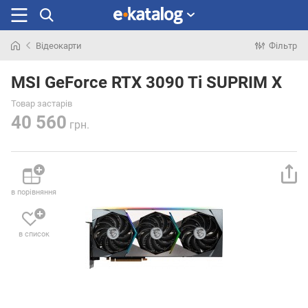
Відеокарти
Фільтр
Шукали
раніше
MSI GeForce RTX 3090 Ti SUPRIM X
Товар застарів
40 560
грн.
в порівняння
в список