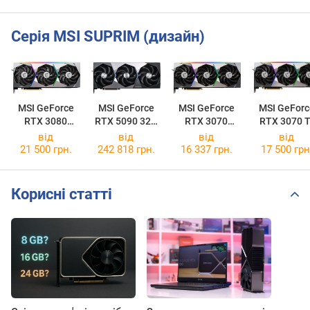
Серія MSI SUPRIM (дизайн)
MSI GeForce
MSI GeForce
MSI GeForce
MSI GeForc
RTX 3080
RTX 5090 32G
RTX 3070
RTX 3070 T
SUPRIM X 10G
SUPRIM SOC
SUPRIM X 8G
SUPRIM X 
від
від
від
від
LHR
21 500 грн.
242 818 грн.
16 337 грн.
17 500 грн
Корисні статті