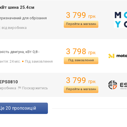
кВт шина 25.4см
3 799
грн.
призначений для обрізання
Перейти в магазин
: від виробника
3 798
ість двигуна, кВт 0,8 -
грн.
Під замовлення
нтія: 24 міс.
Під замовлення
3 799
грн.
SEPS0810
 виробника
Поскаржитись
Перейти в магазин
ще
20
пропозицій