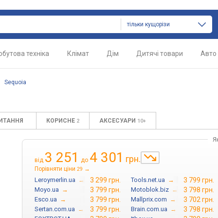
тільки кущорізи
обутова техніка
Клімат
Дім
Дитячі товари
Авто
/
Sequoia
ПИТАННЯ
КОРИСНЕ
АКСЕСУАРИ
2
10+
Я
3 251
4 301
грн.
від
до
Порівняти ціни
→
29
Leroymerlin.ua
→
3 299 грн.
Tools.net.ua
→
3 799 грн.
Moyo.ua
→
3 799 грн.
Motoblok.biz
→
3 798 грн.
Esco.ua
→
3 799 грн.
Mallprix.com
→
3 702 грн.
Sertan.com.ua
→
3 799 грн.
Brain.com.ua
→
3 798 грн.