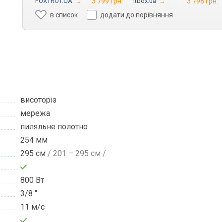
FOXTROT.UA
→
3 799 грн.
Itbox.ua
→
3 798 грн.
в список
додати до порівняння
висоторіз
мережа
пиляльне полотно
254 мм
295 см
/ 201 – 295 см /
800 Вт
3/8 "
11 м/с