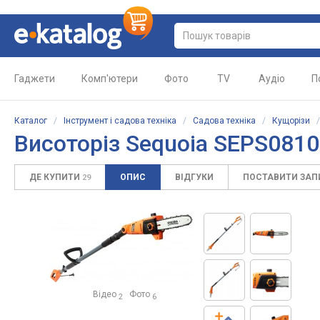
Гаджети
Комп'ютери
Фото
TV
Аудіо
П
Каталог
/
Інструмент і садова техніка
/
Садова техніка
/
Кущорізи
Висоторіз Sequoia SEPS0810
ДЕ КУПИТИ
ОПИС
ВІДГУКИ
ПОСТАВИТИ ЗА
29
Відео
Фото
2
6