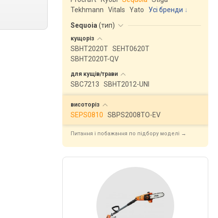
Tekhmann
Vitals
Yato
Усі бренди
Sequoia
(
тип
)
кущоріз
SBHT2020T
SEHT0620T
SBHT2020T-QV
для
кущів/трави
SBC7213
SBHT2012-UNI
висоторіз
SEPS0810
SBPS2008TO-EV
Питання і побажання по підбору моделі →