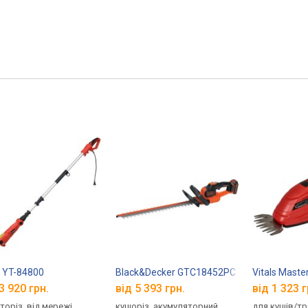
 YT-84800
Black&Decker GTC18452PC
Vitals Maste
3 920 грн.
від 5 393 грн.
від 1 323 г
торіз, від мережі,
кущоріз, акумуляторний,
для кущів/тр