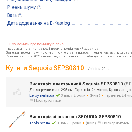
Рівень
шуму
Вага
Дата додавання на E-Katalog
Повідомити про помилку в описі
Інформація в описі моделі носить довідковий характер.
Завжди
перед покупкою уточнюйте у менеджера інтернет-магазину характе
Каталог Sequoia 2026
- новинки, хіти продажів і найактуальніші моделі Sequo
Купити Sequoia SEPS0810
Усі ціни 29
→
Висоторіз електричний Sequoia SEPS0810
(SE
Довж.ручки max: 295 см; Гарантія: 24 місяці; Крок ланцюга
Leroymerlin.ua
З нами 2 роки
(Київ)
Гарантія: 24 мі
Поскаржитись
Висоторіз зі штангою SEQUOIA SEPS0810
Tools.net.ua
З нами 3 роки
(Київ)
Поскаржитись