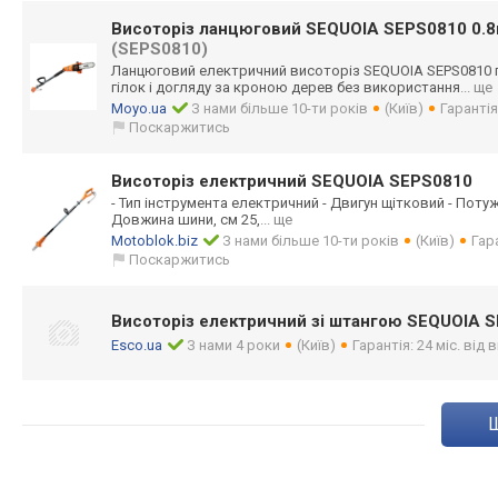
Висоторіз ланцюговий SEQUOIA SEPS0810 0.8
(SEPS0810)
Ланцюговий електричний висоторіз SEQUOIA SEPS0810 
гілок і догляду за кроною дерев без використання
... ще
Moyo.ua
З нами більше 10-ти років
(Київ)
Гарантія
Поскаржитись
Висоторіз електричний SEQUOIA SEPS0810
- Тип інструмента електричний - Двигун щітковий - Потужн
Довжина шини, см 25,
... ще
Motoblok.biz
З нами більше 10-ти років
(Київ)
Гара
Поскаржитись
Висоторіз електричний зі штангою SEQUOIA 
Esco.ua
З нами 4 роки
(Київ)
Гарантія: 24 міс. від