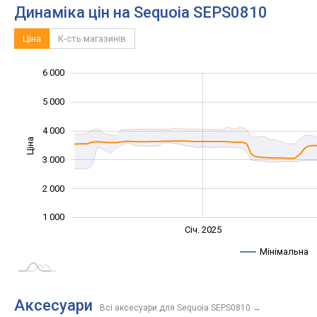
Динаміка цін на Sequoia SEPS0810
Ціна
К-сть магазинів
-1 000
1 500
2 500
7 000
500
0
6 000
5 000
4 000
Ціна
1 500
3 000
2 000
1 000
Січ. 2027
Лип.
Січ. 2025
L
Мінімальна
Аксесуари
Всі аксесуари для Sequoia SEPS0810
→