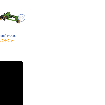
ocraft PKA35
Procraft PKA44
Procraft AS-16
Professional
д 2 640 грн.
від 1 459 грн.
від 1 349 грн.