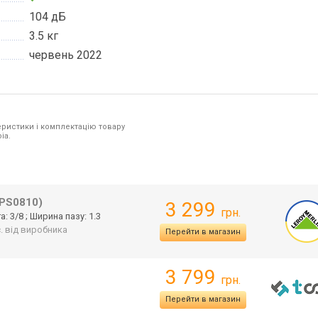
104 дБ
3.5 кг
червень 2022
ристики і комплектацію товару
ia.
PS0810)
3 299
грн.
: 3/8 ; Ширина пазу: 1.3
с. від виробника
Перейти в магазин
3 799
грн.
Перейти в магазин