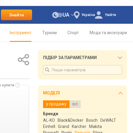
UA
Знайти
Україна
Увійти
Інструмент
Туризм
Спорт
Мода та аксесуари
ПІДБІР ЗА ПАРАМЕТРАМИ
к купити
МОДЕЛІ
у продажу
всі
Бренди
AL-KO
Black&Decker
Bosch
DeWALT
Einhell
Grand
Karcher
Makita
Procraft
Ryobi
Sequoia
Stiga