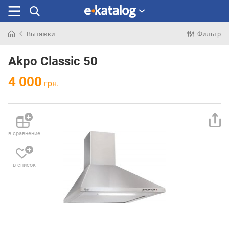
Вытяжки
Фильтр
Искали
раньше
Akpo Classic 50
4 000
грн.
в сравнение
в список