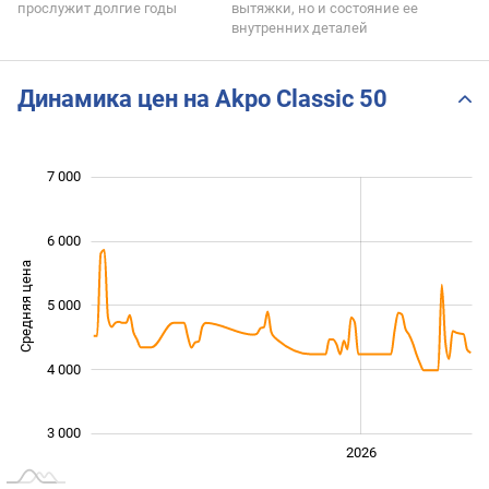
прослужит долгие годы
вытяжки, но и состояние ее
внутренних деталей
Динамика цен на Akpo Classic 50
 000
 500
 500
 500
 000
 000
7 000
6 000
Средняя цена
5 000
3 000
4 000
3 000
2024
2025
2028
2026
L