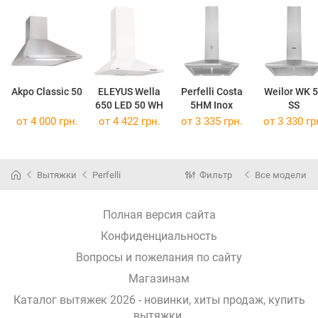
Akpo Classic 50
ELEYUS Wella
Perfelli Costa
Weilor WK 
650 LED 50 WH
5HM Inox
SS
от 4 000 грн.
от 4 422 грн.
от 3 335 грн.
от 3 330 гр
Вытяжки
Perfelli
Фильтр
Все модели
Полная версия сайта
Конфиденциальность
Вопросы и пожелания по сайту
Магазинам
Каталог вытяжек 2026 - новинки, хиты продаж,
купить
вытяжки
.