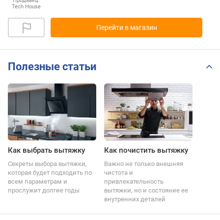
Продавец:
Tech House
Перейти в магазин
Полезные статьи
Как выбрать вытяжку
Как почистить вытяжку
Секреты выбора вытяжки,
Важно не только внешняя
которая будет подходить по
чистота и
всем параметрам и
привлекательность
прослужит долгие годы
вытяжки, но и состояние ее
внутренних деталей