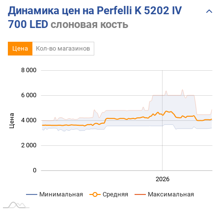
Динамика цен на Perfelli K 5202 IV
700 LED
слоновая кость
Цена
Кол-во магазинов
 000
 000
 000
 000
 000
 000
8 000
6 000
Цена
4 000
1 000
2 000
0
2024
2025
2028
2026
L
Минимальная
Средняя
Максимальная