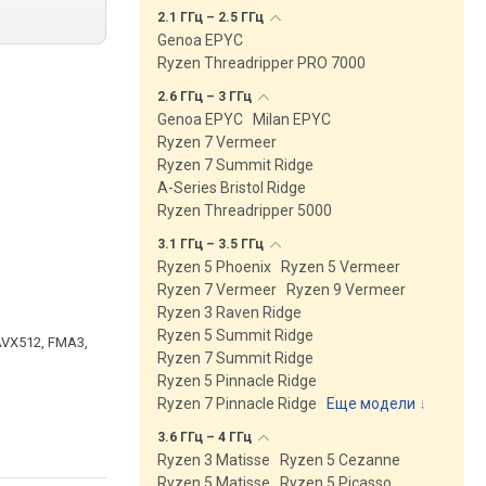
2.1 ГГц – 2.5
ГГц
Genoa EPYC
Ryzen Threadripper PRO 7000
2.6 ГГц – 3
ГГц
Genoa EPYC
Milan EPYC
Ryzen 7 Vermeer
Ryzen 7 Summit Ridge
A-Series Bristol Ridge
Ryzen Threadripper 5000
3.1 ГГц – 3.5
ГГц
Ryzen 5 Phoenix
Ryzen 5 Vermeer
Ryzen 7 Vermeer
Ryzen 9 Vermeer
Ryzen 3 Raven Ridge
Ryzen 5 Summit Ridge
AVX512, FMA3,
Ryzen 7 Summit Ridge
Ryzen 5 Pinnacle Ridge
Ryzen 7 Pinnacle Ridge
Еще модели
↓
3.6 ГГц – 4
ГГц
Ryzen 3 Matisse
Ryzen 5 Cezanne
Ryzen 5 Matisse
Ryzen 5 Picasso