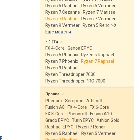
Ryzen 5 Raphael
Ryzen 5 Vermeer
Ryzen 7 Cezanne
Ryzen 7 Matisse
Ryzen 7 Raphael
Ryzen 7 Vermeer
Ryzen 9 Vermeer
Ryzen 5 Renoir-X
Еще модели
↓
> 4
ГГц
FX 4-Core
Genoa EPYC
Ryzen 5 Phoenix
Ryzen 5 Raphael
Ryzen 7 Phoenix
Ryzen 7 Raphael
Ryzen 9 Raphael
Ryzen Threadripper 7000
Ryzen Threadripper PRO 7000
Прочие
Phenom
Sempron
Athlon II
Fusion A8
FX 4-Core
FX 6-Core
FX 8-Core
Phenom II
Fusion A10
Grado EPYC
Turin EPYC
Athlon Gold
Raphael EPYC
Ryzen 7 Renoir
Ryzen 5 Raphael
Ryzen 5 Vermeer
р