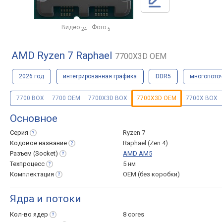
Видео
Фото
24
5
AMD Ryzen 7 Raphael
7700X3D OEM
2026 год
интегрированная графика
DDR5
многопото
7700 BOX
7700 OEM
7700X3D BOX
7700X3D OEM
7700X BOX
Основное
Серия
Ryzen 7
Кодовое
название
Raphael (Zen 4)
Разъем
(Socket)
AMD AM5
Техпроцесс
5 нм
Комплектация
OEM (без коробки)
Ядра и потоки
Кол-во
ядер
8 cores