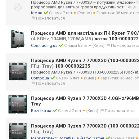
Процесор AMD Ryzen 7 7700X3D — потужний 8-ядерний п
розроблений для елітної ігрової продуктивності
... еще
Ktc.ua
С нами 7 лет
(Ровно)
Гарантия: 36 мес. от
Пожаловаться
Процесор AMD для настільних ПК Ryzen 7 8C
(4.5GHz,104MB,120W,AM5)
лоток 100-0000022
Comtrading.ua
С нами 6 лет
(Киев)
Пожаловатьс
Процесор AMD Ryzen 7 7700X3D (100-000002
ГГц, Tray)
100-000002235
Процесор AMD Ryzen 7 7700X3D (100-000002235) (Socket A
Compx.ua
С нами 5 лет
(Киев)
Гарантия: 36 мес. 
Пожаловаться
Процесор AMD Ryzen 7 7700X3D 4.0GHz/96M
Tray
Rozetka.ua
С нами 7 лет
(Киев)
Пожаловаться
Процесор AMD Ryzen 7 7700X3D (100-000002
ГГц, Tray)
Маркетплейс:
Rozetka.ua
CoolGamer
С нами 7 лет