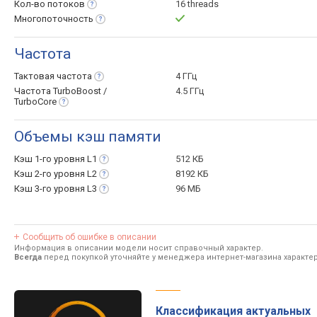
Кол-во
потоков
16 threads
Многопоточность
Частота
Тактовая
частота
4 ГГц
Частота TurboBoost /
4.5 ГГц
TurboCore
Объемы кэш памяти
Кэш 1-го уровня
L1
512 КБ
Кэш 2-го уровня
L2
8192 КБ
Кэш 3-го уровня
L3
96 МБ
Сообщить об ошибке в описании
Информация в описании модели носит справочный характер.
Всегда
перед покупкой уточняйте у менеджера интернет-магазина характе
Классификация актуальных