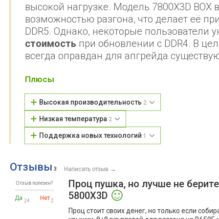
высокой нагрузке. Модель 7800X3D BOX 
возможностью разгона, что делает её п
DDR5. Однако, некоторые пользователи 
стоимость
при обновлении с DDR4. В цел
всегда оправдан для апгрейда существу
Плюсы
Высокая производительность
2
Низкая температура
2
Поддержка новых технологий
1
Отзывы
→
3
Написать отзыв
Проц пушка, но лучше не берите 
Отзыв полезен?
5800X3D
Да
Нет
24
2
Проц стоит своих денег, но только если собир