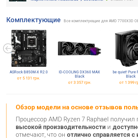
Комплектующие
Все комплектующие для AMD 7700X3D 
ASRock B850M-X R2.0
ID-COOLING DX360 MAX
be quiet! Pure
Black
Black
от 5 131 грн.
от 3 357 грн.
от 1 399 г
Обзор модели на основе отзывов по
Процессор AMD Ryzen 7 Raphael получил
высокой производительности
и
доступн
отмечают, что он
отлично справляется с 