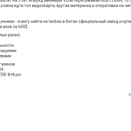
хватит на 5 лет вперёд минимум. Если пересаживаетесь с DDR4, то 
олжна идти топ видеокарта, крутая материнка и оперативка на ч
нники - я могу найти на taobao в Китае официальный завод и купи
газов за 600$.
елых руках)
льности
инациями
тивами
газинов
R4
0E 8+8 pin
5