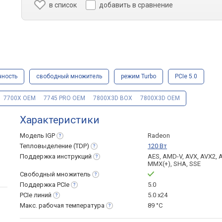
в список
добавить в сравнение
чность
свободный множитель
режим Turbo
PCIe 5.0
7700X OEM
7745 PRO OEM
7800X3D BOX
7800X3D OEM
Характеристики
Модель
IGP
Radeon
Тепловыделение
(TDP)
120 Вт
Поддержка
инструкций
AES, AMD-V, AVX, AVX2, 
MMX(+), SHA, SSE
Свободный
множитель
Поддержка
PCIe
5.0
PCIe
линий
5.0 x24
Макс. рабочая
температура
89 °С