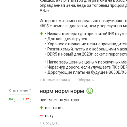
крышки, 8+8 pin платой для разгона на B650E 
оправданная цена, ведь за топовым процом д
A-Die.
Интернет-магазины нереально накручивают це
450$ + немного доставки, чем у перекупных ма
• Низкая температура при снятой IHS (в ум
• Доп кэш для игрулек
• Хорошее отношение цены к производите
• Разгоняемый, пусть и с небольшими мах
• DDR5 и новый для 2023г. сокет с перспек
• Нагло завышенные цены у перекупных ма
• Чересчур дорого, если улучшаете ПК с DD
• Дорогующие платы на будущее B650E/X67
Комментарии
4
Обсудить
норм норм норм
Отзыв полезен?
Да
Нет
все тянет на ультрах
2
0
все тянет
нету
Обсудить