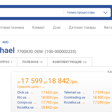
только процессоры
товая техника
Климат
Дом
Детские товары
Авт
/
AMD
hael
7700X3D OEM
(100-000002235)
ВОПРОС
ПОЛЕЗНОЕ
КОМПЛЕКТУЮЩИЕ
7
10
10+
Ка
17 599
18 842
грн.
от
до
Сравнить цены
→
7
Click.ua
→
17 660 грн.
Telemart.ua
→
17 599 грн.
Ktc.ua
→
18 009 грн.
Comtrading.ua
→
18 400 грн.
Compx.ua
→
17 795 грн.
Rozetka.ua
→
17 599 грн.
Rozetka.ua
→
18 842 грн.