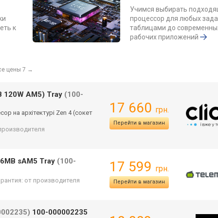
Учимся выбирать подход
ки
процессор для любых задач
еть к
таблицами до современных
рабочих приложений
се цены 7
→
B 120W AM5) Tray
(100-
17 660
грн.
ор на архітектурі Zen 4 (сокет
Перейти в магазин
т производителя
96MB sAM5 Tray
(100-
17 599
грн.
арантия: от производителя
Перейти в магазин
0002235)
100-000002235