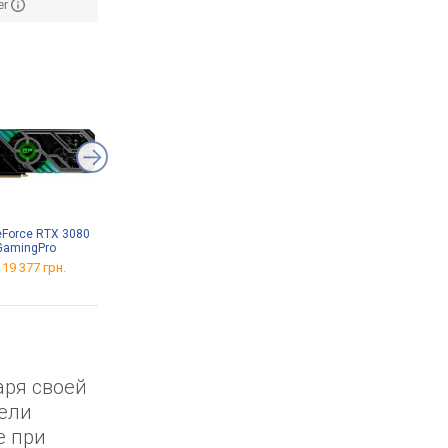
er
GeForce RTX 3080
ARCTIC Liquid Freezer III
be quiet! Pure Rock Pro 3
GamingPro
Pro 360
Black
 19 377 грн.
от 4 395 грн.
от 2 199 грн.
аря своей
тели
е при