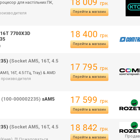
18 009
роцесор для настільних ПК,
грн.
Перейти в магазин
 производителя
18 400
/16T 7700X3D
грн.
35
Перейти в магазин
я
235)
(Socket AM5, 16T, 4.5
17 795
грн.
M5, 16T, 4.5 ГГц, Tray) & AMD
Перейти в магазин
от производителя
17 599
B
(100-000002235)
sAM5
грн.
Перейти в магазин
18 842
235)
(Socket AM5, 16T, 4.5
грн.
Продав
Перейти в магазин
(Киев)
Пожаловаться