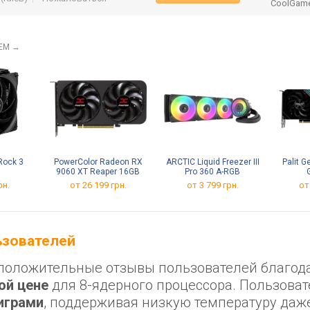
CoolGam
OEM
→
 Rock 3
PowerColor Radeon RX
ARCTIC Liquid Freezer III
Palit 
9060 XT Reaper 16GB
Pro 360 A-RGB
рн.
от 26 199 грн.
от 3 799 грн.
от
льзователей
 положительные отзывы пользователей благод
ой цене
для 8-ядерного процессора. Пользова
играми
, поддерживая низкую температуру даж