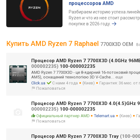
процессоров AMD
Разбираем историю успеха линей
Ryzen и что из нее стоит рассмотр
покупке в 2026 году.
Купить AMD Ryzen 7 Raphael
7700X3D OEM
В
Процесор AMD Ryzen 7 7700X3D (4.0GHz 96M
000002235)
100-000002235
AMD Ryzen 7 7700X3D - це 8-ядерний 16-потоковий процес
AM5), оснащений технологією 3D V-Cache.
... еще
Click.ua
С нами 4 года
(Киев)
Гарантия: 36 мес. о
Пожаловаться
Процесор AMD Ryzen 7 7700X3D 4.0(4.5)GHz 
000002235)
100-000002235
Официальный партнер AMD
Telemart.ua
(Киев)
Г
Пожаловаться
Процесор AMD Ryzen 7 7700X3D Tray
(100-00