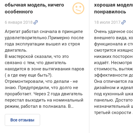
обычная модель, ничего
хорошая модел
особенного
понравилось
6 января 2018
18 июля 2017
Агрегат работал сначала в принципе
Очень удачное с
удовлетворительно.Примерно после
внешнего вида, х
года эксплуатации вышел из строя
функционала и ст
двигатель.
смотрится изящно,
В мастерской сказали, что это
никаких посторон
связано с тем, что двигатель
издаёт. Несмотря
находится в зоне вытягивания паров
стоимость, вытяжк
( а где ему еще быть?).
эффективности д
Отремонтировали, что делали - не
Она отличается 
знаю. Предупредили, что долго не
дизайном и идеал
проработает. Через 2 года двигатель
под кухонный шк
перестал выходить на номинальный
панелью. Достато
режим, работал в полнакала. В…
незначительный ш
третьей скорости
Все отзывы