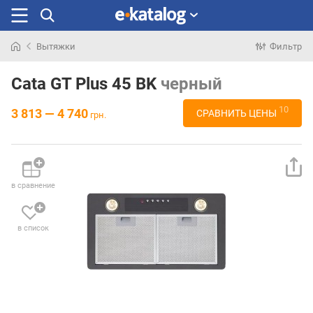
Вытяжки
Фильтр
Искали
раньше
Cata GT Plus 45 BK
черный
10
3 813 — 4 740
СРАВНИТЬ ЦЕНЫ
грн.
в сравнение
в список