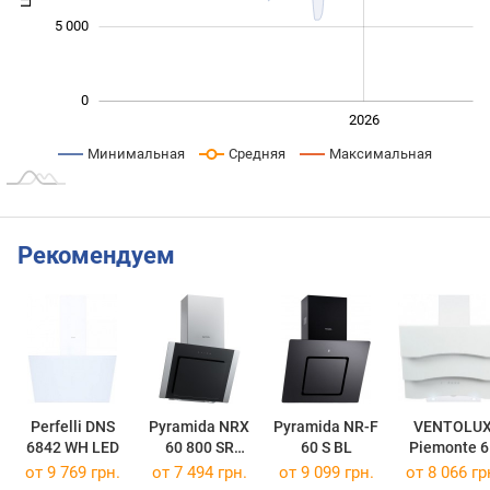
5 000
0
2024
2025
2028
2026
L
Минимальная
Средняя
Максимальная
Рекомендуем
Perfelli DNS
Pyramida NRX
Pyramida NR-F
VENTOLU
6842 WH LED
60 800 SR
60 S BL
Piemonte 6
XGBL
WH 750 TRC
от 9 769 грн.
от 7 494 грн.
от 9 099 грн.
от 8 066 гр