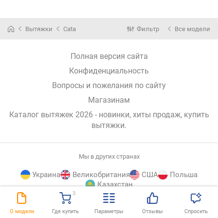
Вытяжки
Cata
Фильтр
Все модели
Полная версия сайта
Конфиденциальность
Вопросы и пожелания по сайту
Магазинам
Каталог вытяжек 2026 - новинки, хиты продаж,
купить
вытяжки
.
Мы в других странах
Украина
Великобритания
США
Польша
Казахстан
3
E-
© E-Katalog, 2026
НАВЕРХ
О модели
Где купить
Параметры
Отзывы
Спросить
Katalog