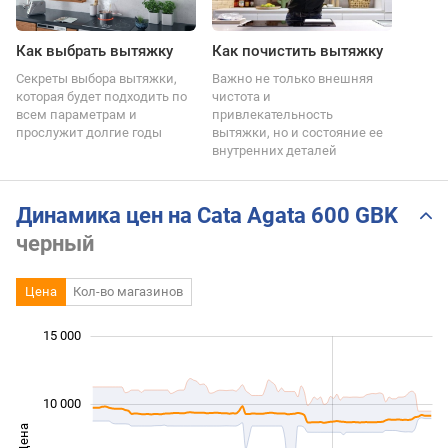
Как выбрать вытяжку
Как почистить вытяжку
Секреты выбора вытяжки,
Важно не только внешняя
которая будет подходить по
чистота и
всем параметрам и
привлекательность
прослужит долгие годы
вытяжки, но и состояние ее
внутренних деталей
Динамика цен на Cata Agata 600 GBK
черный
Цена
Кол-во магазинов
 000
 000
 000
 000
 000
 000
 000
15 000
10 000
Цена
10 000