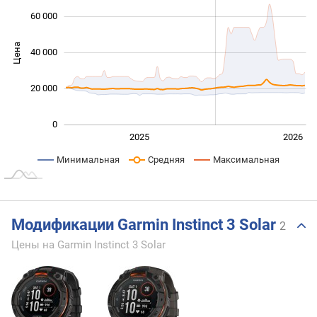
60 000
Цена
40 000
10 000
20 000
0
2027
2025
2026
L
Минимальная
Средняя
Максимальная
Модификации Garmin Instinct 3 Solar
2
Цены на Garmin Instinct 3 Solar