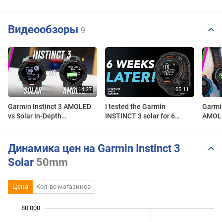
Видеообзоры
9
Garmin Instinct 3 AMOLED
I tested the Garmin
Garmin
vs Solar In-Depth
INSTINCT 3 solar for 6
AMOLE
Comparison // Major
weeks and learned this! |
Need 
Differences! (Choose
Instinct 3 solar review
Wisely)
Динамика цен на Garmin Instinct 3
Solar
50mm
Цена
Кол-во магазинов
80 000
 000
 000
 000
 000
 000
 000
 000