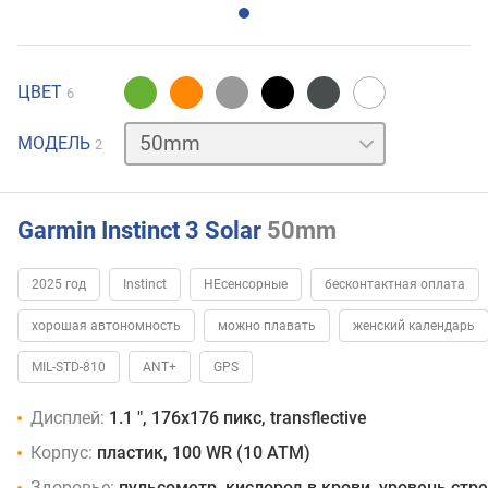
ЦВЕТ
6
45mm
МОДЕЛЬ
2
Garmin Instinct 3 Solar
50mm
2025 год
Instinct
НЕсенсорные
бесконтактная оплата
хорошая автономность
можно плавать
женский календарь
MIL-STD-810
ANT+
GPS
Дисплей:
1.1 ", 176x176 пикс, transflective
Корпус:
пластик, 100 WR (10 ATM)
Здоровье:
пульсометр, кислород в крови, уровень стр