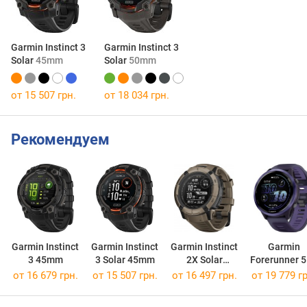
Garmin Instinct 3
Garmin Instinct 3
Solar
45mm
Solar
50mm
от 15 507 грн.
от 18 034 грн.
Рекомендуем
Garmin Instinct
Garmin Instinct
Garmin Instinct
Garmin
3 45mm
3 Solar 45mm
2X Solar
Forerunner 
Tactical Edition
47mm
от 16 679 грн.
от 15 507 грн.
от 16 497 грн.
от 19 779 гр