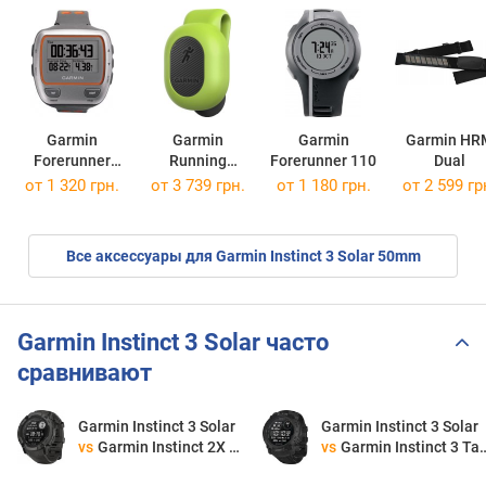
Garmin
Garmin
Garmin
Garmin HR
Forerunner
Running
Forerunner 110
Dual
310XT
Dynamics Pod
от 1 320 грн.
от 3 739 грн.
от 1 180 грн.
от 2 599 гр
Все аксессуары для Garmin Instinct 3 Solar 50mm
Garmin Instinct 3 Solar часто
сравнивают
Garmin Instinct 3 Solar
Garmin Instinct 3 Solar
vs
Garmin Instinct 2X Solar
vs
Garmin Instinct 3 Tactical Solar