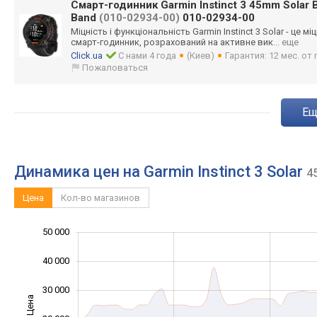
Смарт-годинник Garmin Instinct 3 45mm Solar B
Band
(010-02934-00)
010-02934-00
Міцність і функціональніст
ь Garmin Instinct 3 Solar - це м
смарт-годинник, розрахований на активне вик
... еще
Click.ua
С нами 4 года
(Киев)
Гарантия: 12 мес. о
Пожаловаться
e
Динамика цен на Garmin Instinct 3 Solar
4
Цена
Кол-во магазинов
50 000
-20 000
-10 000
60 000
40 000
30 000
Цена
10 000