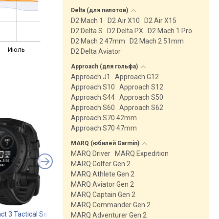
Delta (для
пилотов)
D2 Mach 1
D2 Air X10
D2 Air X15
D2 Delta S
D2 Delta PX
D2 Mach 1 Pro
D2 Mach 2 47mm
D2 Mach 2 51mm
Июль
D2 Delta Aviator
Approach (для
гольфа)
Approach J1
Approach G12
Approach S10
Approach S12
Approach S44
Approach S50
Approach S60
Approach S62
Approach S70 42mm
Approach S70 47mm
MARQ (юбилей
Garmin)
MARQ Driver
MARQ Expedition
MARQ Golfer Gen 2
MARQ Athlete Gen 2
MARQ Aviator Gen 2
MARQ Captain Gen 2
MARQ Commander Gen 2
nct 3 Tactical Solar 45mm
Garmin Instinct 2X Solar Tactical Edition
Garmin Instinct E 4
MARQ Adventurer Gen 2