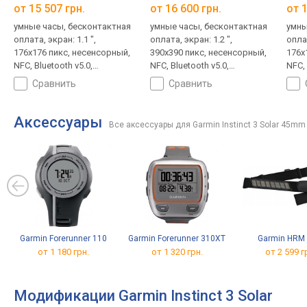
от 15 507 грн.
от 16 600 грн.
от 1
умные часы, бесконтактная
умные часы, бесконтактная
умны
оплата, экран: 1.1 ",
оплата, экран: 1.2 ",
оплат
176x176 пикс, несенсорный,
390x390 пикс, несенсорный,
176x
NFC, Bluetooth v5.0,
NFC, Bluetooth v5.0,
NFC, 
пульсометр, кислород в
пульсометр, кислород в
пуль
сравнить
сравнить
крови, GPS, ведение по
крови, GPS, ведение по
кров
треку, компас, высотомер,
треку, компас, высотомер,
трек
режим плавания, женский
режим плавания, женский
режи
Аксессуары
Все аксессуары для Garmin Instinct 3 Solar 45mm
календарь, ANT+, корпус:
календарь, ANT+, корпус:
кале
пластик, защита 100 WR (10
пластик, защита 100 WR (10
плас
ATM), MIL-STD-810
ATM), MIL-STD-810
ATM)
Garmin Forerunner 110
Garmin Forerunner 310XT
Garmin HRM 
от 1 180 грн.
от 1 320 грн.
от 2 599 г
Модификации Garmin Instinct 3 Solar