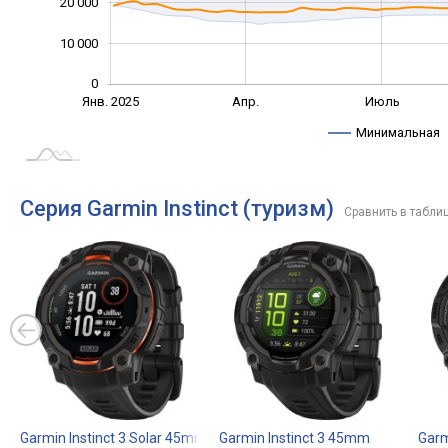
20 000
10 000
0
Янв. 2025
Окт.
Апр.
Июль
L
Минимальная
Серия Garmin Instinct (туризм)
Сравнить в табли
Garmin Instinct 3 Solar 45mm
Garmin Instinct 3 45mm
Garm