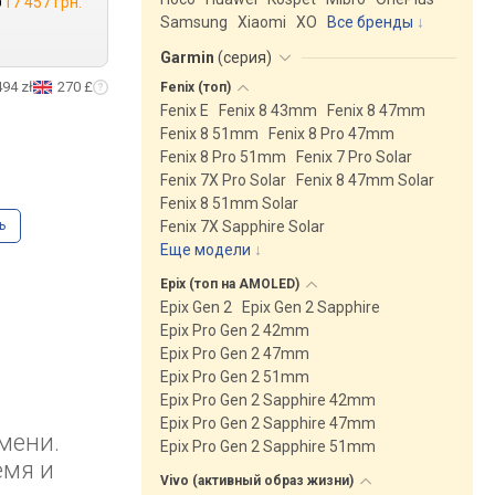
17 457 грн.
Samsung
Xiaomi
XO
Все бренды
Garmin
(
серия
)
494 zł
270 £
Fenix
(топ)
Fenix E
Fenix 8 43mm
Fenix 8 47mm
Fenix 8 51mm
Fenix 8 Pro 47mm
Fenix 8 Pro 51mm
Fenix 7 Pro Solar
Fenix 7X Pro Solar
Fenix 8 47mm Solar
Fenix 8 51mm Solar
ь
Fenix 7X Sapphire Solar
Еще модели
↓
Epix (топ на
AMOLED)
Epix Gen 2
Epix Gen 2 Sapphire
Epix Pro Gen 2 42mm
Epix Pro Gen 2 47mm
Epix Pro Gen 2 51mm
Epix Pro Gen 2 Sapphire 42mm
Epix Pro Gen 2 Sapphire 47mm
мени.
Epix Pro Gen 2 Sapphire 51mm
емя и
Vivo (активный образ
жизни)