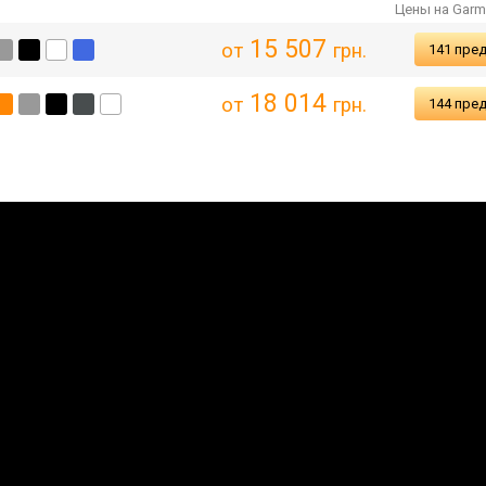
Цены на Garmin
15 507
от
грн.
141 пре
18 014
от
грн.
144 пре