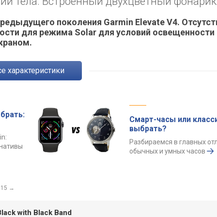
гии тела. Встроенный двухцветный фонарик
редыдущего поколения Garmin Elevate V4. Отсутст
мности для режима Solar для условий освещенности
краном.
Все характеристики
брать:
Смарт-часы или класс
выбрать?
n:
Разбираемся в главных от
рнативы
обычных и умных часов
115
→
lack with Black Band