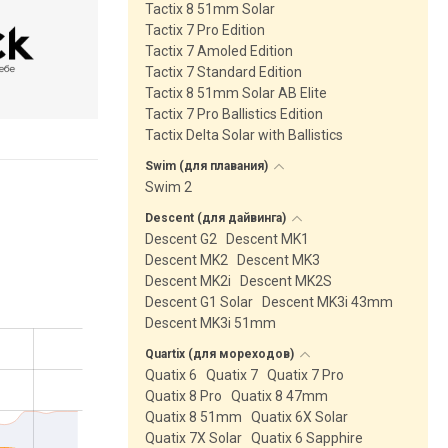
Tactix 8 51mm Solar
Tactix 7 Pro Edition
Tactix 7 Amoled Edition
Tactix 7 Standard Edition
Tactix 8 51mm Solar AB Elite
Tactix 7 Pro Ballistics Edition
Tactix Delta Solar with Ballistics
Swim (для
плавания)
Swim 2
Descent (для
дайвинга)
Descent G2
Descent MK1
Descent MK2
Descent MK3
Descent MK2i
Descent MK2S
Descent G1 Solar
Descent MK3i 43mm
Descent MK3i 51mm
Quartix (для
мореходов)
Quatix 6
Quatix 7
Quatix 7 Pro
Quatix 8 Pro
Quatix 8 47mm
Quatix 8 51mm
Quatix 6X Solar
Quatix 7X Solar
Quatix 6 Sapphire