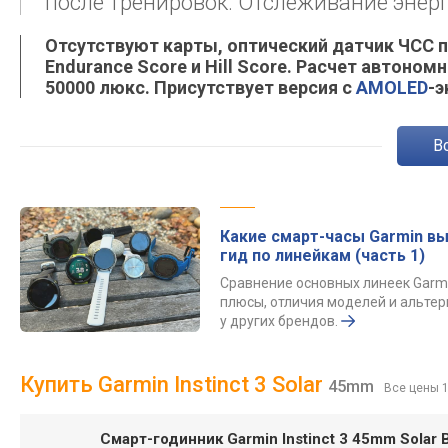
после тренировок. Отслеживание энер
Отсутствуют карты, оптический датчик ЧСС п
Endurance Score и Hill Score. Расчет автоно
50000 люкс. Присутствует версия с
AMOLED
-э
Какие смарт-часы Garmin вы
гид по линейкам (часть 1)
Сравнение основных линеек Garmi
плюсы, отличия моделей и альте
у других брендов.
Купить Garmin Instinct 3 Solar
45mm
Все цены 
Смарт-годинник Garmin Instinct 3 45mm Solar B