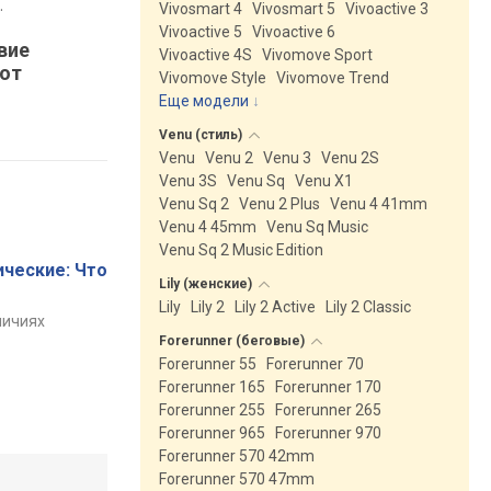
.
Vivosmart 4
Vivosmart 5
Vivoactive 3
Vivoactive 5
Vivoactive 6
вие
Vivoactive 4S
Vivomove Sport
 от
Vivomove Style
Vivomove Trend
Еще модели
↓
Venu
(стиль)
Venu
Venu 2
Venu 3
Venu 2S
Venu 3S
Venu Sq
Venu X1
Venu Sq 2
Venu 2 Plus
Venu 4 41mm
Venu 4 45mm
Venu Sq Music
Venu Sq 2 Music Edition
ические: Что
Lily
(женские)
Lily
Lily 2
Lily 2 Active
Lily 2 Classic
личиях
Forerunner
(беговые)
Forerunner 55
Forerunner 70
Forerunner 165
Forerunner 170
Forerunner 255
Forerunner 265
Forerunner 965
Forerunner 970
Forerunner 570 42mm
Forerunner 570 47mm