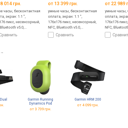
8 014 грн.
от 13 399 грн.
от 22 989 
е часы, бесконтактная
умные часы, бесконтактная
умные часы,
а, экран: 1.1 ",
оплата, экран: 1.1 ",
оплата, экран:
176 пикс, несенсорный,
176x176 пикс, несенсорный,
176x176 пикс
Bluetooth v5.0,
NFC, Bluetooth v5.0,
NFC, Bluetooth
сометр, кислород в
пульсометр, кислород в
пульсометр,
сравнить
сравнить
сравни
и, GPS, ведение по
крови, GPS, ведение по
крови, GPS, 
у, компас, высотомер,
треку, компас, высотомер,
треку, компа
м плавания, женский
режим плавания, женский
режим плава
→
ндарь, ANT+, корпус:
календарь, ANT+, корпус:
календарь, A
тик, защита 100 WR (10
пластик, защита 100 WR (10
пластик, защ
, MIL-STD-810
ATM), MIL-STD-810
ATM), MIL-ST
Dual
Garmin Running
Garmin HRM 200
Dynamics Pod
рн.
от 4 099 грн.
от 3 739 грн.