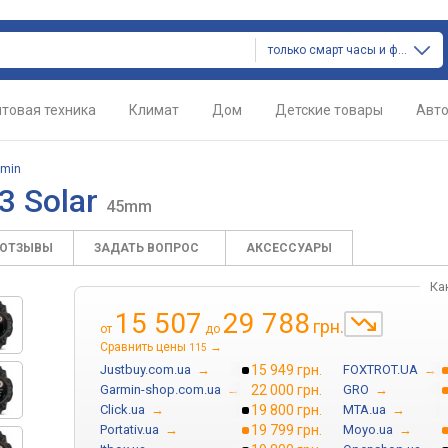
только смарт часы и фитнес браслеты
товая техника
Климат
Дом
Детские товары
Авт
rmin
 3 Solar
45mm
ОТЗЫВЫ
ЗАДАТЬ ВОПРОС
АКСЕССУАРЫ
Ка
15 507
29 788
грн.
от
до
Сравнить цены
→
115
Justbuy.com.ua
→
15 949 грн.
FOXTROT.UA
→
Garmin-shop.com.ua
→
22 000 грн.
GRO
→
Click.ua
→
19 800 грн.
MTA.ua
→
Portativ.ua
→
19 799 грн.
Moyo.ua
→