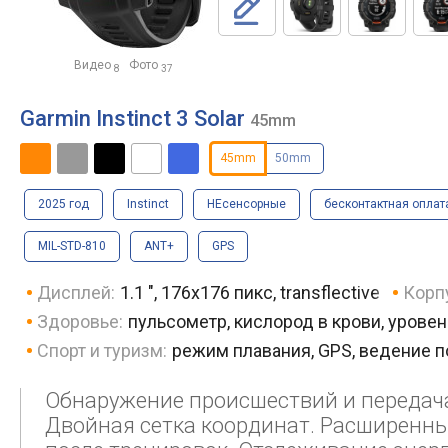
Видео
Фото
8
37
Garmin Instinct 3 Solar
45mm
45mm
50mm
2025 год
Instinct
НЕсенсорные
бесконтактная оплат
MIL-STD-810
ANT+
GPS
Дисплей:
1.1 ", 176x176 пикс, transflective
Корп
Здоровье:
пульсометр, кислород в крови, уровен
Спорт и туризм:
режим плавания, GPS, ведение п
Обнаружение происшествий и передача
Двойная сетка координат. Расширенны