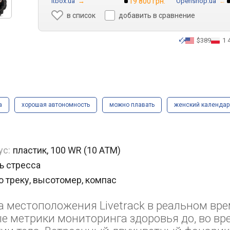
Itbox.ua
→
19 800 грн.
Openshop.ua
→
в список
добавить в сравнение
$389
1 
а
хорошая автономность
можно плавать
женский календар
ус:
пластик, 100 WR (10 ATM)
ь стресса
о треку, высотомер, компас
 местоположения Livetrack в реальном вре
е метрики мониторинга здоровья до, во вр