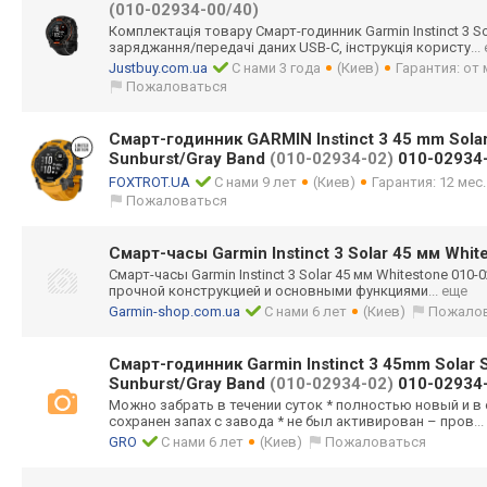
(010-02934-00/40)
Комплектація товару Смарт-годинник Garmin Instinct 3 So
заряджання/пере
дачі даних USB-C, інструкція користу
..
Justbuy.com.ua
С нами 3 года
(Киев)
Гарантия: от
Пожаловаться
Смарт-годинник GARMIN Instinct 3 45 mm Solar
Sunburst/Gray Band
(010-02934-02)
010-02934
FOXTROT.UA
С нами 9 лет
(Киев)
Гарантия: 12 мес
Пожаловаться
Смарт-часы Garmin Instinct 3 Solar 45 мм Whi
Смарт-часы Garmin Instinct 3 Solar 45 мм Whitestone 010-
прочной конструкцией и основными функциями
... еще
Garmin-shop.com.ua
С нами 6 лет
(Киев)
Пожало
Смарт-годинник Garmin Instinct 3 45mm Solar S
Sunburst/Gray Band
(010-02934-02)
010-02934
Можно забрать в течении суток * полностью новый и в 
сохранен запах с завода * не был активирован – пров
..
GRO
С нами 6 лет
(Киев)
Пожаловаться