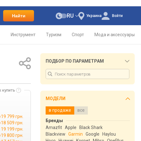
RU
Найти
Украина
Войти
о
Инструмент
Туризм
Спорт
Мода и аксессуары
ПОДБОР ПО ПАРАМЕТРАМ
к купить
МОДЕЛИ
в продаже
все
19 799 грн.
Бренды
18 509 грн.
Amazfit
Apple
Black Shark
19 199 грн.
Blackview
Garmin
Google
Haylou
19 800 грн.
Hoco
Huawei
Kospet
Mibro
OnePlus