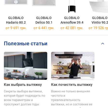
GLOBALO
GLOBALO
GLOBALO
GLOBALO
Hadario 80.2
Delico 50.1
Arenoflow 39.4
Vintio 90.
от 9 691 грн.
от 6 441 грн.
от 42 081 грн.
от 19 526 гр
Полезные статьи
Как выбрать вытяжку
Как почистить вытяжку
Секреты выбора вытяжки,
Важно не только внешняя
которая будет подходить по
чистота и
всем параметрам и
привлекательность
прослужит долгие годы
вытяжки, но и состояние ее