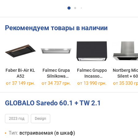
Рекомендуем товары в наличии
Faber Bi-Air KL
Falmec Grupa
Falmec Gruppo
Nortberg Mi
A52
Silnikowa
Incasso
Silent + 60
Murano 50/800
Murano 50/800
от 37 149 грн.
от 34 737 грн.
от 13 990 грн.
от 35 330 гр
GLOBALO Saredo 60.1 + TW 2.1
2023 год
Design
Тип:
встраиваемая (в шкаф)