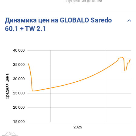
внутренних деталей
Динамика цен на GLOBALO Saredo
60.1 + TW 2.1
40 000
 000
 000
 000
35 000
Средняя цена
30 000
15 000
25 000
20 000
15 000
2024
2026
2027
2025
L