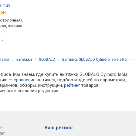
 2 39
VDB Boho Isla
Elica Tube Island IX
грн.
от 30 648 грн.
от 35 001 грн.
потолочная),
островная (потолочная),
островная (потолочн
кая, ширина
цилиндрическая, поток: на
цилиндрическая, пот
отвод 655 м³/ч, ширина
900 м³/ч, ширина 43 
38 см
ть
сравнить
сравнить
талог
/
Вытяжки
/
GLOBALO
/
Вытяжка GLOBALO Cylindro Isola 39.5
фиса. Мы знаем, где купить вытяжки GLOBALO Cylindro Isola
ацию —
сравнение
вытяжек, подбор моделей по параметрам,
ерминов, обзоры, инструкции,
рейтинг
товаров,
менного согласия редакции.
Ваш регион
е?
er.