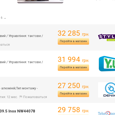
 6
→
32 285
грн.
вий / Управління: тактове /
Перейти в магазин
аться
31 994
грн.
вий / Управління: тактове /
Перейти в магазин
27 250
грн.
 - алюміній;Тип монтажу -
Перейти в магазин
тия: 12 мес.
Пожаловаться
29 758
грн.
39.5 Inox NW44078