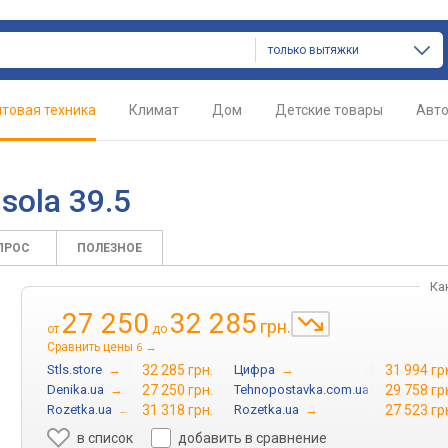
только вытяжки
товая техника
Климат
Дом
Детские товары
Авт
sola 39.5
ПРОС
ПОЛЕЗНОЕ
Ка
27 250
32 285
грн.
от
до
Сравнить цены
→
6
Stls.store
→
32 285 грн.
Цифра
→
31 994 гр
Denika.ua
→
27 250 грн.
Tehnopostavka.com.ua
→
29 758 гр
Rozetka.ua
→
31 318 грн.
Rozetka.ua
→
27 523 гр
в список
добавить в сравнение