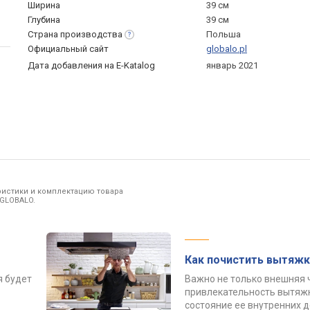
Ширина
39 см
Глубина
39 см
Страна
производства
Польша
Официальный сайт
globalo.pl
Дата добавления на E-Katalog
январь 2021
ристики и комплектацию товара
 GLOBALO.
Как почистить вытяжк
я будет
Важно не только внешняя 
привлекательность вытяжк
состояние ее внутренних 