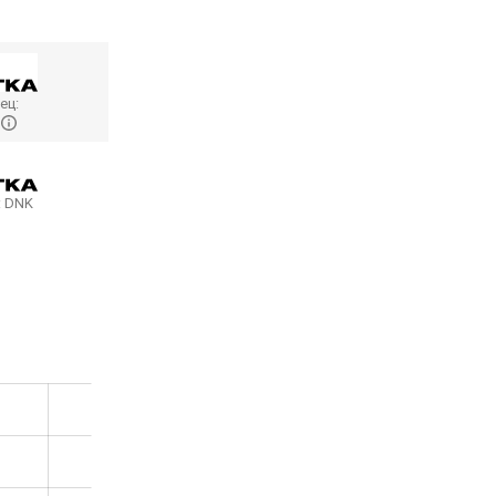
ец:
d
:
DNK