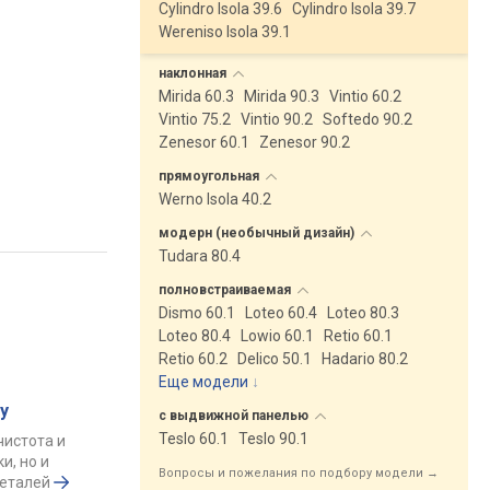
Cylindro Isola 39.6
Cylindro Isola 39.7
Wereniso Isola 39.1
наклонная
Mirida 60.3
Mirida 90.3
Vintio 60.2
Vintio 75.2
Vintio 90.2
Softedo 90.2
Zenesor 60.1
Zenesor 90.2
прямоугольная
Werno Isola 40.2
модерн (необычный
дизайн)
Tudara 80.4
полновстраиваемая
Dismo 60.1
Loteo 60.4
Loteo 80.3
Loteo 80.4
Lowio 60.1
Retio 60.1
Retio 60.2
Delico 50.1
Hadario 80.2
Еще модели
↓
у
с выдвижной
панелью
Teslo 60.1
Teslo 90.1
чистота и
и, но и
Вопросы и пожелания по подбору модели →
деталей