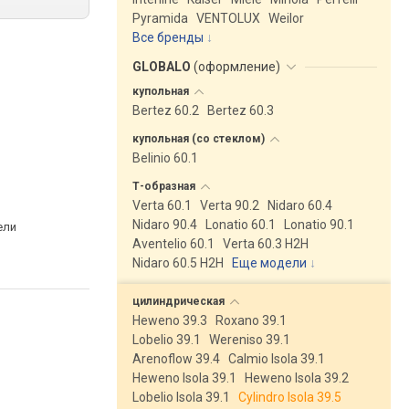
Pyramida
VENTOLUX
Weilor
Все бренды
GLOBALO
(
оформление
)
купольная
Bertez 60.2
Bertez 60.3
купольная (со
стеклом)
Belinio 60.1
Т-образная
Verta 60.1
Verta 90.2
Nidaro 60.4
Nidaro 90.4
Lonatio 60.1
Lonatio 90.1
ели
Aventelio 60.1
Verta 60.3 H2H
Nidaro 60.5 H2H
Еще модели
↓
цилиндрическая
Heweno 39.3
Roxano 39.1
Lobelio 39.1
Wereniso 39.1
Arenoflow 39.4
Calmio Isola 39.1
Heweno Isola 39.1
Heweno Isola 39.2
Lobelio Isola 39.1
Cylindro Isola 39.5