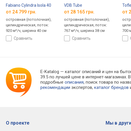
Fabiano Cylindra Isola 40
VDB Tube
Tofl
от 24 799 грн.
от 28 165 грн.
от 2
островная (потолочная),
островная (потолочная),
остр
цилиндрическая, поток:
цилиндрическая, поток:
цили
920 м³/ч, ширина 40 см
767 м³/ч, ширина 38 см
700 
сравнить
сравнить
E-Katalog
— каталог описаний и цен на быто
39.5 по лучшей цене в интернет-магазинах
подробные
описания
, поиск товара по наз
рекомендации
экспертов,
каталог брендов
и
О проекте
Мы в други