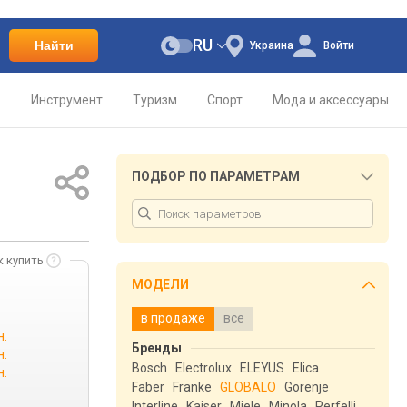
RU
Найти
Украина
Войти
о
Инструмент
Туризм
Спорт
Мода и аксессуары
ПОДБОР ПО ПАРАМЕТРАМ
к купить
МОДЕЛИ
в продаже
все
н.
Бренды
н.
Bosch
Electrolux
ELEYUS
Elica
н.
Faber
Franke
GLOBALO
Gorenje
Interline
Kaiser
Miele
Minola
Perfelli