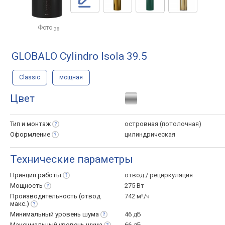
Фото
38
GLOBALO Cylindro Isola 39.5
Classic
мощная
Цвет
Тип и
монтаж
островная (потолочная)
Оформление
цилиндрическая
Технические параметры
Принцип
работы
отвод / рециркуляция
Мощность
275 Вт
Производительность (отвод
742 м³/ч
макс.)
Минимальный уровень
шума
46 дБ
Максимальный уровень
шума
66 дБ