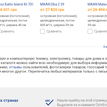
esz Baltic Island 40 700
MAAN Elba 2 39
MAAN Malwa
6 631 грн.
от 27 830 грн.
от 26 494 
овная (потолочная),
островная (потолочная),
островная (
ндрическая, поток:
цилиндрическая, поток:
цилиндричес
м³/ч, ширина 40 см
605 м³/ч, ширина 39 см
39 см
сравнить
сравнить
сравни
Ка
вую и компьютерную технику, электронику, товары для дома и о
. В каталоге можно найти всю необходимую для выбора информ
ванию,
отзывы
пользователей, фотогалереи товаров, глоссарий т
 многое другое. Перепечатка любых материалов только с пись
х странах
Нашли ошибку на этой страниц
Выделите ее и нажмите Ctrl+Ent