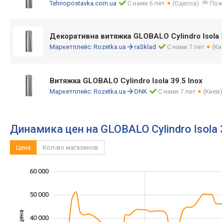
Tehnopostavka.com.ua
С нами 6 лет
(Одесса)
Пож
Декоративна витяжка GLOBALO Cylindro Isola 3
Маркетплейс:
Rozetka.ua
raSklad
С нами 7 лет
(Ки
Витяжка GLOBALO Cylindro Isola 39.5 Inox
Маркетплейс:
Rozetka.ua
DNK
С нами 7 лет
(Киев
Динамика цен на GLOBALO Cylindro Isola 
Цена
Кол-во магазинов
60 000
-10 000
70 000
0
50 000
40 000