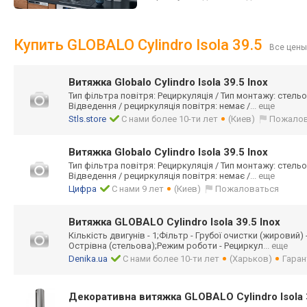
Купить GLOBALO Cylindro Isola 39.5
Все цены
Витяжка Globalo Cylindro Isola 39.5 Inox
Тип фільтра повітря: Рециркуляція / Тип монтажу: стельо
Відведення / рециркуляція повітря: немає /
... еще
Stls.store
С нами более 10-ти лет
(Киев)
Пожалов
Витяжка Globalo Cylindro Isola 39.5 Inox
Тип фільтра повітря: Рециркуляція / Тип монтажу: стельо
Відведення / рециркуляція повітря: немає /
... еще
Цифра
С нами 9 лет
(Киев)
Пожаловаться
Витяжка GLOBALO Cylindro Isola 39.5 Inox
Кількість двигунів - 1;Фільтр - Грубої очистки (жировий)
Острівна (стельова);Режи
м роботи - Рециркул
... еще
Denika.ua
С нами более 10-ти лет
(Харьков)
Гаран
Декоративна витяжка GLOBALO Cylindro Isola 