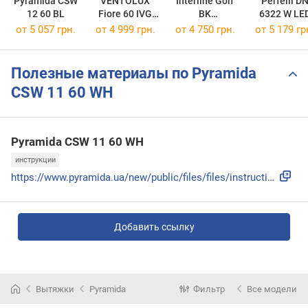
Pyramida CSW
VENTOLUX
Interline Golf
Perfelli D
12 60 BL
Fiore 60 IVG
BK
6322 W LE
700 PB
A/60/PB/GL/T
от 5 057 грн.
от 4 999 грн.
от 4 750 грн.
от 5 179 гр
Полезные материалы по Pyramida
CSW 11 60 WH
Pyramida CSW 11 60 WH
инструкции
https://www.pyramida.ua/new/public/files/files/instructions...
Добавить ссылку
Вытяжки
Pyramida
Фильтр
Все модели