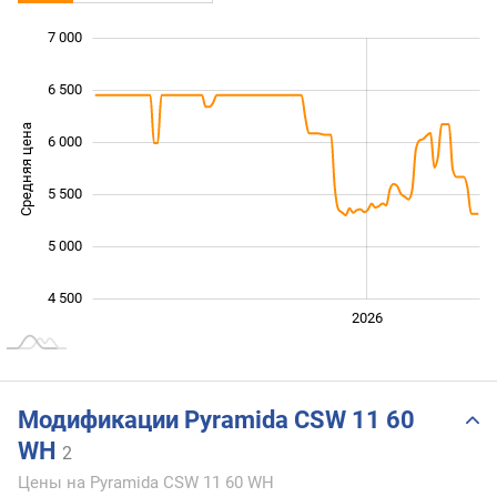
7 000
 500
 000
 500
6 500
Средняя цена
6 000
4 500
5 500
5 000
4 500
2024
2025
2028
2026
L
Модификации Pyramida CSW 11 60
WH
2
Цены на Pyramida CSW 11 60 WH