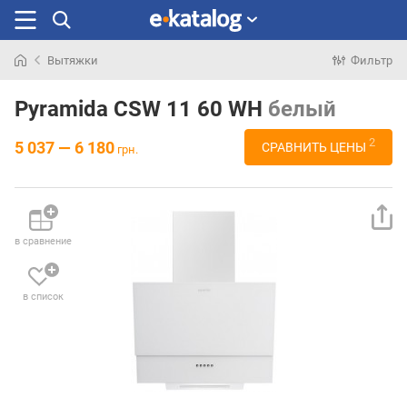
Вытяжки
Фильтр
Искали
раньше
Pyramida CSW 11 60 WH
белый
2
5 037 — 6 180
СРАВНИТЬ ЦЕНЫ
грн.
в сравнение
в список