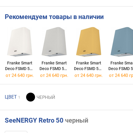
Рекомендуем товары в наличии
Franke Smart
Franke Smart
Franke Smart
Franke Sma
Deco FSMD 508
Deco FSMD 508
Deco FSMD 508
Deco FSMD 
WH
GY
YL
BL
от 24 640 грн.
от 24 640 грн.
от 24 640 грн.
от 24 640 гр
ЦВЕТ
1
SeeNERGY Retro 50
черный