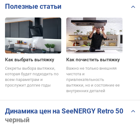
Полезные статьи
Как выбрать вытяжку
Как почистить вытяжку
Секреты выбора вытяжки,
Важно не только внешняя
которая будет подходить по
чистота и
всем параметрам и
привлекательность
прослужит долгие годы
вытяжки, но и состояние ее
внутренних деталей
Динамика цен на SeeNERGY Retro 50
черный