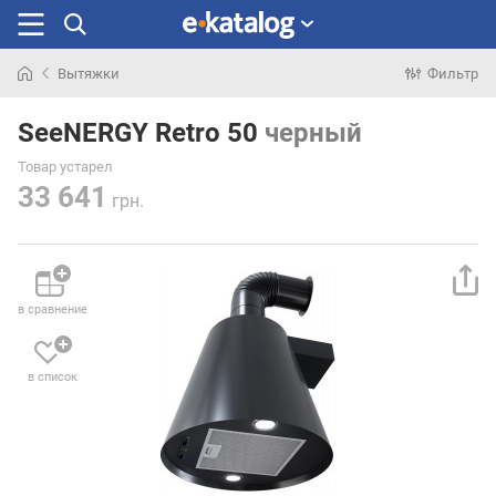
Вытяжки
Фильтр
Искали
раньше
SeeNERGY Retro 50
черный
Товар устарел
33 641
грн.
в сравнение
в список