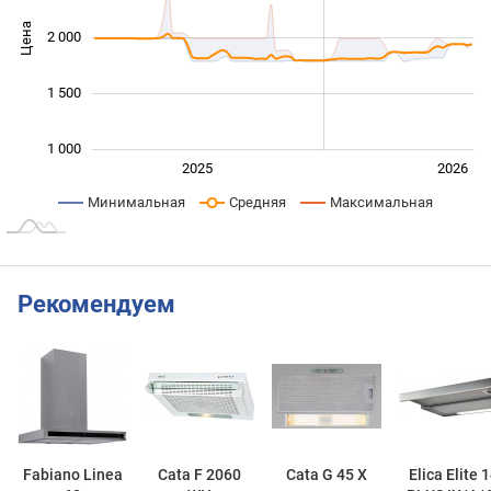
Цена
2 000
1 400
1 500
1 000
2027
2025
2026
L
Минимальная
Средняя
Максимальная
Рекомендуем
Fabiano Linea
Cata F 2060
Cata G 45 X
Elica Elite 