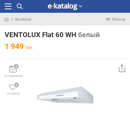
Вытяжки
Фильтр
Искали
раньше
VENTOLUX Flat 60 WH
белый
1 949
грн.
в сравнение
в список