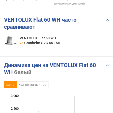
внутренних деталей
VENTOLUX Flat 60 WH часто
сравнивают
VENTOLUX Flat 60 WH
vs
Grunhelm GVG 651 MI
Динамика цен на VENTOLUX Flat 60
WH
белый
Цена
Кол-во магазинов
 200
 400
 500
500
0
3 000
2 500