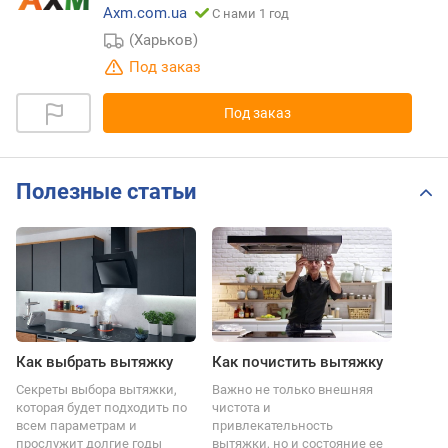
Axm.com.ua
С нами 1 год
(Харьков)
Под заказ
Под заказ
Полезные статьи
Как выбрать вытяжку
Как почистить вытяжку
Секреты выбора вытяжки,
Важно не только внешняя
которая будет подходить по
чистота и
всем параметрам и
привлекательность
прослужит долгие годы
вытяжки, но и состояние ее