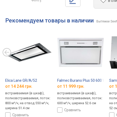
Фото
в сп
3
Рекомендуем товары в наличии
Вытяжки See
Elica Lane GR/A/52
Falmec Burano Plus 50 600 WH
Sam
от 14 244 грн.
от 11 999 грн.
от 1
встраиваемая (в шкаф),
встраиваемая (в шкаф),
встр
полновстраиваемая, поток:
полновстраиваемая, поток:
полн
800 м³/ч, на отвод 550 м³/ч,
600 м³/ч, ширина 52.6 см
на о
ширина 51.4 см
52 с
сравнить
сравнить