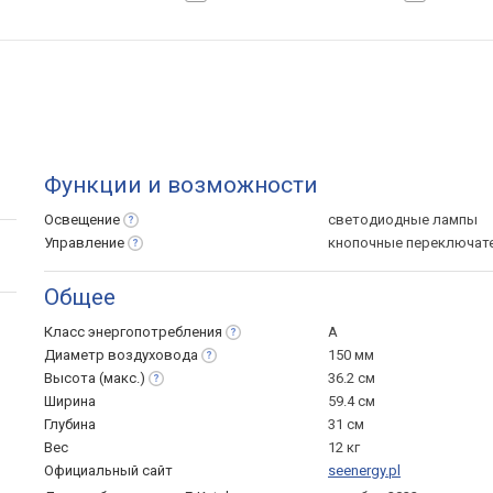
Функции и возможности
Освещение
светодиодные лампы
Управление
кнопочные переключат
Общее
Класс
энергопотребления
A
Диаметр
воздуховода
150 мм
Высота
(макс.)
36.2 см
Ширина
59.4 см
Глубина
31 см
Вес
12 кг
Официальный сайт
seenergy.pl