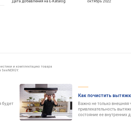
Дата добавления на E-Katalog
октябрь 2022
ристики и комплектацию товара
и SeeNERGY.
Как почистить вытяжк
я будет
Важно не только внешняя 
привлекательность вытяжк
состояние ее внутренних 