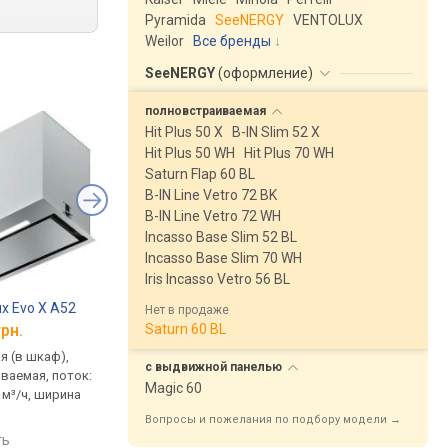
Pyramida
SeeNERGY
VENTOLUX
Weilor
Все бренды
SeeNERGY
(
оформление
)
полновстраиваемая
Hit Plus 50 X
B-IN Slim 52 X
Hit Plus 50 WH
Hit Plus 70 WH
Saturn Flap 60 BL
B-IN Line Vetro 72 BK
B-IN Line Vetro 72 WH
Incasso Base Slim 52 BL
Incasso Base Slim 70 WH
Iris Incasso Vetro 56 BL
ux Evo X A52
MAAN Tetyda 60
Franke FBI FLUSH 54
Нет в продаже
Saturn 60 BL
грн.
от 16 670 грн.
от 16 560 грн.
я (в шкаф),
встраиваемая (в шкаф),
встраиваемая (в шка
с выдвижной
панелью
ваемая, поток:
полновстраиваемая, поток:
полновстраиваемая,
Magic 60
 м³/ч, ширина
на отвод 555 м³/ч, ширина
на отвод 600 м³/ч, ш
59.6 см
53 см
Вопросы и пожелания по подбору модели →
ть
сравнить
сравнить