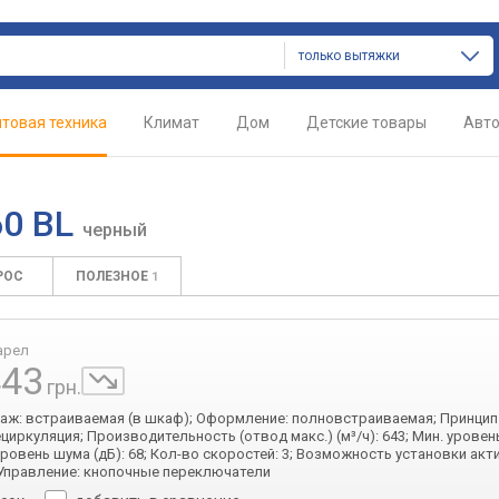
только вытяжки
товая техника
Климат
Дом
Детские товары
Авт
60 BL
черный
РОС
ПОЛЕЗНОЕ
1
арел
443
грн.
таж: встраиваемая (в шкаф); Оформление: полновстраиваемая; Принцип
ециркуляция; Производительность (отвод макс.) (м³/ч): 643; Мин. уровен
 уровень шума (дБ): 68; Кол-во скоростей: 3; Возможность установки акт
Управление: кнопочные переключатели