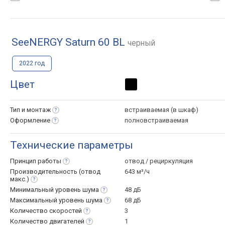
SeeNERGY Saturn 60 BL
черный
2022 год
Цвет
Тип и
монтаж
встраиваемая (в шкаф)
Оформление
полновстраиваемая
Технические параметры
Принцип
работы
отвод / рециркуляция
Производительность (отвод
643 м³/ч
макс.)
Минимальный уровень
шума
48 дБ
Максимальный уровень
шума
68 дБ
Количество
скоростей
3
Количество
двигателей
1