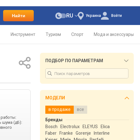
RU
Найти
Украина
Войти
о
Инструмент
Туризм
Спорт
Мода и аксессуары
ПОДБОР ПО ПАРАМЕТРАМ
МОДЕЛИ
в продаже
все
 работы:
Бренды
ь шума (дБ):
Bosch
Electrolux
ELEYUS
Elica
ивного
Faber
Franke
Gorenje
Interline
Kaiser
Miele
Minola
Perfelli