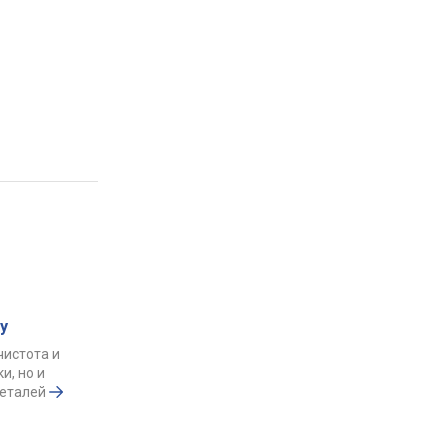
у
чистота и
и, но и
деталей