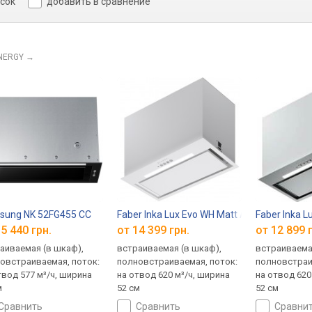
исок
добавить в сравнение
NERGY
→
sung NK 52FG455 CC
Faber Inka Lux Evo WH Matt A52
Faber Inka L
5 440 грн.
от 14 399 грн.
от 12 899 
аиваемая (в шкаф),
встраиваемая (в шкаф),
встраиваема
овстраиваемая, поток:
полновстраиваемая, поток:
полновстраи
твод 577 м³/ч, ширина
на отвод 620 м³/ч, ширина
на отвод 620
м
52 см
52 см
сравнить
сравнить
сравни