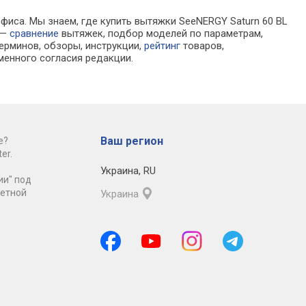
фиса. Мы знаем, где купить вытяжки SeeNERGY Saturn 60 BL
 —
сравнение
вытяжек, подбор моделей по параметрам,
ерминов, обзоры, инструкции,
рейтинг
товаров,
менного согласия редакции.
Ваш регион
е?
er.
Украина
,
RU
ии" под
ретной
Украина