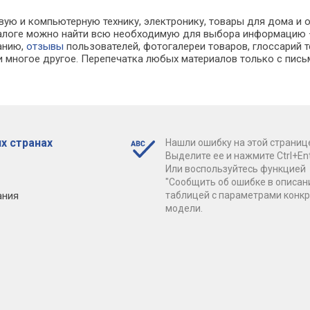
вую и компьютерную технику, электронику, товары для дома и о
каталоге можно найти всю необходимую для выбора информацию
ванию,
отзывы
пользователей, фотогалереи товаров, глоссарий т
 многое другое. Перепечатка любых материалов только с пись
х странах
Нашли ошибку на этой страниц
Выделите ее и нажмите Ctrl+Ent
Или воспользуйтесь функцией
"Сообщить об ошибке в описан
ания
таблицей с параметрами конк
модели.