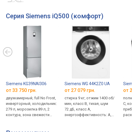
Серия Siemens iQ500 (комфорт)
Siemens KG39NAI306
Siemens WG 44K2Z0 UA
Siem
от 33 750 грн.
от 27 079 грн.
от 2
двухкамерный, full No Frost,
стирка 9 кг, отжим 1400 об/
полн
инверторный, холодильник:
мин, класс B, тихая, шум
C, к
279 л, морозилка 89 л, 2
72 дБ, класс A,
приб
контура, зона свежести
энергоэффективность: A,
расхо
(нулевая камера), зона
низкий расход воды,
инве
влажности, полка для
14 программ, без сушилки,
чере
бутылок,
стирка паром, Wi-Fi
44.8