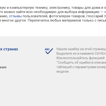
вую и компьютерную технику, электронику, товары для дома и 
алоге можно найти всю необходимую для выбора информацию —
ванию,
отзывы
пользователей, фотогалереи товаров, глоссарий т
 многое другое. Перепечатка любых материалов только с пись
х странах
Нашли ошибку на этой страниц
Выделите ее и нажмите Ctrl+Ent
Или воспользуйтесь функцией
"Сообщить об ошибке в описан
ания
таблицей с параметрами конк
модели.