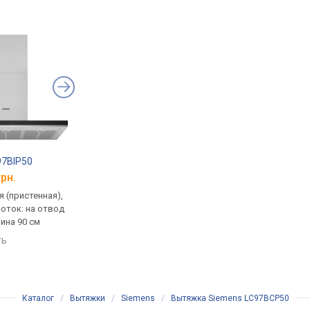
97BIP50
VDB T-Stripe 60 H2H
GLOBALO Lonatio 90
грн.
от 30 348 грн.
от 27 202 грн.
 (пристенная),
традиционная (пристенная),
традиционная (прист
поток: на отвод
Т-образная, поток: 680 м³/ч,
Т-образная, поток: н
рина 90 см
ширина 60 см,
453 м³/ч, ширина 90 
автоматическое управление
ть
сравнить
сравнить
Каталог
/
Вытяжки
/
Siemens
/
Вытяжка Siemens LC97BCP50