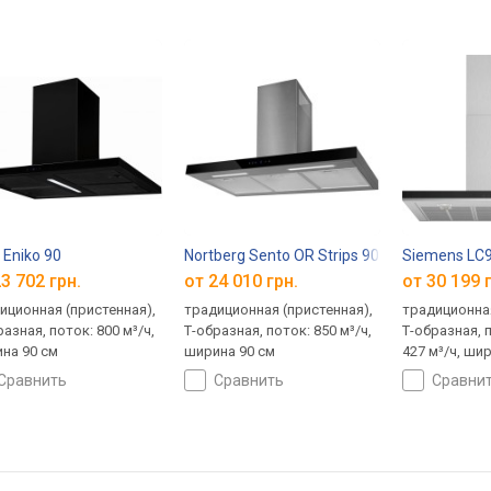
 Eniko 90
Nortberg Sento OR Strips 90
Siemens LC
3 702 грн.
от 24 010 грн.
от 30 199 
иционная (пристенная),
традиционная (пристенная),
традиционная
разная, поток: 800 м³/ч,
Т-образная, поток: 850 м³/ч,
Т-образная, 
на 90 см
ширина 90 см
427 м³/ч, ши
сравнить
сравнить
сравни