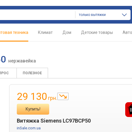
только вытяжки
товая техника
Климат
Дом
Детские товары
Авт
50
нержавейка
ПРОС
ПОЛЕЗНОЕ
29 130
грн.
Купить!
Витяжка Siemens LC97BCP50
inSale.com.ua