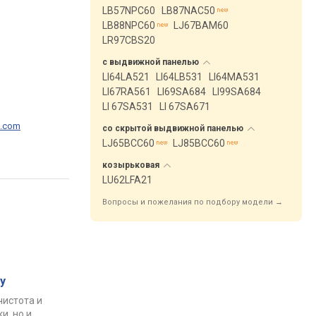
LB57NPC60
LB87NAC50
LB88NPC60
LJ67BAM60
LR97CBS20
с выдвижной
панелью
LI64LA521
LI64LB531
LI64MA531
LI67RA561
LI69SA684
LI99SA684
LI 67SA531
LI 67SA671
p.com
со скрытой выдвижной
панелью
LJ65BCC60
LJ85BCC60
козырьковая
LU62LFA21
Вопросы и пожелания по подбору модели →
у
чистота и
и, но и