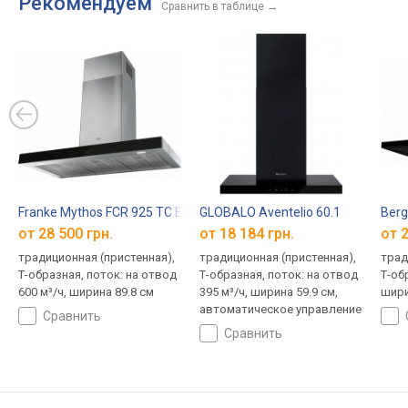
Рекомендуем
Сравнить в таблице
→
энергопотребление E, шум
39 дБ, 203x60x66 см
Franke Mythos FCR 925 TC BK/XS NG
GLOBALO Aventelio 60.1
Berg
от 28 500 грн.
от 18 184 грн.
от 2
традиционная (пристенная),
традиционная (пристенная),
трад
Т-образная, поток: на отвод
Т-образная, поток: на отвод
Т-об
600 м³/ч, ширина 89.8 см
395 м³/ч, ширина 59.9 см,
шири
автоматическое управление
сравнить
сравнить