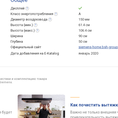
Общее
Дисплей
Класс
энергопотребления
A
Диаметр
воздуховода
150 мм
Высота
(мин.)
61.4 см
Высота
(макс.)
106.4 см
Ширина
90 см
Глубина
50 см
Официальный сайт
siemens-home.bsh-grou
Дата добавления на E-Katalog
январь 2020
ристики и комплектацию товара
Siemens.
Как почистить вытяжк
я будет
Важно не только внешняя 
привлекательность вытяжк