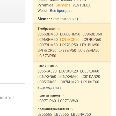
Pyramida
Siemens
VENTOLUX
Weilor
Все бренды
Siemens
(
оформление
)
Т-образная
LC66BBM50
LC66BHM50
LC96BBC60
LC96BHM50
LC97BCP50
LC97BDN60
LC97BHM50
LC97BIP50
LF91BUV50
LF97BCP50
LF98BIP50
LC 67BHM50
LC 67BIP50
наклонная
LC65KA670
LC65KDK20
LC65KDK60
LC67KFN60
LC67KHM60
LC81KAN20
LC85KDK60
LC87KHM20
LC91KLT60
Еще модели
↓
прямая
панель
3x1.5 Вт /
LC97FLP60
LC97FVW60
полновстраиваемая
LB55565
LB75565
LB56NAC50