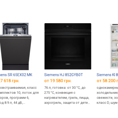
ens SR 65EX02 MK
Siemens HJ 852GYB0T
Siemens KI
7 618 грн.
от 19 580 грн.
от 58 200 
овстраиваемая, класс
76 л, готовка: от 30 °C, до
однокамерны
омплектов 10, лоток для
275 °C, конвекция с
холодильник 
оров, программ 6,
нагревателем, гриль, пицца,
свежести, з
д 8.9 л, 44 дБ,
аэрогриль, защита от детей,
класс D, шум 
ртор, луч, управление
дверца 2 стекла,
1775х560х55
з Интернет, ширина:
телескопические
 см
направляющие