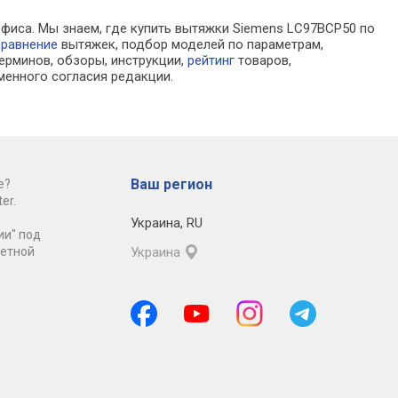
офиса. Мы знаем, где купить вытяжки Siemens LC97BCP50 по
сравнение
вытяжек, подбор моделей по параметрам,
ерминов, обзоры, инструкции,
рейтинг
товаров,
менного согласия редакции.
Ваш регион
е?
er.
Украина
,
RU
ии" под
ретной
Украина