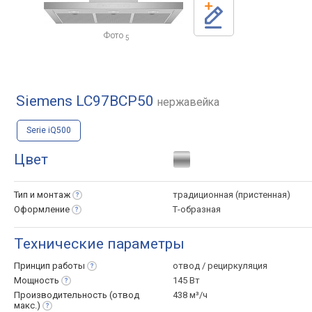
Фото
5
Siemens LC97BCP50
нержавейка
Serie iQ500
Цвет
Тип и
монтаж
традиционная (пристенная)
Оформление
Т-образная
Технические параметры
Принцип
работы
отвод / рециркуляция
Мощность
145 Вт
Производительность (отвод
438 м³/ч
макс.)