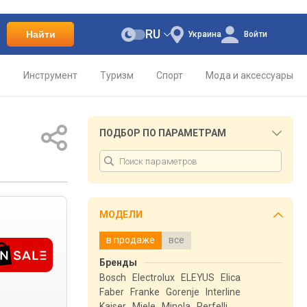
RU
Найти
Украина
Войти
о
Инструмент
Туризм
Спорт
Мода и аксессуары
ПОДБОР ПО ПАРАМЕТРАМ
МОДЕЛИ
в продаже
все
Бренды
Bosch
Electrolux
ELEYUS
Elica
Faber
Franke
Gorenje
Interline
Kaiser
Miele
Minola
Perfelli