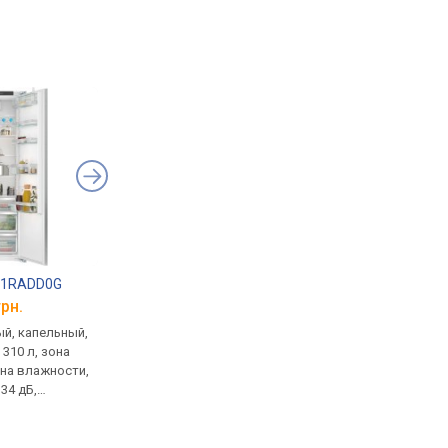
 81RADD0G
Siemens EE 611BPB5E
Siemens BF 525LMB
грн.
от 19 377 грн.
от 14 100 грн.
й, капельный,
электрическая,
20 л, 800 Вт, без грил
310 л, зона
стеклокерамика (Schott
автоприготовление,
она влажности,
Ceran), конфорки:
поворотный столик,
34 дБ,
индукционные, от 1.4 кВт, до
открывание боково
0 мм
2.2 кВт, режим мост,
(влево), кнопкой, р
индикатор тепла, защита от
встраивания:
детей
362x560x300 мм