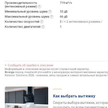
Производительность
719 м³/ч
(интенсивный
режим)
Минимальный уровень
шума
55 дБ
Максимальный уровень
шума
66 дБ
Количество
скоростей
3
/ + 2 интенсивных режима /
Количество
двигателей
1
Сообщить об ошибке в описании
Информация в описании модели носит справочный характер.
Всегда
перед покупкой уточняйте у менеджера интернет-магазина характе
Каталог Siemens 2026
- новинки, хиты продаж и самые актуальные модели 
Как выбрать вытяжку
Секреты выбора вытяжки, котора
подходить по всем параметрам и