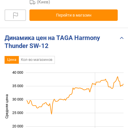
(Киев)
Перейти в магазин
Динамика цен на TAGA Harmony
Thunder SW-12
Цена
Кол-во магазинов
40 000
 000
 000
 000
35 000
Средняя цена
30 000
15 000
25 000
20 000