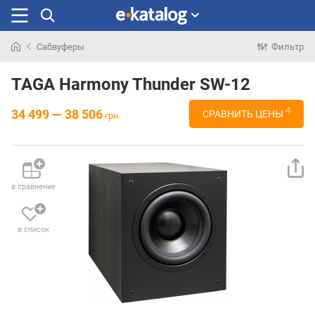
Сабвуферы
Фильтр
Искали
раньше
TAGA Harmony Thunder SW-12
4
34 499 — 38 506
СРАВНИТЬ ЦЕНЫ
грн.
в сравнение
в список