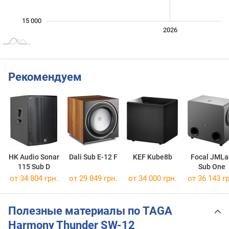
15 000
2024
2025
2028
2026
L
Рекомендуем
HK Audio Sonar
Dali Sub E-12 F
KEF Kube8b
Focal JMLa
115 Sub D
Sub One
от 34 804 грн.
от 29 849 грн.
от 34 000 грн.
от 36 143 гр
Полезные материалы по TAGA
Harmony Thunder SW-12