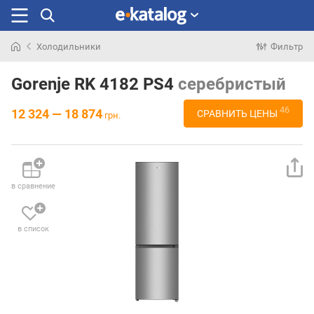
Холодильники
Фильтр
Искали
раньше
Gorenje RK 4182 PS4
серебристый
46
12 324 — 18 874
СРАВНИТЬ ЦЕНЫ
грн.
в сравнение
в список