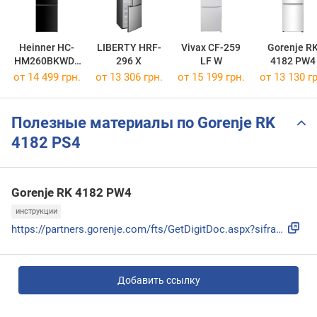
Heinner HC-
LIBERTY HRF-
Vivax CF-259
Gorenje R
HM260BKWDE
296 X
LF W
4182 PW4
++
от 14 499 грн.
от 13 306 грн.
от 15 199 грн.
от 13 130 гр
Полезные материалы по Gorenje RK
4182 PS4
Gorenje RK 4182 PW4
инструкции
https://partners.gorenje.com/fts/GetDigitDoc.aspx?sifra=200...
Добавить ссылку