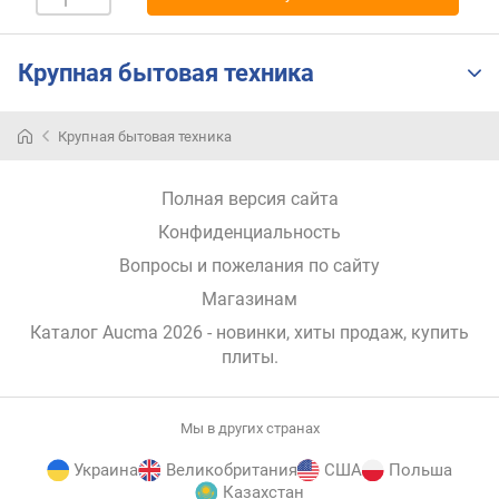
н
о
с
Крупная бытовая техника
т
и
Крупная бытовая техника
о
т
Полная версия сайта
д
е
Конфиденциальность
ш
Вопросы и пожелания по сайту
е
в
Магазинам
ы
Каталог Aucma 2026
- новинки, хиты продаж,
купить
х
плиты
.
к
д
о
Мы в других странах
р
о
Украина
Великобритания
США
Польша
г
Казахстан