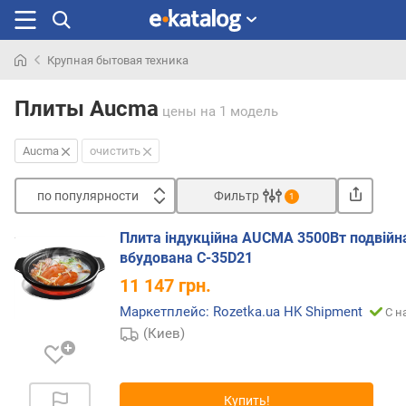
Крупная бытовая техника
Искали
раньше
Плиты Aucma
цены
на 1 модель
Aucma
очистить
по популярности
Фильтр
1
Сортировать
Плита індукційна AUCMA 3500Вт подвійн
п
вбудована C-35D21
о
11 147
грн.
п
о
Маркетплейс: Rozetka.ua HK Shipment
С н
п
(Киев)
у
л
я
Купить!
р