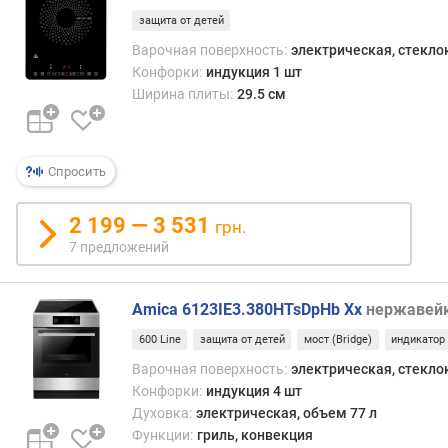
и
защита от детей
(
л
Варочная поверхность:
электрическая, стекл
)
Конфорки:
индукция 1 шт
Ширина плиты:
29.5 см
м
и
н
Спросить
и
м
а
2 199 — 3 531
грн.
л
7 предложений
ь
н
а
Amica 6123IE3.380HTsDpHb Xx
нержавей
я
600 Line
защита от детей
мост (Bridge)
индикатор
т
е
Варочная поверхность:
электрическая, стекл
м
Конфорки:
индукция 4 шт
п
Духовка:
электрическая, объем 77 л
е
Функции:
гриль, конвекция