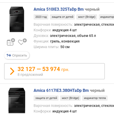
(
Amica 510IE3.325TaDp Bm
черный
ш
т
2023 год
защита от детей
мост (Bridge)
индикатор
)
Варочная поверхность:
электрическая, стекл
Конфорки:
индукция 4 шт
к
Духовка:
электрическая, объем 65 л
о
Функции:
гриль, конвекция
л
Ширина плиты:
50 см
-
в
Спросить
о
с
32 127 — 53 974
т
грн.
е
8 предложений
к
о
Amica 6117IE3.380HTaDp Bm
черный
л
д
защита от детей
мост (Bridge)
индикатор тепла
в
Варочная поверхность:
электрическая, стекл
е
Конфорки:
индукция 4 шт
р