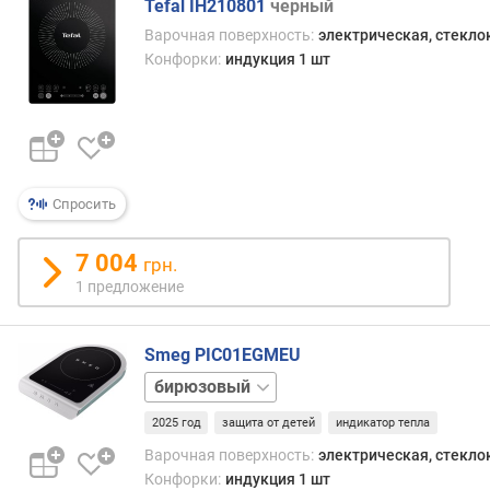
Tefal IH210801
черный
я
Варочная поверхность:
электрическая, стекл
т
Конфорки:
индукция 1 шт
е
м
п
е
р
а
т
Спросить
у
р
7 004
грн.
а
1 предложение
(
°
C
Smeg PIC01EGMEU
)
белый
черный
к
2025 год
защита от детей
индикатор тепла
о
л
Варочная поверхность:
электрическая, стекл
-
Конфорки:
индукция 1 шт