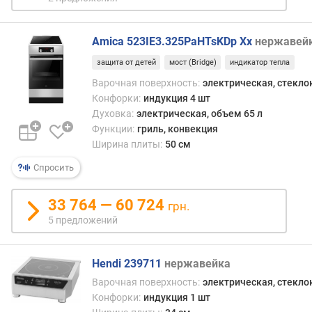
н
о
с
Amica 523IE3.325PaHTsKDp Xx
нержавей
т
ь
защита от детей
мост (Bridge)
индикатор тепла
м
Варочная поверхность:
электрическая, стекл
а
Конфорки:
индукция 4 шт
л
Духовка:
электрическая, объем 65 л
е
Функции:
гриль, конвекция
н
Ширина плиты:
50 см
ь
к
Спросить
о
й
33 764 — 60 724
грн.
к
5 предложений
о
н
ф
Hendi 239711
нержавейка
о
р
Варочная поверхность:
электрическая, стекл
к
Конфорки:
индукция 1 шт
и