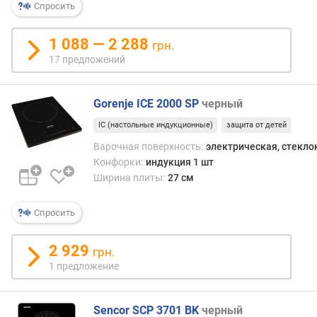
Спросить
д
л
о
1 088 — 2 288
грн.
ж
17 предложений
е
н
и
Gorenje ICE 2000 SP
черный
й
IC (настольные индукционные)
защита от детей
Варочная поверхность:
электрическая, стекл
о
Конфорки:
индукция 1 шт
б
Ширина плиты:
27 см
ъ
е
Спросить
м
д
2 929
у
грн.
х
1 предложение
о
в
к
Sencor SCP 3701 BK
черный