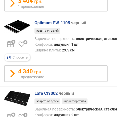
3 404
грн.
к
1 предложение
о
н
ф
Optimum PW-1105
черный
о
р
защита от детей
к
Варочная поверхность:
электрическая, стекл
и
Конфорки:
индукция 1 шт
(
Ширина плиты:
29.5 см
к
В
Спросить
т
)
4 340
грн.
1 предложение
к
л
а
Lafe CIY002
черный
с
с
защита от детей
индикатор тепла
э
Варочная поверхность:
электрическая, стекл
н
Конфорки:
индукция 2 шт