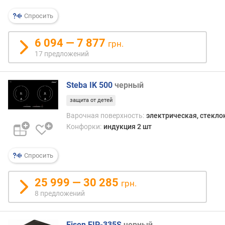
Спросить
п
о
о
6 094 — 7 877
грн.
т
17 предложений
з
ы
в
Steba IK 500
черный
а
м
защита от детей
Варочная поверхность:
электрическая, стекл
п
Конфорки:
индукция 2 шт
о
д
а
Спросить
т
е
25 999 — 30 285
грн.
д
8 предложений
о
б
а
Eisen EIP-335S
черный