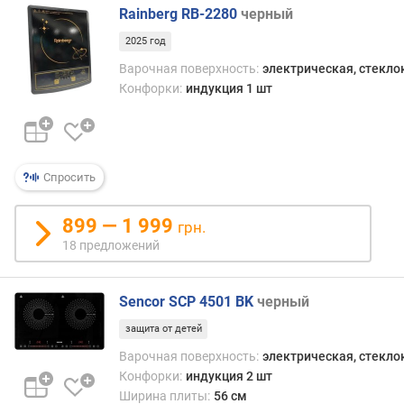
о
Rainberg RB-2280
черный
том,
г
что
и
2025 год
можн
м
Варочная поверхность:
электрическая, стекл
сразу
Конфорки:
индукция 1 шт
выст
о
треб
т
мощн
д
нагре
о
нажа
р
Спросить
на
о
опре
г
облас
899 — 1 999
и
грн.
шкал
х
18 предложений
к
д
Sencor SCP 4501 BK
черный
е
ш
защита от детей
е
Варочная поверхность:
электрическая, стекл
в
Конфорки:
индукция 2 шт
ы
Ширина плиты:
56 см
м