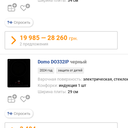
Ширина плиты:
34 см
(
к
В
Спросить
т
)
19 985 — 28 260
грн.
м
2 предложения
о
щ
н
Domo DO332IP
черный
о
с
2024 год
защита от детей
т
Варочная поверхность:
электрическая, стекл
ь
Конфорки:
индукция 1 шт
б
Ширина плиты:
29 см
о
л
ь
ш
Спросить
о
й