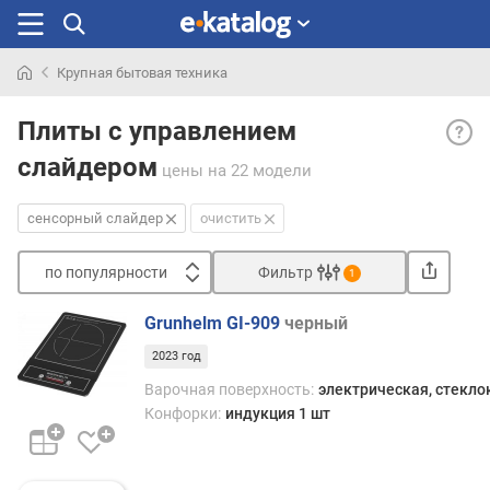
Крупная бытовая техника
Искали
Сенс
раньше
Плиты с управлением
слай
слайдером
— ра
цены
на 22 модели
сенс
управ
сенсорный слайдер
очистить
пред
чувс
по популярности
Фильтр
1
доро
Сортировать
Для
Grunhelm GI-909
черный
регул
п
инте
2023 год
о
нагре
п
Варочная поверхность:
электрическая, стекл
конф
о
Конфорки:
индукция 1 шт
или
п
быст
у
досту
л