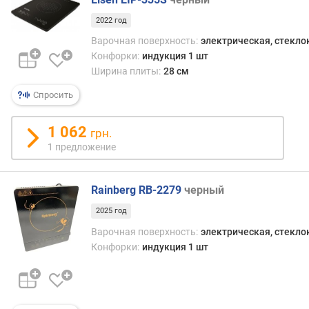
в
л
2022 год
е
Варочная поверхность:
электрическая, стекл
н
Конфорки:
индукция 1 шт
и
Ширина плиты:
28 см
я
Спросить
п
о
1 062
к
грн.
о
1 предложение
л
и
Rainberg RB-2279
черный
ч
е
2025 год
с
Варочная поверхность:
электрическая, стекл
т
Конфорки:
индукция 1 шт
в
у
п
р
е