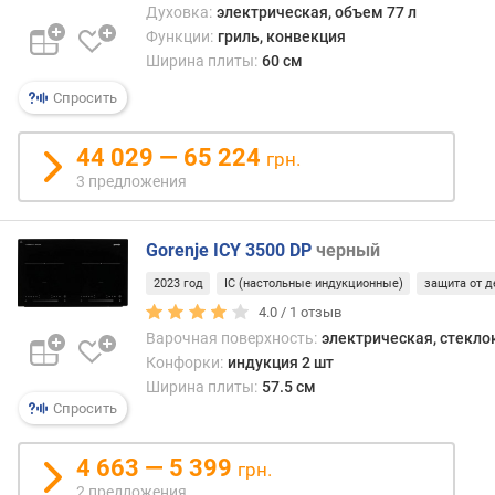
ц
Духовка:
электрическая, объем 77 л
ы
Функции:
гриль, конвекция
Ширина плиты:
60 см
к
Спросить
о
л
-
44 029 — 65 224
грн.
в
3 предложения
о
к
о
Gorenje ICY 3500 DP
черный
н
2023 год
IC (настольные индукционные)
защита от д
ф
4.0 /
1
отзыв
о
р
Варочная поверхность:
электрическая, стекл
о
Конфорки:
индукция 2 шт
к
Ширина плиты:
57.5 см
Спросить
м
о
4 663 — 5 399
грн.
щ
2 предложения