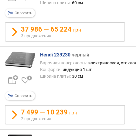
р
Ширина плиты:
60 см
а
т
Спросить
у
р
37 986 — 65 224
грн.
а
3 предложения
(
°
C
Hendi 239230
черный
)
Варочная поверхность:
электрическая, стекл
Конфорки:
индукция 1 шт
м
Ширина плиты:
30 см
а
к
с
и
Спросить
м
а
7 499 — 10 239
грн.
л
2 предложения
ь
н
а