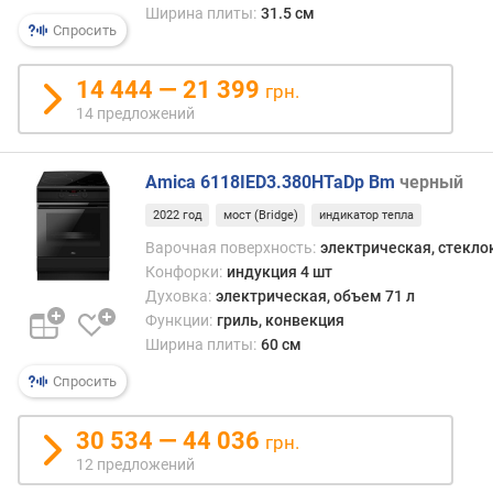
в
Ширина плиты:
31.5 см
о
Спросить
р
е
14 444 — 21 399
грн.
ж
14 предложений
и
м
о
Amica 6118IED3.380HTaDp Bm
черный
в
п
2022 год
мост (Bridge)
индикатор тепла
р
Варочная поверхность:
электрическая, стекл
и
Конфорки:
индукция 4 шт
г
Духовка:
электрическая, объем 71 л
о
Функции:
гриль, конвекция
т
Ширина плиты:
60 см
о
в
Спросить
л
е
30 534 — 44 036
грн.
н
12 предложений
и
я