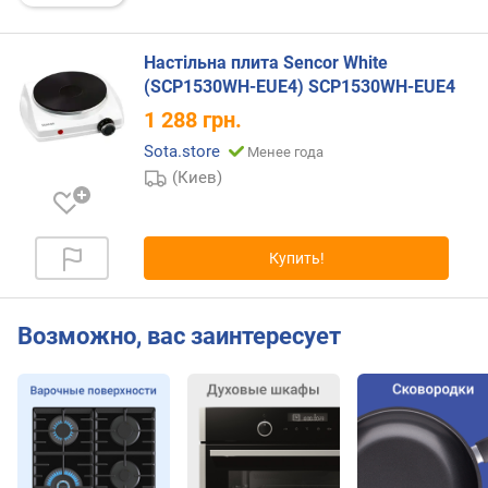
р
е
ж
Настільна плита Sencor White
и
(SCP1530WH-EUE4) SCP1530WH-EUE4
м
1 288
грн.
о
Sota.store
Менее года
в
п
(Киев)
р
и
г
Купить!
о
т
о
Возможно, вас заинтересует
в
л
е
н
и
я
(