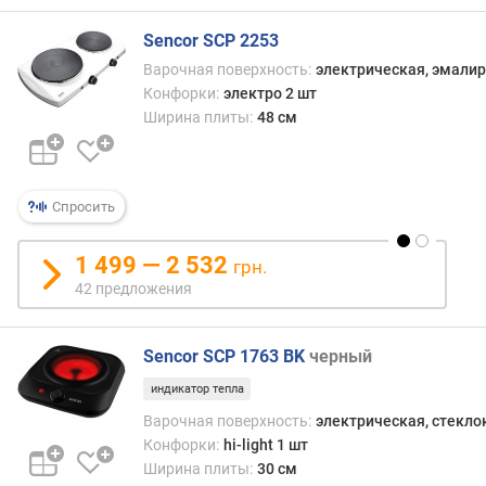
л
Sencor SCP 2253
)
Варочная поверхность:
электрическая, эмали
м
Конфорки:
электро 2 шт
и
Ширина плиты:
48 см
н
и
м
а
Спросить
л
ь
1 499 — 2 532
грн.
н
42 предложения
а
я
т
Sencor SCP 1763 BK
черный
е
м
индикатор тепла
п
Варочная поверхность:
электрическая, стекл
е
Конфорки:
hi-light 1 шт
р
Ширина плиты:
30 см
а