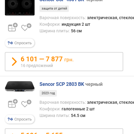
п
о
защита от детей
о
Варочная поверхность:
электрическая, стекл
т
Конфорки:
индукция 2 шт
з
Ширина плиты:
56 см
ы
в
Спросить
а
м
6 101 — 7 877
грн.
п
16 предложений
о
д
а
Sencor SCP 2803 BK
черный
т
е
2023 год
д
Варочная поверхность:
электрическая, стекл
о
Конфорки:
галогенные 2 шт
б
Ширина плиты:
54.5 см
а
Спросить
в
л