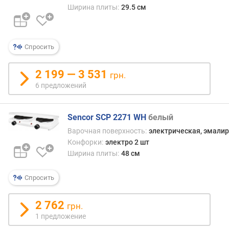
л
Ширина плиты:
29.5 см
о
ж
е
н
Спросить
и
й
2 199 — 3 531
грн.
6 предложений
о
б
Sencor SCP 2271 WH
белый
ъ
е
Варочная поверхность:
электрическая, эмали
м
Конфорки:
электро 2 шт
д
Ширина плиты:
48 см
у
х
Спросить
о
в
2 762
грн.
к
и
1 предложение
(