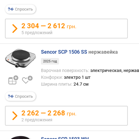
т
Спросить
у
р
а
2 304 — 2 612
грн.
(
5 предложений
°
C
)
Sencor SCP 1506 SS
нержавейка
м
2025 год
а
Варочная поверхность:
электрическая, нержа
к
Конфорки:
электро 1 шт
с
Ширина плиты:
24.7 см
и
м
Спросить
а
л
2 262 — 2 268
грн.
ь
2 предложения
н
а
я