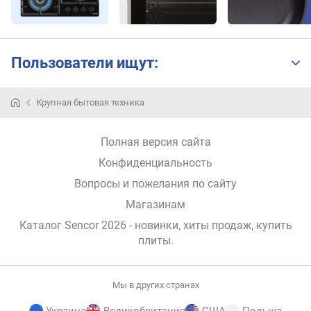
ш
т
)
Пользователи ищут:
к
о
л
Крупная бытовая техника
-
в
о
Полная версия сайта
с
Конфиденциальность
т
е
Вопросы и пожелания по сайту
к
Магазинам
о
л
Каталог Sencor 2026
- новинки, хиты продаж,
купить
д
плиты
.
в
е
р
Мы в других странах
ц
Украина
Великобритания
США
Польша