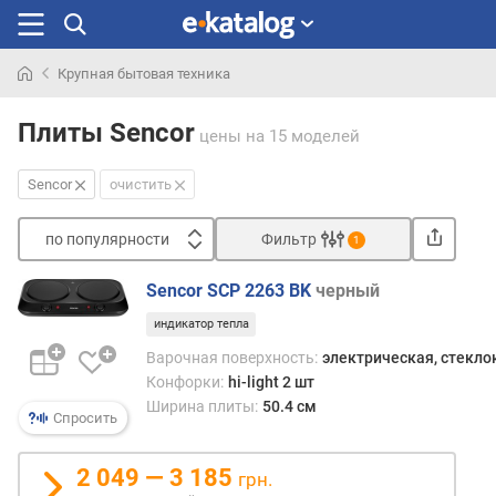
Крупная бытовая техника
Искали
раньше
Плиты Sencor
цены
на 15 моделей
Sencor
очистить
по популярности
Фильтр
1
Сортировать
Sencor SCP 2263 BK
черный
п
индикатор тепла
о
п
Варочная поверхность:
электрическая, стекл
о
Конфорки:
hi-light 2 шт
п
Ширина плиты:
50.4 см
Спросить
у
л
я
2 049 — 3 185
грн.
р