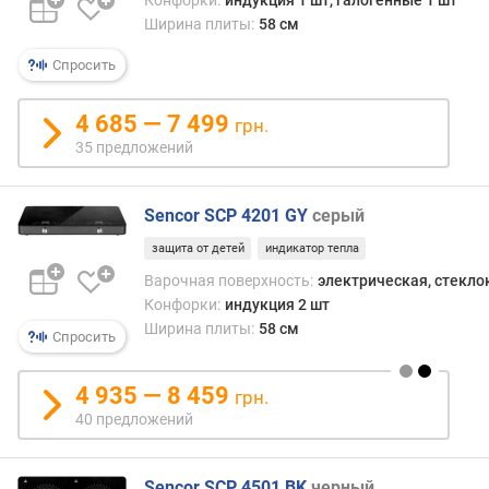
и
Ширина плиты:
58 см
м
Спросить
о
т
4 685 — 7 499
д
грн.
о
35 предложений
р
о
Sencor SCP 4201 GY
серый
г
и
защита от детей
индикатор тепла
х
Варочная поверхность:
электрическая, стекл
к
Конфорки:
индукция 2 шт
д
е
Ширина плиты:
58 см
Спросить
ш
е
4 935 — 8 459
грн.
в
40 предложений
ы
м
Sencor SCP 4501 BK
черный