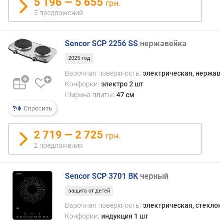
5 196 — 5 655
грн.
е
5 предложений
н
и
я
Sencor SCP 2256 SS
нержавейка
п
2025 год
о
Варочная поверхность:
электрическая, нержа
к
Конфорки:
электро 2 шт
о
Ширина плиты:
47 см
л
Спросить
и
ч
е
2 719 — 2 725
грн.
с
2 предложения
т
в
у
Sencor SCP 3701 BK
черный
п
р
защита от детей
е
Варочная поверхность:
электрическая, стекл
д
Конфорки:
индукция 1 шт