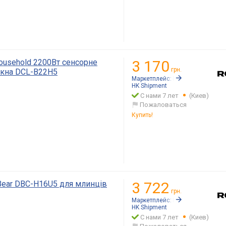
Household 2200Вт сенсорне
3 170
грн.
икна DCL-B22H5
Маркетплейс:
Rozetka.ua
HK Shipment
С нами 7 лет
(Киев)
Пожаловаться
Купить!
Bear DBC-H16U5 для млинців
3 722
грн.
Маркетплейс:
Rozetka.ua
HK Shipment
С нами 7 лет
(Киев)