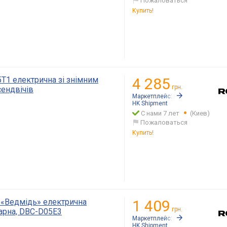
Пожаловаться
Купить!
T1 електрична зі знімним
4 285
грн.
ендвічів
Маркетплейс:
Rozetka.ua
HK Shipment
С нами 7 лет
(Киев)
Пожаловаться
Купить!
 «Ведмідь» електрична
1 409
грн.
гарна, DBC-D05E3
Маркетплейс:
Rozetka.ua
HK Shipment