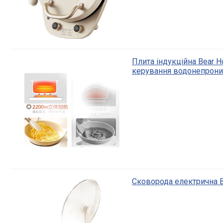
Плита індукційна Bear 
керування водонепрон
Сковорода електрична 