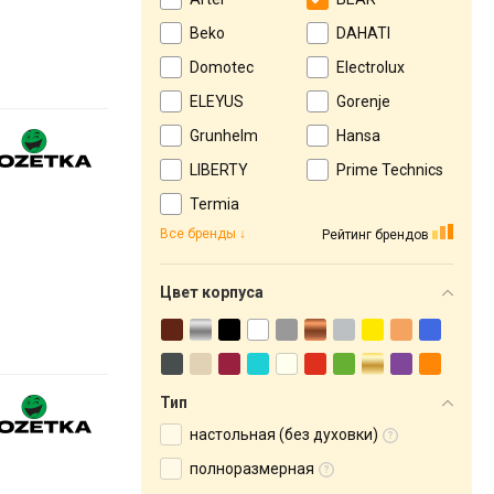
Beko
DAHATI
Domotec
Electrolux
ELEYUS
Gorenje
Grunhelm
Hansa
LIBERTY
Prime Technics
Termia
Все бренды
Рейтинг брендов
Цвет корпуса
Тип
настольная (без духовки)
полноразмерная