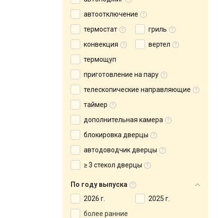
автоотключение
термостат
гриль
конвекция
вертел
термощуп
приготовление на пару
телескопические направляющие
таймер
дополнительная камера
блокировка дверцы
автодоводчик дверцы
≥ 3 стекол дверцы
По году выпуска
2026 г.
2025 г.
более ранние