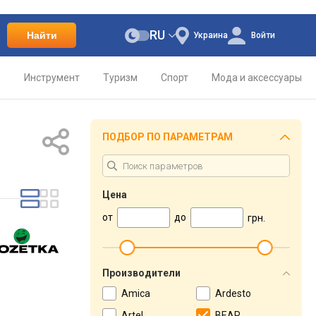
RU
Найти
Украина
Войти
о
Инструмент
Туризм
Спорт
Мода и аксессуары
ПОДБОР ПО ПАРАМЕТРАМ
Цена
от
до
грн.
Производители
Amica
Ardesto
Artel
BEAR