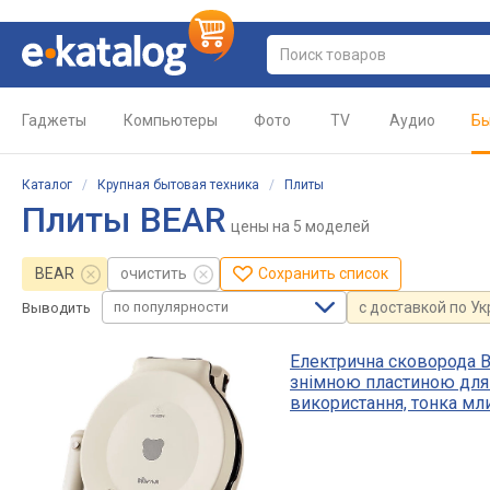
Гаджеты
Компьютеры
Фото
TV
Аудио
Бы
Каталог
/
Крупная бытовая техника
/
Плиты
Плиты BEAR
цены
на 5 моделей
BEAR
очистить
Сохранить список
по популярности
с доставкой по У
Выводить
Електрична сковорода B
знімною пластиною для
використання, тонка мл