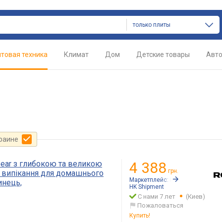
только плиты
товая техника
Климат
Дом
Детские товары
Авт
краине
ear з глибокою та великою
4 388
грн.
 випікання для домашнього
Маркетплейс:
Rozetka.ua
инець,
HK Shipment
С нами 7 лет
(Киев)
Пожаловаться
Купить!