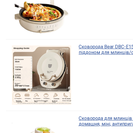
Сковорода Bear DBC-E15
піддоном для млинців/с
Сковорода для млинців
домашня, міні, антипри