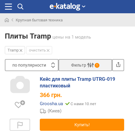
Крупная бытовая техника
Искали
раньше
Плиты Tramp
цены
на 1 модель
Tramp
очистить
по популярности
Фильтр
1
Сортировать
Кейс для плиты Tramp UTRG-019
п
пластиковый
о
366
грн.
п
о
Groosha.ua
С нами 10 лет
п
(Киев)
у
л
Купить!
я
р