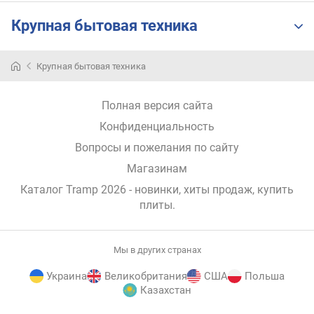
н
Крупная бытовая техника
о
с
т
Крупная бытовая техника
и
о
Полная версия сайта
т
Конфиденциальность
д
е
Вопросы и пожелания по сайту
ш
Магазинам
е
в
Каталог Tramp 2026
- новинки, хиты продаж,
купить
ы
плиты
.
х
к
д
Мы в других странах
о
р
Украина
Великобритания
США
Польша
Казахстан
о
г