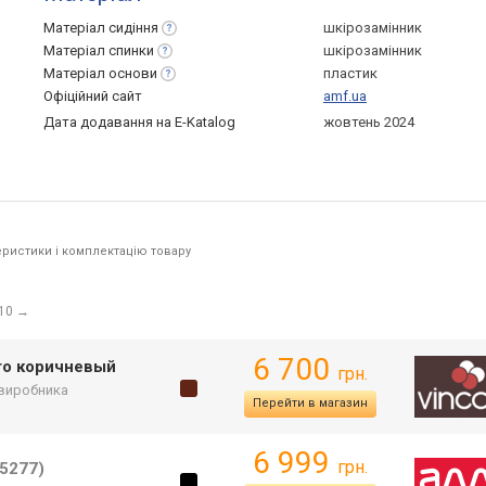
Матеріал
сидіння
шкірозамінник
Матеріал
спинки
шкірозамінник
Матеріал
основи
пластик
Офіційний сайт
amf.ua
Дата додавання на E-Katalog
жовтень 2024
ристики і комплектацію товару
 10
→
6 700
aro коричневый
грн.
 виробника
Перейти в магазин
6 999
грн.
5277)