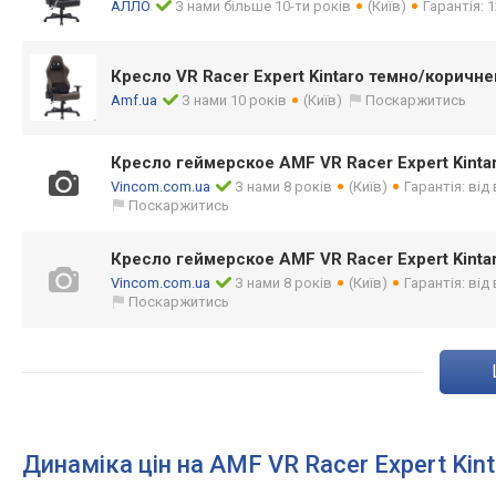
АЛЛО
З нами більше 10-ти років
(Київ)
Гарантія: 1
Кресло VR Racer Expert Kintaro темно/коричн
Amf.ua
З нами 10 років
(Київ)
Поскаржитись
Кресло геймерское AMF VR Racer Expert Kinta
Vincom.com.ua
З нами 8 років
(Київ)
Гарантія: від
Поскаржитись
Кресло геймерское AMF VR Racer Expert Kinta
Vincom.com.ua
З нами 8 років
(Київ)
Гарантія: від
Поскаржитись
Динаміка цін на AMF VR Racer Expert Kint