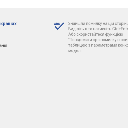
 країнах
Знайшли помилку на цій сторінц
Виділіть її та натисніть Ctrl+Ente
Або скористайтеся функцією
"Повідомити про помилку в опис
анія
таблицею з параметрами конк
моделі.