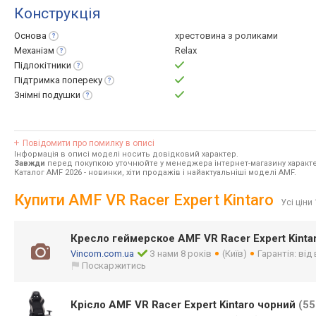
Конструкція
Основа
хрестовина з роликами
Механізм
Relax
Підлокітники
Підтримка
попереку
Знімні
подушки
Повідомити про помилку в описі
Інформація в описі моделі носить довідковий характер.
Завжди
перед покупкою уточнюйте у менеджера інтернет-магазину характе
Каталог AMF 2026
- новинки, хіти продажів і найактуальніші моделі AMF.
Купити AMF VR Racer Expert Kintaro
Усі ціни
Кресло геймерское AMF VR Racer Expert Kint
Vincom.com.ua
З нами 8 років
(Київ)
Гарантія: від
Поскаржитись
Крісло AMF VR Racer Expert Kintaro чорний
(55