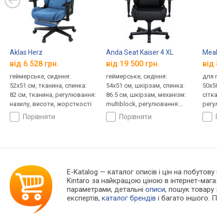
Aklas Herz
Anda Seat Kaiser 4 XL
Meal
від 6 528 грн.
від 19 500 грн.
від 
геймерське, сидіння:
геймерське, сидіння:
для 
52x51 см, тканина, спинка:
54x51 см, шкірзам, спинка:
50x5
82 см, тканина, регулювання:
86.5 см, шкірзам, механізм:
сітк
нахилу, висоти, жорсткості
multiblock, регулювання:
регу
нахилу, висоти, жорсткості
висо
порівняти
порівняти
E-Katalog
— каталог описів і цін на побутову
Kintaro за найкращою ціною в інтернет-маг
параметрами, детальні
описи
, пошук товару
експертів,
каталог брендів
і багато іншого. 