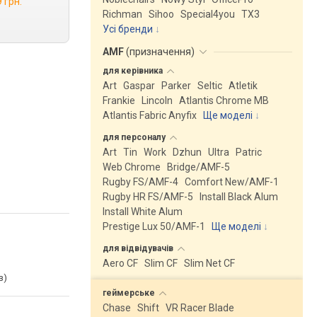
 грн.
Richman
Sihoo
Special4you
ТX3
Усі бренди
AMF
(
призначення
)
для
керівника
Art
Gaspar
Parker
Seltic
Atletik
Frankie
Lincoln
Atlantis Chrome MB
Atlantis Fabric Anyfix
Ще моделі
↓
для
персоналу
Art
Tin
Work
Dzhun
Ultra
Patric
Web Chrome
Bridge/AMF-5
Rugby FS/AMF-4
Comfort New/AMF-1
Rugby HR FS/AMF-5
Install Black Alum
Install White Alum
Prestige Lux 50/AMF-1
Ще моделі
↓
для
відвідувачів
Aero CF
Slim CF
Slim Net CF
з)
геймерське
Chase
Shift
VR Racer Blade