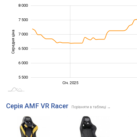
8 000
4 500
5 000
8 500
7 500
Середня ціна
7 000
5 500
6 500
6 000
5 500
Січ. 2027
Жовт.
Жовт.
Лип.
Квіт.
Квіт.
Січ. 2025
L
Серія AMF VR Racer
Порівняти в таблиці
→