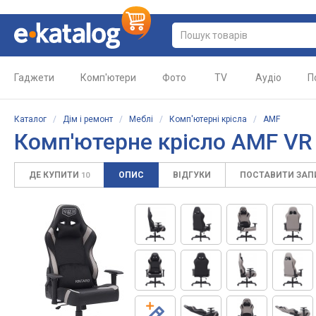
Гаджети
Комп'ютери
Фото
TV
Аудіо
П
Каталог
/
Дім і ремонт
/
Меблі
/
Комп'ютерні крісла
/
AMF
Комп'ютерне крісло
AMF VR 
ДЕ КУПИТИ
ОПИС
ВІДГУКИ
ПОСТАВИТИ ЗА
10