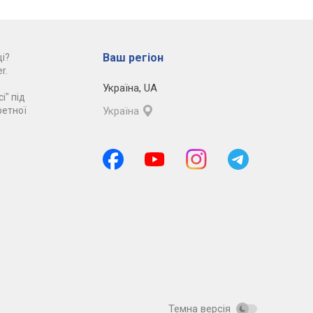
Ваш регіон
і?
r.
Україна
,
UA
і" під
ретної
Україна
Темна версія