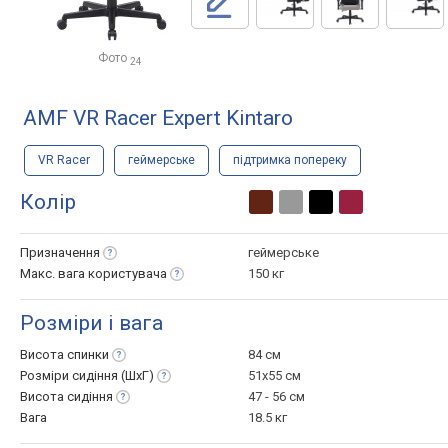
Фото
24
AMF VR Racer Expert Kintaro
VR Racer
геймерське
підтримка попереку
Колір
Призначення
геймерське
Макс. вага
користувача
150 кг
Розміри і вага
Висота
спинки
84 см
Розміри сидіння
(ШхГ)
51x55 см
Висота
сидіння
47 - 56 см
Вага
18.5 кг