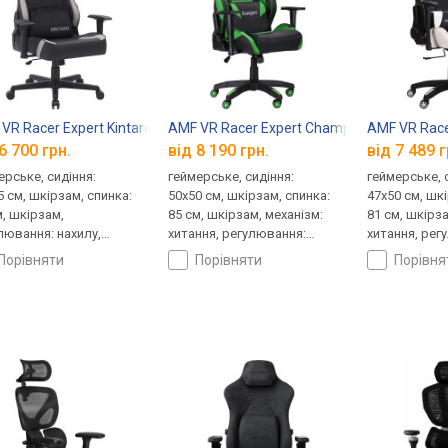
VR Racer Expert Kintaro
AMF VR Racer Expert Champion
AMF VR Race
6 700 грн.
від 8 190 грн.
від 7 489 г
ерське, сидіння:
геймерське, сидіння:
геймерське, 
5 см, шкірзам, спинка:
50x50 см, шкірзам, спинка:
47x50 см, шк
м, шкірзам,
85 см, шкірзам, механізм:
81 см, шкірза
лювання: нахилу,
хитання, регулювання:
хитання, рег
ти, жорсткості
нахилу, висоти, жорсткості
нахилу, висо
порівняти
порівняти
порівн