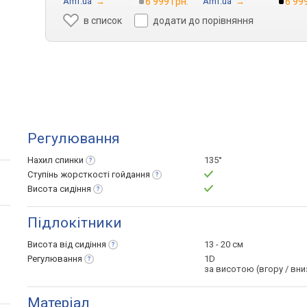
Amf.ua
→
6 999 грн.
Amf.ua
→
6 999
в список
додати до порівняння
Регулювання
Нахил
спинки
135°
Ступінь жорсткості
гойдання
Висота
сидіння
Підлокітники
Висота від
сидіння
13 - 20 см
Регулювання
1D
за висотою (вгору / вни
Матеріал