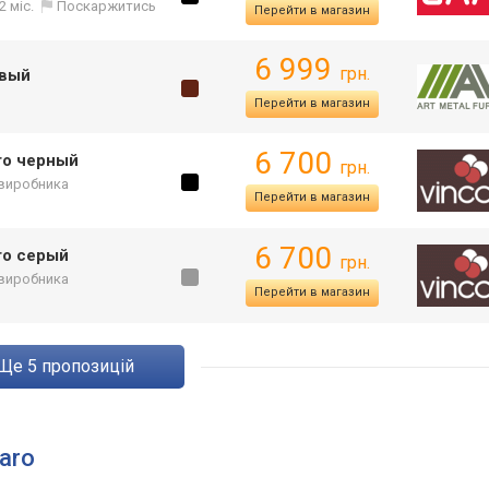
2 міс.
Поскаржитись
Перейти в магазин
6 999
грн.
евый
Перейти в магазин
6 700
ro черный
грн.
 виробника
Перейти в магазин
6 700
ro серый
грн.
 виробника
Перейти в магазин
ще
5
пропозицій
aro