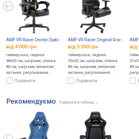
AMF VR Racer Dexter Djaks
AMF VR Racer Original Grand
AMF 
від 4 000 грн.
від 5 300 грн.
від 
геймерське, сидіння:
геймерське, сидіння:
гейм
48x53 см, шкірзам, спинка:
55x52 см, шкірзам, спинка:
51x5
80 см, шкірзам, механізм:
84 см, шкірзам, механізм:
84 с
хитання, регулювання:
хитання, регулювання:
регу
нахилу, висоти, жорсткості
нахилу, висоти, жорсткості
висо
порівняти
порівняти
Рекомендуємо
Порівняти в таблиці
→