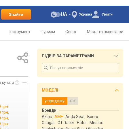
UA
Знайти
Україна
Увійти
Інструмент
Туризм
Спорт
Мода та аксесуари
ПІДБІР ЗА ПАРАМЕТРАМИ
к купити
МОДЕЛІ
у продажу
всі
 грн.
Бренди
 грн.
Aklas
AMF
Anda Seat
Bonro
 грн.
Cougar
GT Racer
Hator
Mealux
 грн.
Noblechairs
Nowy Styl
OfficePro