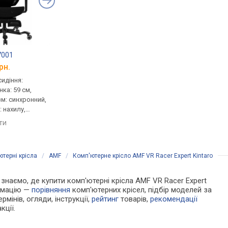
7001
Mealux D1 Air Fabric
GT Racer B-522-1
рн.
від 8 899 грн.
від 4 050 грн.
сидіння:
для персоналу, сидіння:
для персоналу, сидін
нка: 59 см,
53x52 см, тканина, спинка:
50x49 см, тканина, сп
зм: синхронний,
62 см, сітка, механізм:
58 см, сітка, механізм
 нахилу,
синхронний, регулювання:
синхронний, регулюв
сткості
нахилу, висоти, глибини,
висоти, глибини, жор
яти
порівняти
порівняти
жорсткості
терні крісла
/
AMF
/
Комп'ютерне крісло AMF VR Racer Expert Kintaro
и знаємо, де купити комп'ютерні крісла AMF VR Racer Expert
ормацію —
порівняння
комп'ютерних крісел, підбір моделей за
рмінів, огляди, інструкції,
рейтинг
товарів,
рекомендації
кції.