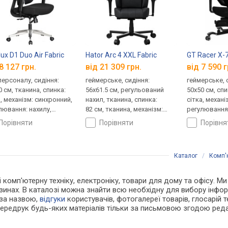
ux D1 Duo Air Fabric
Hator Arc 4 XXL Fabric
GT Racer X-
8 127 грн.
від 21 309 грн.
від 7 590 г
персоналу, сидіння:
геймерське, сидіння:
геймерське, 
0 см, тканина, спинка:
56x61.5 см, регульований
50x50 см, спи
а, механізм: синхронний,
нахил, тканина, спинка:
сітка, механі
лювання: нахилу,
82 см, тканина, механізм:
регулювання:
ти, глибини, жорсткості
синхронний, регулювання:
висоти, жор
порівняти
порівняти
порівн
нахилу, висоти, глибини,
жорсткості
Каталог
/
Комп'ю
 і комп'ютерну техніку, електроніку, товари для дому та офісу. М
азинах. В каталозі можна знайти всю необхідну для вибору інф
 за назвою,
відгуки
користувачів, фотогалереї товарів, глосарій те
Передрук будь-яких матеріалів тільки за письмовою згодою реда