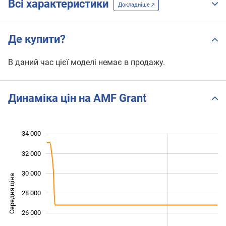
Всі характеристики
Докладніше
Де купити?
В даний час цієї моделі немає в продажу.
Динаміка цін на AMF Grant
34 000
 000
 000
 000
32 000
30 000
Середня ціна
28 000
22 000
26 000