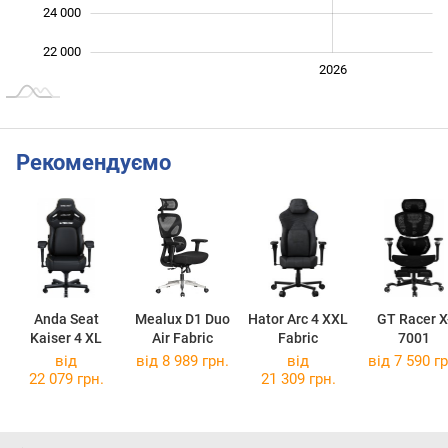
24 000
22 000
2024
2025
2028
2026
L
Рекомендуємо
Anda Seat
Mealux D1 Duo
Hator Arc 4 XXL
GT Racer X
Kaiser 4 XL
Air Fabric
Fabric
7001
від
від 8 989 грн.
від
від 7 590 гр
22 079 грн.
21 309 грн.