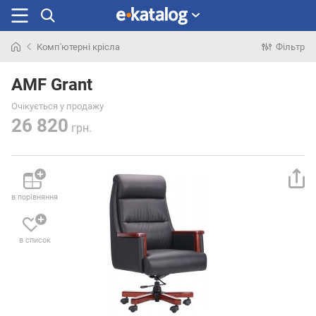
Комп'ютерні крісла
Фільтр
Шукали
раніше
AMF Grant
Очікується у продажу
26 820
грн.
в порівняння
в список