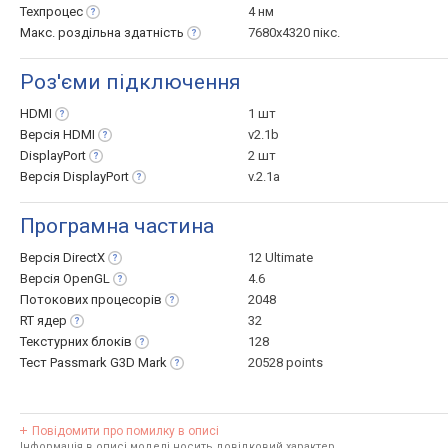
Техпроцес
4 нм
Макс. роздільна
здатність
7680x4320 пікс.
Роз'єми підключення
HDMI
1 шт
Версія
HDMI
v2.1b
DisplayPort
2 шт
Версія
DisplayPort
v.2.1a
Програмна частина
Версія
DirectX
12 Ultimate
Версія
OpenGL
4.6
Потокових
процесорів
2048
RT
ядер
32
Текстурних
блоків
128
Тест Passmark G3D
Mark
20528 points
Повідомити про помилку в описі
Інформація в описі моделі носить довідковий характер.