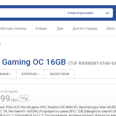
тільки відеокарти
обутова техніка
Клімат
Дім
Дитячі товари
Авто
s
F Gaming OC 16GB
(TUF-RX9060XT-O16G-G
ТАННЯ
КОРИСНЕ
АКСЕСУАРИ
3
2
я у продажу
999
грн.
я: PCIe v5.0 16x; Модель GPU: Radeon RX 9060 XT; Архітектура: Navi 44 (R
Б): 16; Тип пам’яті: GDDR6; Розрядність шини (біт): 128; Швидкість пам'яті (
I (шт): 1; DisplayPort (шт): 2; Охолодження: активне (кулер); Кількість в