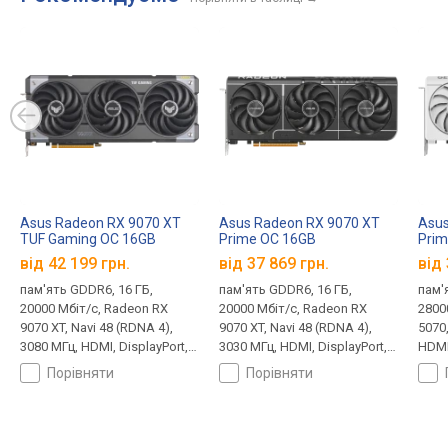
Asus Radeon RX 9070 XT
Asus Radeon RX 9070 XT
Asus
TUF Gaming OC 16GB
Prime OC 16GB
Prim
від 42 199 грн.
від 37 869 грн.
від 
пам'ять GDDR6, 16 ГБ,
пам'ять GDDR6, 16 ГБ,
пам'
20000 Мбіт/с, Radeon RX
20000 Мбіт/с, Radeon RX
2800
9070 XT, Navi 48 (RDNA 4),
9070 XT, Navi 48 (RDNA 4),
5070,
3080 МГц, HDMI, DisplayPort,
3030 МГц, HDMI, DisplayPort, 8
HDMI,
підсвічування, 8 + 8 + 8 pin,
+ 8 + 8 pin, 304 Вт
White
порівняти
порівняти
330 Вт