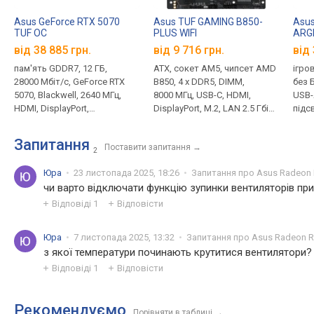
Asus GeForce RTX 5070
Asus TUF GAMING B850-
Asus
TUF OC
PLUS WIFI
ARGB
від 38 885 грн.
від 9 716 грн.
від 
пам'ять GDDR7, 12 ГБ,
ATX, сокет AM5, чипсет AMD
ігров
28000 Мбіт/с, GeForce RTX
B850, 4 x DDR5, DIMM,
без 
5070, Blackwell, 2640 МГц,
8000 МГц, USB-C, HDMI,
USB-A
HDMI, DisplayPort,
DisplayPort, M.2, LAN 2.5 Гбіт/
підс
підсвічування, 16 pin, 250 Вт
с, Wi-Fi, охолодження M.2
4 ве
Запитання
Поставити запитання
→
2
Юра
23 листопада 2025, 18:26
Запитання про Asus Radeon 
чи варто відключати функцію зупинки вентиляторів при
Відповіді
1
Відповісти
Юра
7 листопада 2025, 13:32
Запитання про Asus Radeon R
з якої температури починають крутитися вентилятори?
Відповіді
1
Відповісти
Рекомендуємо
Порівняти в таблиці
→