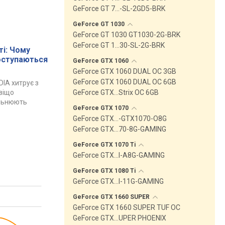
GeForce GT 7…-SL-2GD5-BRK
GeForce GT
1030
GeForce GT 1030 GT1030-2G-BRK
GeForce GT 1…30-SL-2G-BRK
і: Чому
поступаються
GeForce GTX
1060
GeForce GTX 1060 DUAL OC 3GB
GeForce GTX 1060 DUAL OC 6GB
DIA хитрує з
GeForce GTX…Strix OC 6GB
авіщо
ільнюють
GeForce GTX
1070
GeForce GTX…-GTX1070-O8G
GeForce GTX…70-8G-GAMING
GeForce GTX 1070
Ti
GeForce GTX…I-A8G-GAMING
GeForce GTX 1080
Ti
GeForce GTX…I-11G-GAMING
GeForce GTX 1660
SUPER
GeForce GTX 1660 SUPER TUF OC
GeForce GTX…UPER PHOENIX