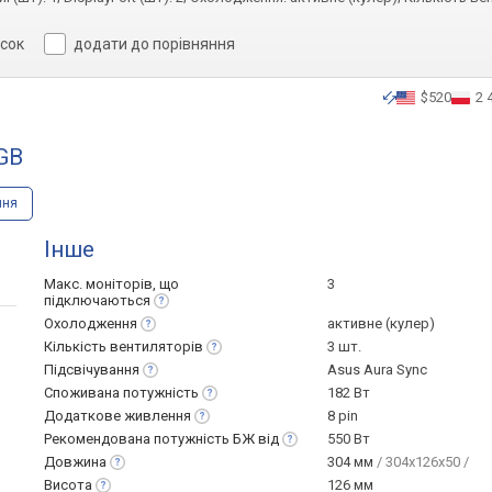
исок
додати до порівняння
$520
2 
GB
ння
Інше
Макс. моніторів, що
3
підключаються
Охолодження
активне (кулер)
Кількість
вентиляторів
3 шт.
Підсвічування
Asus Aura Sync
Споживана
потужність
182 Вт
Додаткове
живлення
8 pin
Рекомендована потужність БЖ
від
550 Вт
Довжина
304 мм
/ 304x126x50 /
Висота
126 мм