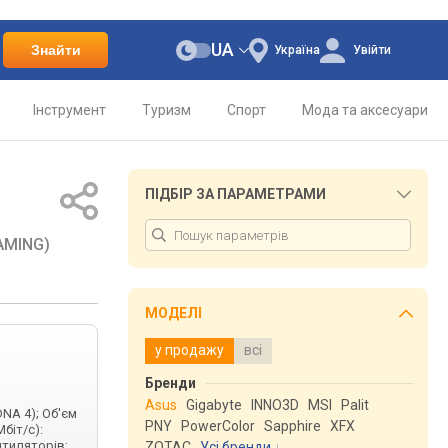
UA
Знайти
Україна
Увійти
Інструмент
Туризм
Спорт
Мода та аксесуари
ПІДБІР ЗА ПАРАМЕТРАМИ
AMING)
МОДЕЛІ
у продажу
всі
Бренди
Asus
Gigabyte
INNO3D
MSI
Palit
DNA 4); Об'єм
PNY
PowerColor
Sapphire
XFX
Мбіт/с):
ентиляторів:
ZOTAC
Усі бренди