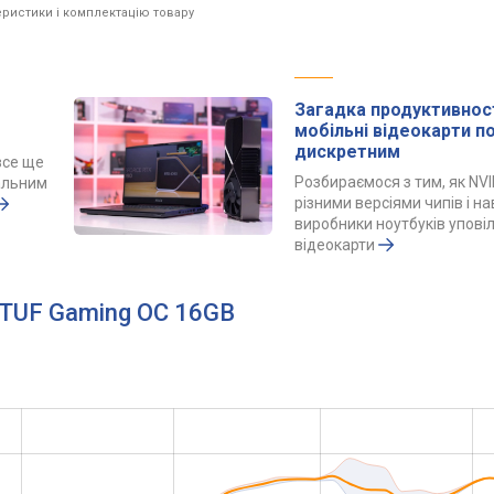
ристики і комплектацію товару
Загадка продуктивност
мобільні відеокарти 
дискретним
все ще
Розбираємося з тим, як NVI
альним
різними версіями чипів і н
виробники ноутбуків упов
відеокарти
 TUF Gaming OC 16GB