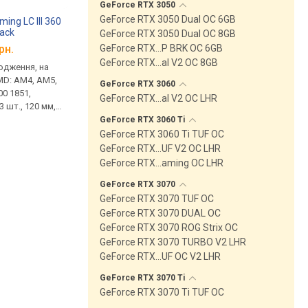
GeForce RTX
3050
GeForce RTX 3050 Dual OC 6GB
ing LC III 360
Asus TUF Gaming SSD Plus
Asus GeForce RTX 5
ack
AS1000 Plus
TUF OC
GeForce RTX 3050 Dual OC 8GB
рн.
від
8 819 грн.
від 75 217 грн.
GeForce RTX…P BRK OC 6GB
GeForce RTX…al V2 OC 8GB
одження, на
зовнішній, 1 TB, 3D TLC
пам'ять GDDR7, 16 ГБ
MD: AM4, AM5,
NAND, USB-C 20Gbps,
28000 Мбіт/с, GeForc
GeForce RTX
3060
700 1851,
ударостійкий,
5070 Ti, Blackwell, 26
GeForce RTX…al V2 OC LHR
3 шт., 120 мм,
водонепроникний, гарантія 3
HDMI, DisplayPort,
м, 2600 об/хв, з
роки
підсвічування, 16 pin,
GeForce RTX 3060
Ti
Ф світіння,
GeForce RTX 3060 Ti TUF OC
ckplate,
GeForce RTX…UF V2 OC LHR
GeForce RTX…aming OC LHR
GeForce RTX
3070
GeForce RTX 3070 TUF OC
GeForce RTX 3070 DUAL OC
GeForce RTX 3070 ROG Strix OC
GeForce RTX 3070 TURBO V2 LHR
GeForce RTX…UF OC V2 LHR
GeForce RTX 3070
Ti
GeForce RTX 3070 Ti TUF OC