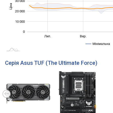
30 000
Ціна
10 000
20 000
10 000
0
Трав.
Лип.
Лип.
Вер.
L
Мінімальна
Серія Asus TUF (The Ultimate Force)