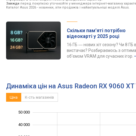
Завжди
перед покупкою уточнюйте у менеджера інтернет-магазину характе
Каталог Asus 2026
- новинки, хіти продажів і найактуальніші моделі Asus.
Скільки пам'яті потрібно
відеокарті у 2025 році
16 ГБ ― нових хіт сезону? Чи 8 ГБ 
вистачає? Розбираємось з оптим
об'ємом VRAM для сучасних ігор.
Динаміка цін на Asus Radeon RX 9060 XT
Ціна
К-сть магазинів
50 000
-20 000
-10 000
60 000
40 000