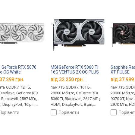
 GeForce RTX 5070
MSI GeForce RTX 5060 Ti
Sapphire Ra
e OC White
16G VENTUS 2X OC PLUS
XT PULSE
37 299 грн.
від 32 250 грн.
від 37 999 
ять GDDR7, 12 ГБ,
пам'ять GDDR7, 16 ГБ,
пам'ять GDDR
0 Мбіт/с, GeForce RTX
28000 Мбіт/с, GeForce RTX
20000 Мбіт/с
 Blackwell, 2587 МГц,
5060 Ti, Blackwell, 2617 МГц,
9070 XT, Navi
 DisplayPort, 16 pin,
HDMI, DisplayPort, 8 pin,
2970 МГц, HDM
 Edition
180 Вт
+ 8 pin, 304 В
порівняти
порівняти
порівн