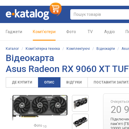
Гаджети
Комп'ютери
Фото
TV
Аудіо
П
Каталог
/
Комп'ютерна техніка
/
Комплектуючі
/
Відеокарти
/
Asu
Відеокарта
Asus Radeon RX 9060 XT TU
ДЕ КУПИТИ
ОПИС
ВІДГУКИ
ПОСТАВИТИ ЗАПИ
Очікуєтьс
20 
Підключенн
пам'яті (Г
Фото
10
20000; HDM