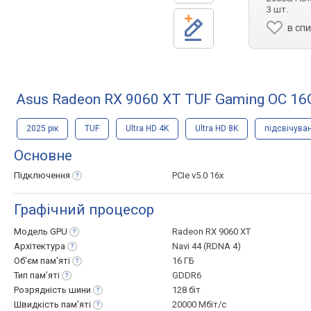
3 шт.
в сп
Asus Radeon RX 9060 XT TUF Gaming OC 16
2025 рік
TUF
Ultra HD 4K
Ultra HD 8K
підсвічува
Основне
Підключення
PCIe v5.0 16x
Графічний процесор
Модель
GPU
Radeon RX 9060 XT
Архітектура
Navi 44 (RDNA 4)
Об'єм
пам'яті
16 ГБ
Тип
пам’яті
GDDR6
Розрядність
шини
128 біт
Швидкість
пам'яті
20000 Мбіт/с