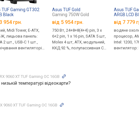
 TUF Gaming GT302
Asus TUF Gold
Asus TUF Gam
 Black
Gaming 750W Gold
ARGB LCD Bl
3 954 грн.
від
5 954 грн.
від 7 779 г
ий, Midi Tower, E-ATX,
750 Вт, 24+8+8(4+4) pin, 3 х
водяне охол
БЖ, лицьова панель:
6+2 pin, 1 x 16 pin, SATA 5 шт,
процесор, A
 2 шт., USB-C 1 шт.,
Molex 4 шт, ATX, модульний,
Intel: 1200, 1
вічування вентиляторів,
ККД 92 %, полупассивная СО,
вентилятор: 
нтилятори
сертифікат 80+ Gold,
товщина 27 м
гарантія 10 років
підсвіткою, У
кріплення ba
дисплей
RX 9060 XT TUF Gaming OC 16GB
 низькій температурі відеокарти?
X 9060 XT TUF Gaming OC 16GB