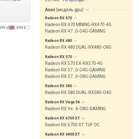
Asus
(
модель gpu
)
Radeon RX
470
Radeon RX 470 MINING-RX470-4G
499 zł
399 £
Radeon RX 47…0-O4G-GAMING
Radeon RX
480
Radeon RX 480 DUAL-RX480-O8G
Radeon RX
570
Radeon RX 570 EX-RX570-4G
Radeon RX 57…0-O4G-GAMING
Radeon RX 57…0-O8G-GAMING
Radeon RX
580
Radeon RX 580 DUAL-RX580-O4G
Radeon RX Vega
56
Radeon RX Ve…6-O8G-GAMING
Radeon RX 6700
XT
Radeon RX 6700 XT TUF OC
Radeon RX 6800
XT