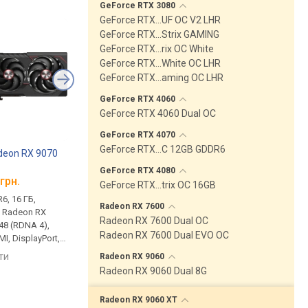
GeForce RTX
3080
GeForce RTX…UF OC V2 LHR
GeForce RTX…Strix GAMING
GeForce RTX…rix OC White
GeForce RTX…White OC LHR
GeForce RTX…aming OC LHR
GeForce RTX
4060
GeForce RTX 4060 Dual OC
GeForce RTX
4070
GeForce RTX…C 12GB GDDR6
deon RX 9070
Sapphire Radeon RX 9070
MSI GeForce RTX 50
XT NITRO+
VENTUS 2X OC
GeForce RTX
4080
грн.
від 44 300 грн.
від 20 199 грн.
GeForce RTX…trix OC 16GB
6, 16 ГБ,
пам'ять GDDR6, 16 ГБ,
пам'ять GDDR7, 8 ГБ,
Radeon RX
7600
, Radeon RX
20000 Мбіт/с, Radeon RX
28000 Мбіт/с, GeForc
Radeon RX 7600 Dual OC
 48 (RDNA 4),
9070 XT, Navi 48 (RDNA 4),
5060, Blackwell, 2535 
Radeon RX 7600 Dual EVO OC
I, DisplayPort, 8
3060 МГц, HDMI, DisplayPort,
HDMI, DisplayPort, 8 pi
т
підсвічування, 16 pin, 330 Вт
145 Вт
яти
порівняти
порівняти
Radeon RX
9060
Radeon RX 9060 Dual 8G
Radeon RX 9060
XT