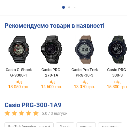
Рекомендуємо товари в наявності
Casio G-Shock
Casio PRG-
Casio Pro Trek
Casio PRG
G-9300-1
270-1A
PRG-30-5
300-3
від
від
від
від
13 050 грн.
14 600 грн.
13 070 грн.
15 300 грн
Casio PRG-300-1A9
5.0 /
3
відгуки
Pro Trek (преміум туризм)
Японія
компас
висотомір