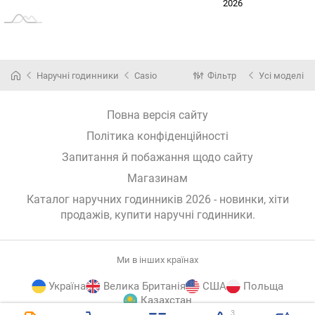
2024
2025
2028
2026
L
Наручні годинники
Casio
Фільтр
Усі моделі
Повна версія сайту
Політика конфіденційності
Запитання й побажання щодо сайту
Магазинам
Каталог наручних годинників 2026 - новинки, хіти
продажів,
купити наручні годинники
.
Ми в інших країнах
Україна
Велика Британія
США
Польща
Казахстан
3