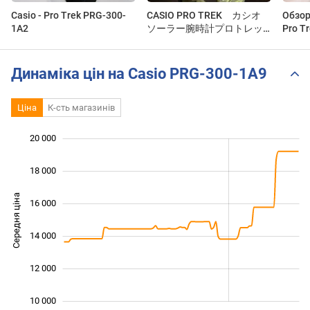
Casio - Pro Trek PRG-300-
CASIO PRO TREK カシオ
Обзор
1A2
ソーラー腕時計プロトレッ
Pro T
ク PRG-300CM- 3JF
(Revie
Динаміка цін на Casio PRG-300-1A9
Ціна
К-сть магазинів
20 000
 000
 000
 000
18 000
Середня ціна
16 000
10 000
14 000
12 000
10 000