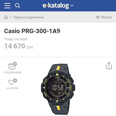
Наручні годинники
Фільтр
Шукали
раніше
Casio PRG-300-1A9
Товар застарів
14 670
грн.
в порівняння
в список