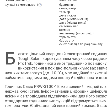
Функції та
можливості
будильник
секундомір
таймер
день тижня
дата (число місяця)
дата (місяць року)
світовий час
компас
альтиметр (висотомір)
термометр
барометр
синхронізація по радіоканалу
Б
агатоцільовий кварцовий електронний годинник з цифровою індикацією, технологією подвійного живлення
Tough Solar і коректуванням часу через радіос
ProTrek, годинники з якої традиційно позиціон
використання в похідно-польових умовах звич
низьких температур (до -10 °C), має надійний захист в
займатися водними видами спорту й здійснювати корот
Годинник Casio PRW-3100-1E має великий і міцний пл
нержавіючої сталі. Інформативний цифровий цифербла
якісним світлодіодним підсвічуванням, для його захис
стандартних годинникових функцій підтримується вим
температури. Є вбудований електронний компас, 5 щод