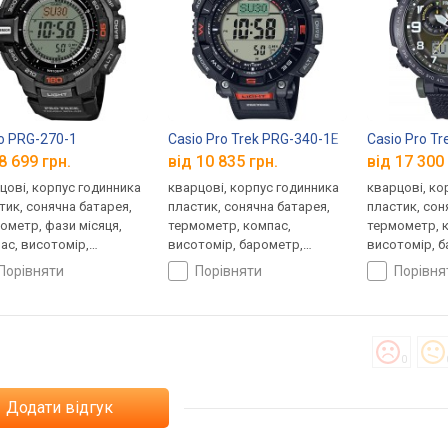
o PRG-270-1
Casio Pro Trek PRG-340-1E
Casio Pro T
8 699 грн.
від 10 835 грн.
від 17 300 
цові, корпус годинника
кварцові, корпус годинника
кварцові, ко
тик, сонячна батарея,
пластик, сонячна батарея,
пластик, сон
ометр, фази місяця,
термометр, компас,
термометр, 
ас, висотомір,
висотомір, барометр,
висотомір, 
метр, світовий час,
світовий час, ремінець:
світовий час
порівняти
порівняти
порівн
нець: ремінець каучук,
браслет пластик, WR 100,
ремінець ней
00, Японія
Японія
0
Додати відгук