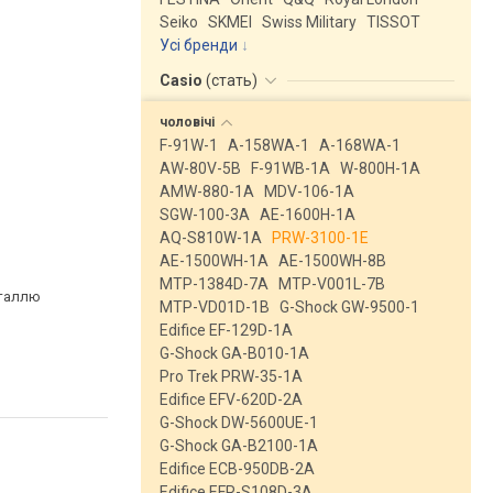
Seiko
SKMEI
Swiss Military
TISSOT
Усі бренди
Casio
(
стать
)
чоловічі
F-91W-1
A-158WA-1
A-168WA-1
AW-80V-5B
F-91WB-1A
W-800H-1A
AMW-880-1A
MDV-106-1A
SGW-100-3A
AE-1600H-1A
AQ-S810W-1A
PRW-3100-1E
AE-1500WH-1A
AE-1500WH-8B
MTP-1384D-7A
MTP-V001L-7B
сталлю
MTP-VD01D-1B
G-Shock GW-9500-1
Edifice EF-129D-1A
G-Shock GA-B010-1A
Pro Trek PRW-35-1A
Edifice EFV-620D-2A
G-Shock DW-5600UE-1
G-Shock GA-B2100-1A
Edifice ECB-950DB-2A
Edifice EFR-S108D-3A