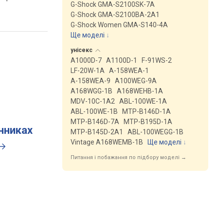
G-Shock GMA-S2100SK-7A
G-Shock GMA-S2100BA-2A1
G-Shock Women GMA-S140-4A
Ще моделі
↓
унісекс
A1000D-7
A1100D-1
F-91WS-2
LF-20W-1A
A-158WEA-1
A-158WEA-9
A100WEG-9A
A168WGG-1B
A168WEHB-1A
MDV-10C-1A2
ABL-100WE-1A
ABL-100WE-1B
MTP-B146D-1A
MTP-B146D-7A
MTP-B195D-1A
инниках
MTP-B145D-2A1
ABL-100WEGG-1B
Vintage A168WEMB-1B
Ще моделі
↓
Питання і побажання по підбору моделі →