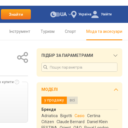
UA
Знайти
Україна
Увійти
Інструмент
Туризм
Спорт
Мода та аксесуари
ПІДБІР ЗА ПАРАМЕТРАМИ
к купити
МОДЕЛІ
у продажу
всі
Бренди
Adriatica
Bigotti
Casio
Certina
Citizen
Claude Bernard
Daniel Klein
FESTINA
Orient
Q&Q
Royal London