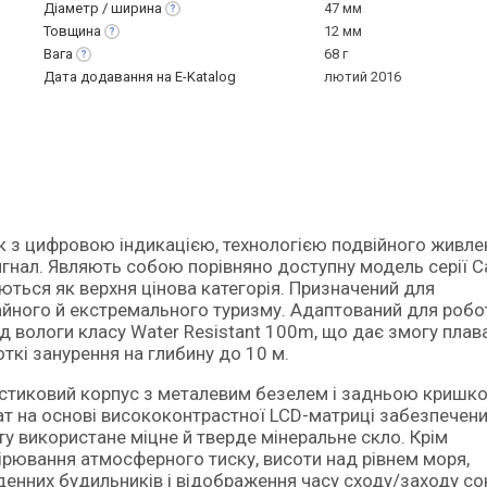
Діаметр /
ширина
47 мм
Товщина
12 мм
Вага
68 г
Дата додавання на E-Katalog
лютий 2016
игнал. Являють собою порівняно доступну модель серії C
уються як верхня цінова категорія. Призначений для
айного й екстремального туризму. Адаптований для робо
ід вологи класу Water Resistant 100m, що дає змогу плава
кі занурення на глибину до 10 м.
астиковий корпус з металевим безелем і задньою кришк
т на основі висококонтрастної LCD-матриці забезпечен
ту використане міцне й тверде мінеральне скло. Крім
ірювання атмосферного тиску, висоти над рівнем моря,
енних будильників і відображення часу сходу/заходу со