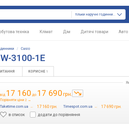
тільки наручні годинники
обутова техніка
Клімат
Дім
Дитячі товари
Авто
одинники
/
Casio
RW-3100-1E
ПИТАННЯ
КОРИСНЕ
1
Я
17 160
17 690
грн.
від
до
Порівняти ціни
→
2
Taketime.com.ua
→
17 160 грн.
Timespot.com.ua
→
17 690 грн.
в список
додати до порівняння