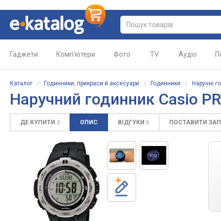
Гаджети
Комп'ютери
Фото
TV
Аудіо
П
Каталог
/
Годинники, прикраси й аксесуари
/
Годинники
/
Наручні г
Наручний годинник Casio P
ДЕ КУПИТИ
ОПИС
ВІДГУКИ
ПОСТАВИТИ ЗА
2
5