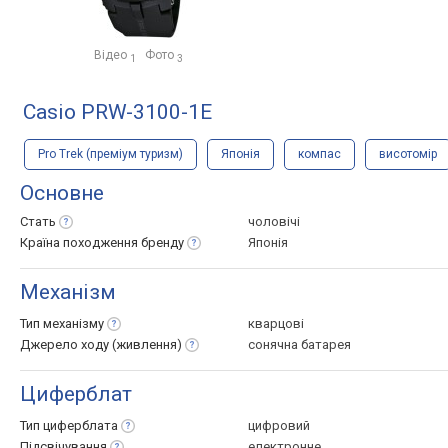
Відео
Фото
1
3
Casio PRW-3100-1E
Pro Trek (преміум туризм)
Японія
компас
висотомір
Основне
Стать
чоловічі
Країна походження
бренду
Японія
Механізм
Тип
механізму
кварцові
Джерело ходу
(живлення)
сонячна батарея
Циферблат
Тип
циферблата
цифровий
Підсвічування
електронне