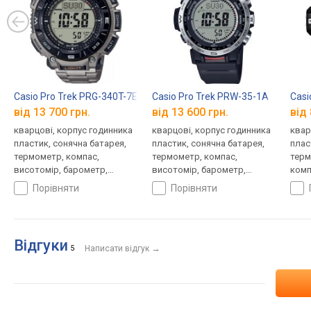
Casio Pro Trek PRG-340T-7E
Casio Pro Trek PRW-35-1A
Casi
від 13 700 грн.
від 13 600 грн.
від 
кварцові, корпус годинника
кварцові, корпус годинника
квар
пластик, сонячна батарея,
пластик, сонячна батарея,
плас
термометр, компас,
термометр, компас,
терм
висотомір, барометр,
висотомір, барометр,
комп
світовий час, ремінець:
світовий час, ремінець:
баро
порівняти
порівняти
браслет титан, WR 100,
браслет пластик, WR 100,
ремі
Японія
Японія
WR 1
Відгуки
→
5
Написати відгук