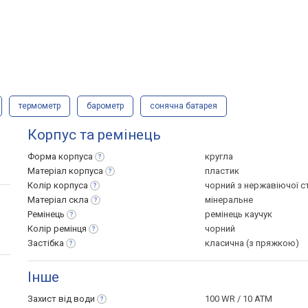
термометр
барометр
сонячна батарея
Корпус та ремінець
Форма
корпуса
кругла
Матеріал
корпуса
пластик
Колір
корпуса
чорний з нержавіючої 
Матеріал
скла
мінеральне
Ремінець
ремінець каучук
Колір
ремінця
чорний
Застібка
класична (з пряжкою)
Інше
Захист від
води
100 WR / 10 ATM