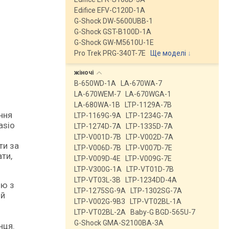
Edifice EFV-C120D-1A
G-Shock DW-5600UBB-1
G-Shock GST-B100D-1A
G-Shock GW-M5610U-1E
Pro Trek PRG-340T-7E
Ще моделі
↓
жіночі
B-650WD-1A
LA-670WA-7
LA-670WEM-7
LA-670WGA-1
LA-680WA-1B
LTP-1129A-7B
LTP-1169G-9A
LTP-1234G-7A
asio
LTP-1274D-7A
LTP-1335D-7A
LTP-V001D-7B
LTP-V002D-7A
ти за
LTP-V006D-7B
LTP-V007D-7E
ти,
LTP-V009D-4E
LTP-V009G-7E
LTP-V300G-1A
LTP-VT01D-7B
LTP-VT03L-3B
LTP-1234DD-4A
ою з
LTP-1275SG-9A
LTP-1302SG-7A
ий
LTP-V002G-9B3
LTP-VT02BL-1A
LTP-VT02BL-2A
Baby-G BGD-565U-7
G-Shock GMA-S2100BA-3A
нця.