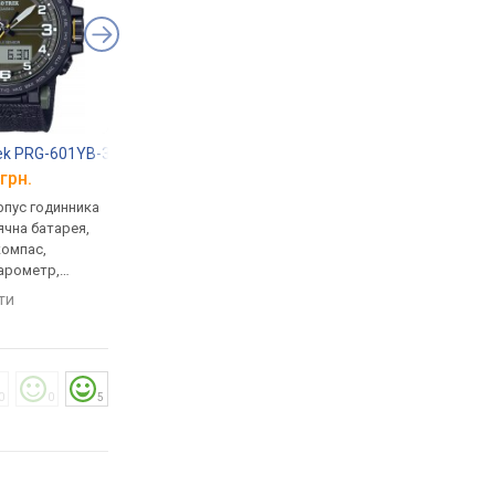
rek PRG-601YB-3
Casio PRG-270-1A
Casio Pro Trek PRJ-
грн.
від 14 600 грн.
від 8 400 грн.
рпус годинника
кварцові, корпус годинника
кварцові, корпус го
ячна батарея,
пластик, сонячна батарея,
пластик, сонячна бат
компас,
термометр, фази місяця,
світовий час, Bluetoo
барометр,
компас, висотомір,
ремінець: браслет пл
, ремінець:
барометр, світовий час,
WR 100, Японія
яти
порівняти
порівняти
лон, Японія
ремінець: ремінець каучук,
WR 100, Японія
0
0
5