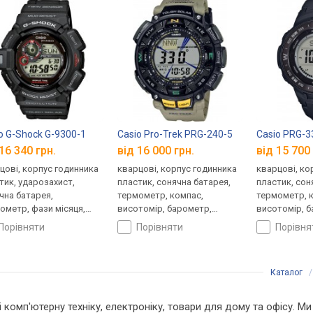
o G-Shock G-9300-1
Casio Pro-Trek PRG-240-5
Casio PRG-3
16 340 грн.
від 16 000 грн.
від 15 700 
цові, корпус годинника
кварцові, корпус годинника
кварцові, ко
тик, ударозахист,
пластик, сонячна батарея,
пластик, сон
чна батарея,
термометр, компас,
термометр, 
ометр, фази місяця,
висотомір, барометр,
висотомір, 
ас, світовий час,
світовий час, ремінець:
світовий час
порівняти
порівняти
порівн
нець: ремінець каучук,
ремінець каучук, WR 100,
ремінець кау
00, Японія
Японія
Японія
Каталог
 і комп'ютерну техніку, електроніку, товари для дому та офісу. 