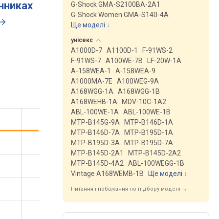
инниках
G-Shock GMA-S2100BA-2A1
G-Shock Women GMA-S140-4A
Ще моделі
↓
унісекс
A1000D-7
A1100D-1
F-91WS-2
F-91WS-7
A100WE-7B
LF-20W-1A
A-158WEA-1
A-158WEA-9
A1000MA-7E
A100WEG-9A
A168WGG-1A
A168WGG-1B
A168WEHB-1A
MDV-10C-1A2
ABL-100WE-1A
ABL-100WE-1B
MTP-B145G-9A
MTP-B146D-1A
MTP-B146D-7A
MTP-B195D-1A
MTP-B195D-3A
MTP-B195D-7A
MTP-B145D-2A1
MTP-B145D-2A2
MTP-B145D-4A2
ABL-100WEGG-1B
Vintage A168WEMB-1B
Ще моделі
↓
Питання і побажання по підбору моделі →