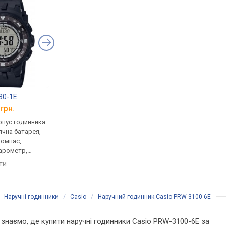
30-1E
Casio Pro Trek PRW-30Y-3
Casio PRG-270-1A
грн.
від 18 480 грн.
від 14 600 грн.
рпус годинника
кварцові, корпус годинника
кварцові, корпус го
ячна батарея,
пластик, сонячна батарея,
пластик, сонячна бат
компас,
термометр, компас,
термометр, фази міс
барометр,
висотомір, барометр,
компас, висотомір,
, ремінець:
світовий час, ремінець:
барометр, світовий ч
яти
порівняти
порівняти
чук, WR 100,
ремінець каучук, WR 100,
ремінець: ремінець ка
Японія
WR 100, Японія
/
Наручні годинники
/
Casio
/
Наручний годинник Casio PRW-3100-6E
Ми знаємо, де купити наручні годинники Casio PRW-3100-6E за