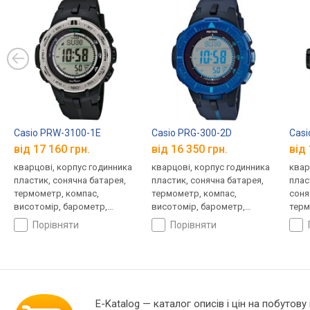
Casio PRW-3100-1E
Casio PRG-300-2D
Casi
від 17 160 грн.
від 16 350 грн.
від 
кварцові, корпус годинника
кварцові, корпус годинника
квар
пластик, сонячна батарея,
пластик, сонячна батарея,
плас
термометр, компас,
термометр, компас,
соня
висотомір, барометр,
висотомір, барометр,
терм
світовий час, ремінець:
світовий час, ремінець:
комп
порівняти
порівняти
ремінець каучук, WR 100,
ремінець каучук, WR 100,
ремі
Японія
Японія
WR 2
E-Katalog
— каталог описів і цін на побутову