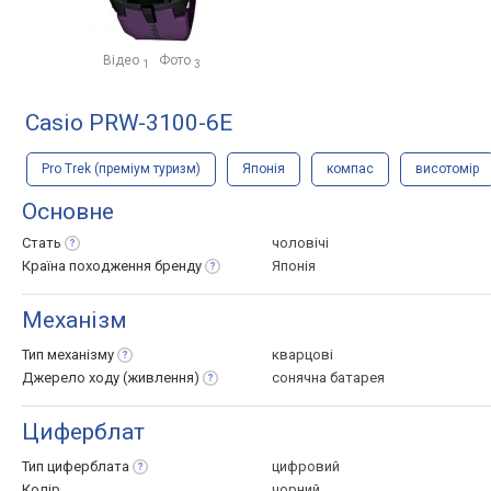
Відео
Фото
1
3
Casio PRW-3100-6E
Pro Trek (преміум туризм)
Японія
компас
висотомір
Основне
Стать
чоловічі
Країна походження
бренду
Японія
Механізм
Тип
механізму
кварцові
Джерело ходу
(живлення)
сонячна батарея
Циферблат
Тип
циферблата
цифровий
Колір
чорний