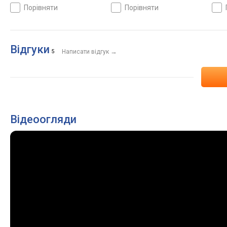
світовий час, ремінець:
світовий час, ремінець:
баро
порівняти
порівняти
браслет титан, WR 100,
браслет пластик, WR 100,
ремі
Японія
Японія
WR 1
Відгуки
→
5
Написати відгук
Відеоогляди