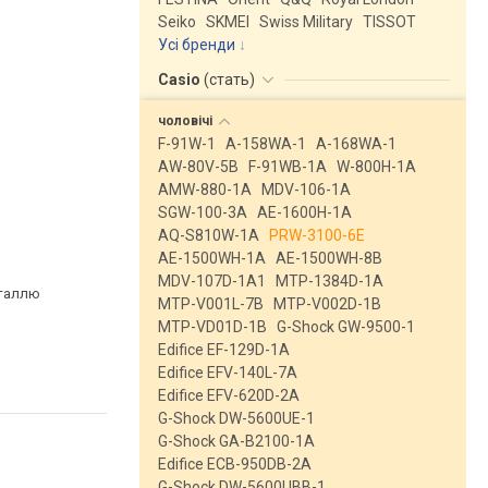
Seiko
SKMEI
Swiss Military
TISSOT
Усі бренди
Casio
(
стать
)
чоловічі
F-91W-1
A-158WA-1
A-168WA-1
AW-80V-5B
F-91WB-1A
W-800H-1A
AMW-880-1A
MDV-106-1A
SGW-100-3A
AE-1600H-1A
AQ-S810W-1A
PRW-3100-6E
AE-1500WH-1A
AE-1500WH-8B
MDV-107D-1A1
MTP-1384D-1A
сталлю
MTP-V001L-7B
MTP-V002D-1B
MTP-VD01D-1B
G-Shock GW-9500-1
Edifice EF-129D-1A
Edifice EFV-140L-7A
Edifice EFV-620D-2A
G-Shock DW-5600UE-1
G-Shock GA-B2100-1A
Edifice ECB-950DB-2A
G-Shock DW-5600UBB-1