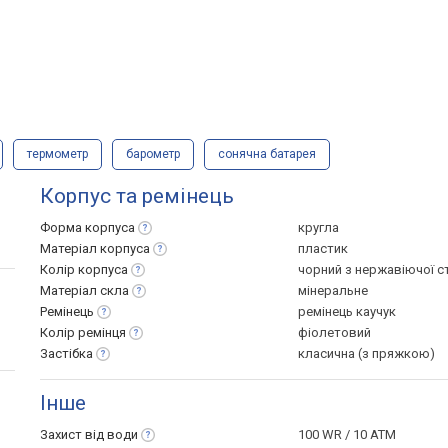
термометр
барометр
сонячна батарея
Корпус та ремінець
Форма
корпуса
кругла
Матеріал
корпуса
пластик
Колір
корпуса
чорний з нержавіючої 
Матеріал
скла
мінеральне
Ремінець
ремінець каучук
Колір
ремінця
фіолетовий
Застібка
класична (з пряжкою)
Інше
Захист від
води
100 WR / 10 ATM