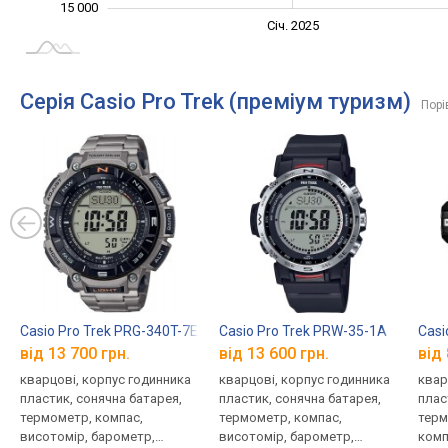
15 000
Січ. 2027
Лип.
Січ. 2025
L
Серія Casio Pro Trek (преміум туризм)
Порі
Casio Pro Trek PRG-340T-7E
Casio Pro Trek PRW-35-1A
Casi
від 13 700 грн.
від 13 600 грн.
від 
кварцові, корпус годинника
кварцові, корпус годинника
квар
пластик, сонячна батарея,
пластик, сонячна батарея,
плас
термометр, компас,
термометр, компас,
терм
висотомір, барометр,
висотомір, барометр,
комп