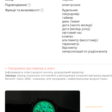
Підсвічування
електронне
Функції та
можливості
будильник
секундомір
таймер
день тижня
дата (число місяця)
дата (місяць року)
світовий час
компас
альтиметр (висотомір)
термометр
барометр
синхронізація по радіоканалу
Повідомити про помилку в описі
Інформація в описі моделі носить довідковий характер.
Завжди
перед покупкою уточнюйте у менеджера інтернет-магазину характе
Каталог Casio 2026
- новинки, хіти продажів і найактуальніші моделі Casio.