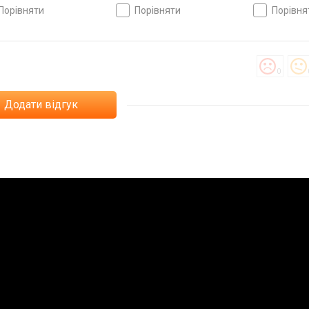
метр, світовий час,
світовий час, ремінець:
світовий час
порівняти
порівняти
порівн
нець: ремінець каучук,
ремінець нейлон, Японія
браслет плас
00, Японія
Японія
0
Додати відгук