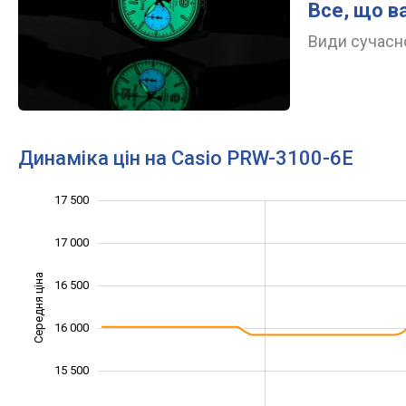
Все, що в
Види сучасно
Динаміка цін на Casio PRW-3100-6E
17 500
14 000
14 500
18 000
17 000
Середня ціна
16 500
15 000
16 000
15 500