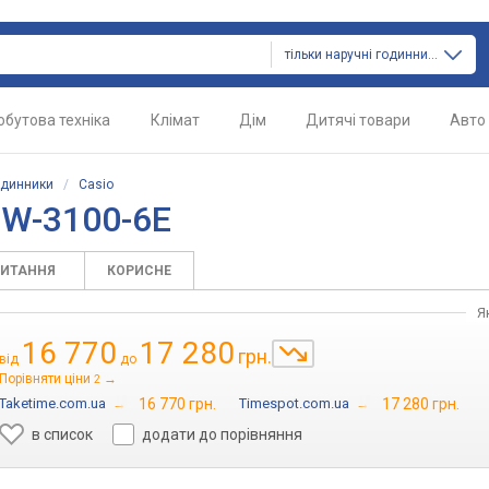
тільки наручні годинники
обутова техніка
Клімат
Дім
Дитячі товари
Авто
одинники
/
Casio
RW-3100-6E
ПИТАННЯ
КОРИСНЕ
Я
16 770
17 280
грн.
від
до
Порівняти ціни
→
2
Taketime.com.ua
→
16 770 грн.
Timespot.com.ua
→
17 280 грн.
в список
додати до порівняння