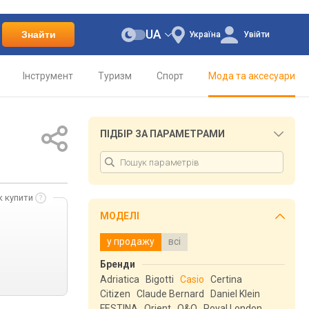
UA
Знайти
Україна
Увійти
Інструмент
Туризм
Спорт
Мода та аксесуари
ПІДБІР ЗА ПАРАМЕТРАМИ
к купити
МОДЕЛІ
у продажу
всі
Бренди
Adriatica
Bigotti
Casio
Certina
Citizen
Claude Bernard
Daniel Klein
FESTINA
Orient
Q&Q
Royal London