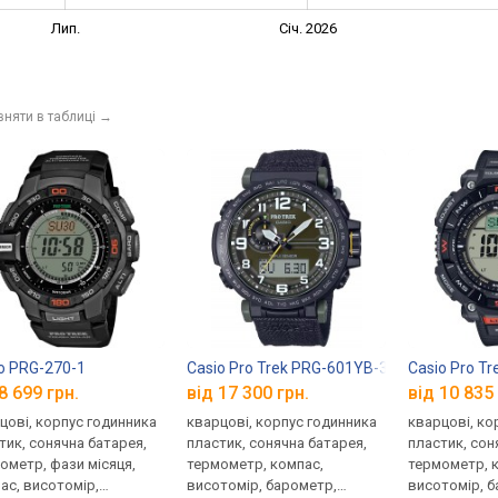
Лип.
Січ. 2026
вняти в таблиці
→
o PRG-270-1
Casio Pro Trek PRG-601YB-3
Casio Pro T
8 699 грн.
від 17 300 грн.
від 10 835 
цові, корпус годинника
кварцові, корпус годинника
кварцові, ко
тик, сонячна батарея,
пластик, сонячна батарея,
пластик, сон
ометр, фази місяця,
термометр, компас,
термометр, 
ас, висотомір,
висотомір, барометр,
висотомір, 