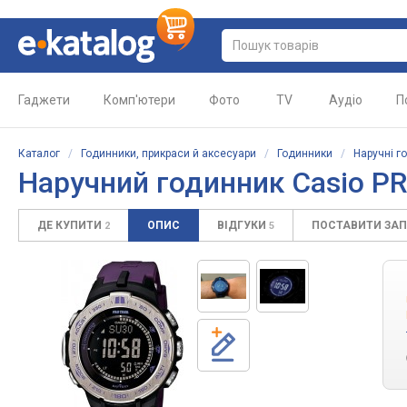
Гаджети
Комп'ютери
Фото
TV
Аудіо
П
Каталог
/
Годинники, прикраси й аксесуари
/
Годинники
/
Наручні г
Наручний годинник Casio P
ДЕ КУПИТИ
ОПИС
ВІДГУКИ
ПОСТАВИТИ ЗА
2
5