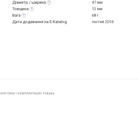
Діаметр /
ширина
47 мм
Товщина
12 мм
Вага
68 г
Дата додавання на E-Katalog
лютий 2016
ристики і комплектацію товару