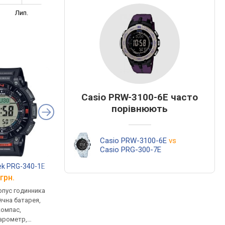
Лип.
Casio PRW-3100-6E часто
порівнюють
Casio PRW-3100-6E
vs
Casio PRG-300-7E
rek PRG-340-1E
Casio Pro Trek PRJ-B001-1
Casio PRG-270-1A
грн.
від 8 400 грн.
від 14 600 грн.
рпус годинника
кварцові, корпус годинника
кварцові, корпус го
ячна батарея,
пластик, сонячна батарея,
пластик, сонячна бат
компас,
світовий час, Bluetooth,
термометр, фази міс
барометр,
ремінець: браслет пластик,
компас, висотомір,