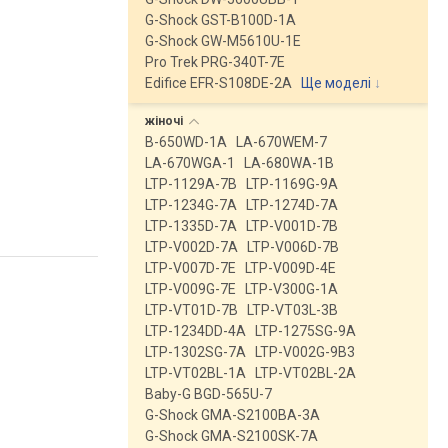
G-Shock GST-B100D-1A
G-Shock GW-M5610U-1E
Pro Trek PRG-340T-7E
Edifice EFR-S108DE-2A
Ще моделі
↓
жіночі
B-650WD-1A
LA-670WEM-7
LA-670WGA-1
LA-680WA-1B
LTP-1129A-7B
LTP-1169G-9A
LTP-1234G-7A
LTP-1274D-7A
LTP-1335D-7A
LTP-V001D-7B
LTP-V002D-7A
LTP-V006D-7B
LTP-V007D-7E
LTP-V009D-4E
LTP-V009G-7E
LTP-V300G-1A
LTP-VT01D-7B
LTP-VT03L-3B
LTP-1234DD-4A
LTP-1275SG-9A
LTP-1302SG-7A
LTP-V002G-9B3
LTP-VT02BL-1A
LTP-VT02BL-2A
Baby-G BGD-565U-7
G-Shock GMA-S2100BA-3A
G-Shock GMA-S2100SK-7A