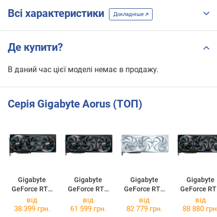
Всі характеристики
Докладніше
Де купити?
В даний час цієї моделі немає в продажу.
Серія Gigabyte Aorus (ТОП)
Gigabyte
Gigabyte
Gigabyte
Gigabyte
GeForce RTX
GeForce RTX
GeForce RTX
GeForce R
5070 AORUS
5070 Ti AORUS
5080 AORUS
5080 AORU
від
від
від
від
MASTER 12G
MASTER 16G
MASTER ICE
MASTER 16
38 399 грн.
61 599 грн.
82 779 грн.
88 880 грн
16G