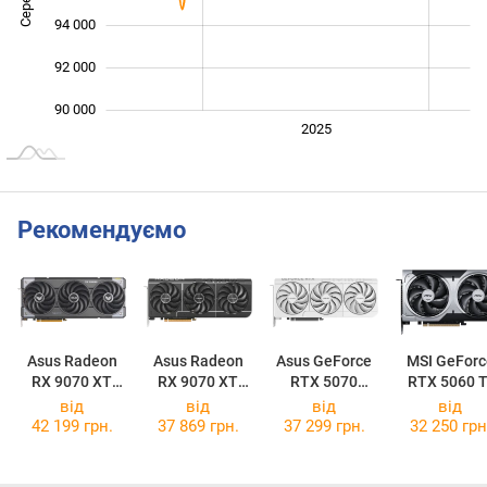
94 000
92 000
90 000
2024
2026
2027
2025
L
Рекомендуємо
Asus Radeon
Asus Radeon
Asus GeForce
MSI GeForc
RX 9070 XT
RX 9070 XT
RTX 5070
RTX 5060 T
TUF Gaming
Prime OC 16GB
Prime OC White
16G VENTU
від
від
від
від
OC 16GB
2X OC PLU
42 199 грн.
37 869 грн.
37 299 грн.
32 250 грн