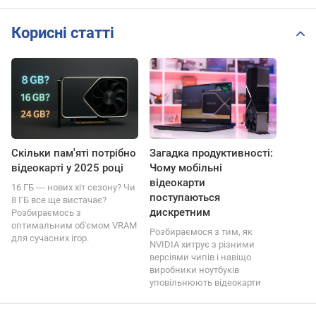
Корисні статті
Скільки пам'яті потрібно
Загадка продуктивності:
відеокарті у 2025 році
Чому мобільні
відеокарти
16 ГБ ― нових хіт сезону? Чи
поступаються
8 ГБ все ще вистачає?
дискретним
Розбираємось з
оптимальним об'ємом VRAM
Розбираємося з тим, як
для сучасних ігор.
NVIDIA хитрує з різними
версіями чипів і навіщо
виробники ноутбуків
уповільнюють відеокарти