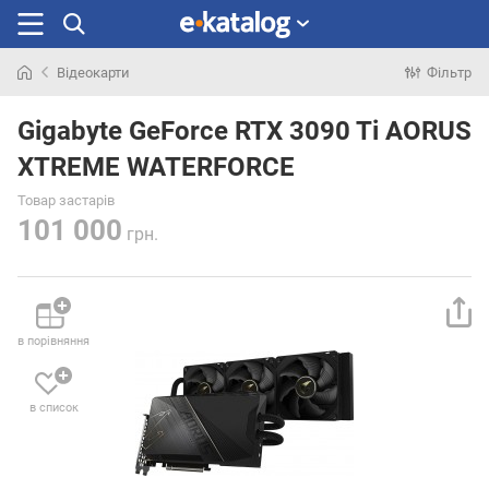
Відеокарти
Фільтр
Шукали
раніше
Gigabyte GeForce RTX 3090 Ti AORUS
XTREME WATERFORCE
Товар застарів
101 000
грн.
в порівняння
в список