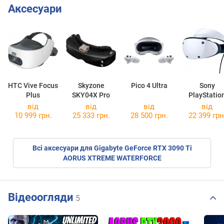
Аксесуари
HTC Vive Focus
Skyzone
Pico 4 Ultra
Sony
Plus
SKY04X Pro
PlayStatio
VR2 2023 
від
від
від
від
Game
10 999 грн.
25 333 грн.
28 500 грн.
22 399 грн
Всі аксесуари для Gigabyte GeForce RTX 3090 Ti
AORUS XTREME WATERFORCE
Відеоогляди
5