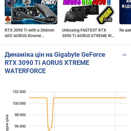
RTX 3090 Ti with a 360mm
Unboxing FASTEST RTX
Як ви
AIO! AORUS Xtreme
3090 Ti AORUS XTREME WF
Waterforce
24GB GDDR6X with
watercooling
Динаміка цін на Gigabyte GeForce
RTX 3090 Ti AORUS XTREME
WATERFORCE
102 000
 000
 000
 000
100 000
98 000
Середня ціна
96 000
100 000