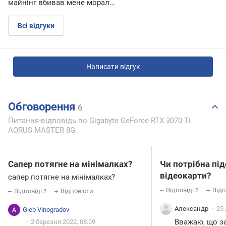
майнінг вбивав мене морал…
Всі відгуки
Написати відгук
Обговорення
6
Питання-відповідь по Gigabyte GeForce RTX 3070 Ti
AORUS MASTER 8G
Сапер потягне на мінімалках?
Чи потрібна пі
відеокарти?
сапер потягне на мінімалках?
Відповіді
Відп
2
Відповіді
Відповісти
2
Александр
25 
Gleb Vinogradov
Вважаю, що за
2 березня 2022, 08:09