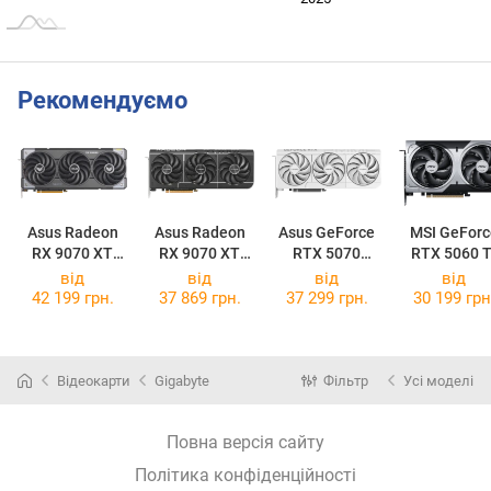
Рекомендуємо
Asus Radeon
Asus Radeon
Asus GeForce
MSI GeForc
RX 9070 XT
RX 9070 XT
RTX 5070
RTX 5060 T
TUF Gaming
Prime OC 16GB
Prime OC White
16G VENTU
від
від
від
від
OC 16GB
2X OC PLU
42 199 грн.
37 869 грн.
37 299 грн.
30 199 грн
Відеокарти
Gigabyte
Фільтр
Усі моделі
Повна версія сайту
Політика конфіденційності