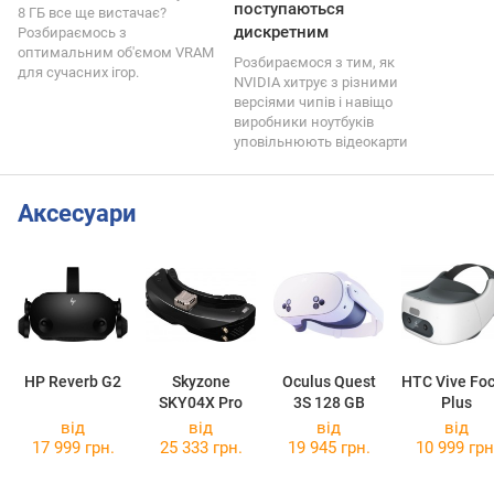
поступаються
8 ГБ все ще вистачає?
дискретним
Розбираємось з
оптимальним об'ємом VRAM
Розбираємося з тим, як
для сучасних ігор.
NVIDIA хитрує з різними
версіями чипів і навіщо
виробники ноутбуків
уповільнюють відеокарти
Аксесуари
HP Reverb G2
Skyzone
Oculus Quest
HTC Vive Fo
SKY04X Pro
3S 128 GB
Plus
від
від
від
від
17 999 грн.
25 333 грн.
19 945 грн.
10 999 грн