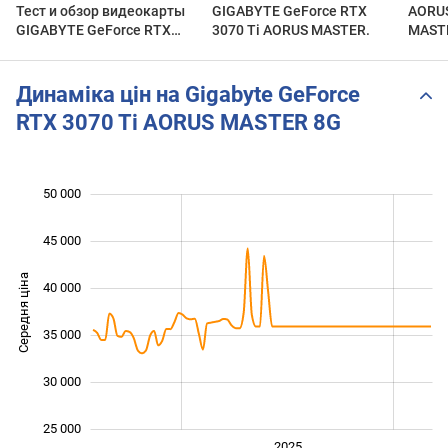
Тест и обзор видеокарты
GIGABYTE GeForce RTX
AORUS
GIGABYTE GeForce RTX
3070 Ti AORUS MASTER.
MASTER UNBOXIN
3070 Ti AORUS MASTER!
& LIG
Динаміка цін на Gigabyte GeForce
RTX 3070 Ti AORUS MASTER 8G
50 000
 000
 000
 000
45 000
Середня ціна
40 000
25 000
35 000
30 000
25 000
2024
2026
2027
2025
L