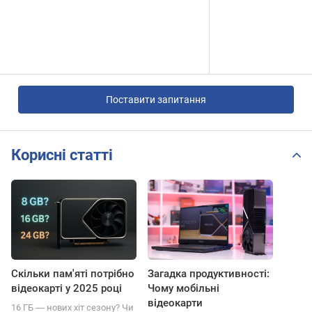
Поставити запитання
Корисні статті
Скільки пам'яті потрібно
Загадка продуктивності:
відеокарті у 2025 році
Чому мобільні
відеокарти
16 ГБ ― нових хіт сезону? Чи