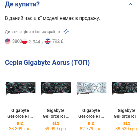
Де купити?
В даний час цієї моделі немає в продажу.
Дивіться ціни в інших країнах
$800
792 £
3 944 zł
Серія Gigabyte Aorus (ТОП)
Gigabyte
Gigabyte
Gigabyte
Gigabyte
GeForce RTX
GeForce RTX
GeForce RTX
GeForce R
5070 AORUS
5070 Ti AORUS
5080 AORUS
5080 AORU
від
від
від
від
MASTER 12G
MASTER 16G
MASTER ICE
MASTER 16
38 399 грн.
59 999 грн.
82 779 грн.
88 520 грн
16G