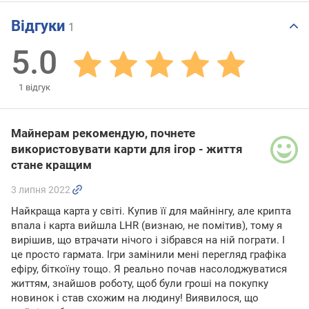
Відгуки
1
5.0
1
відгук
Майнерам рекомендую, почнете
використовувати карти для ігор - життя
стане кращим
3 липня 2022
Найкраща карта у світі. Купив її для майнінгу, але крипта
впала і карта вийшла LHR (визнаю, не помітив), тому я
вирішив, що втрачати нічого і зібрався на ній пограти. І
це просто гармата. Ігри замінили мені перегляд графіка
ефіру, біткоїну тощо. Я реально почав насолоджуватися
життям, знайшов роботу, щоб були гроші на покупку
новинок і став схожим на людину! Виявилося, що