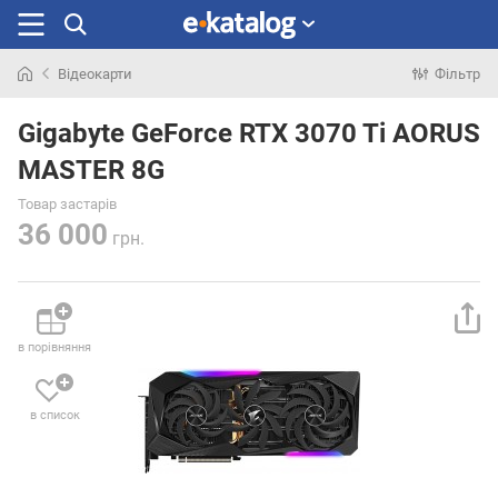
Відеокарти
Фільтр
Шукали
раніше
Gigabyte GeForce RTX 3070 Ti AORUS
MASTER 8G
Товар застарів
36 000
грн.
в порівняння
в список