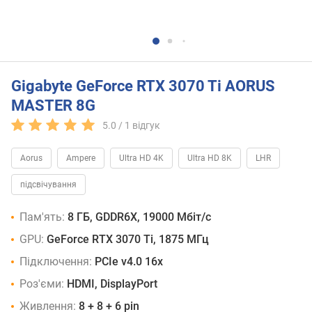
Gigabyte GeForce RTX 3070 Ti AORUS
MASTER 8G
5.0 /
1
відгук
Aorus
Ampere
Ultra HD 4K
Ultra HD 8K
LHR
підсвічування
Пам'ять:
8 ГБ, GDDR6X, 19000 Мбіт/с
GPU:
GeForce RTX 3070 Ti, 1875 МГц
Підключення:
PCIe v4.0 16x
Роз'єми:
HDMI, DisplayPort
Живлення:
8 + 8 + 6 pin