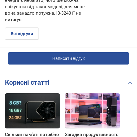
енергії є небагато, чого ще можна
очікувати від такої моделі, для мене
вона занадто потужна, I3-3240 її не
витягує
Всі відгуки
Написати відгук
Корисні статті
Скільки пам'яті потрібно
Загадка продуктивності: