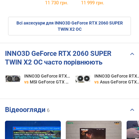
11 730 грн.
11 999 грн.
Всі аксесуари для INNO3D GeForce RTX 2060 SUPER
TWIN X2 OC
INNO3D GeForce RTX 2060 SUPER
TWIN X2 OC часто порівнюють
INNO3D GeForce RTX 2060 SUPER TWIN X2 OC
INNO3D GeForce RTX 2060 
vs
MSI GeForce GTX 1660 Ti GAMING X 6G
vs
Asus GeForce GTX 1070 DUAL-GTX1070-O8G
Відеоогляди
6