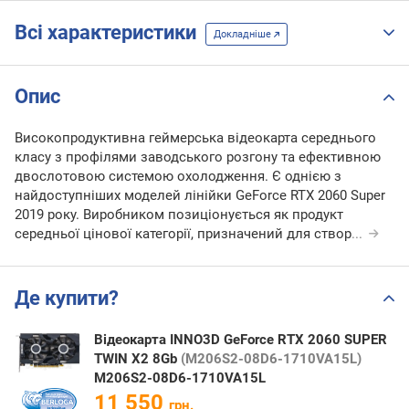
Всі характеристики
Докладніше
Опис
Високопродуктивна геймерська відеокарта середнього
класу з профілями заводського розгону та ефективною
двослотовою системою охолодження. Є однією з
найдоступніших моделей лінійки GeForce RTX 2060 Super
2019 року. Виробником позиціонується як продукт
середньої цінової категорії, призначений для створ
...
Де купити?
Відеокарта INNO3D GeForce RTX 2060 SUPER
TWIN X2 8Gb
(M206S2-08D6-1710VA15L)
M206S2-08D6-1710VA15L
11 550
грн.