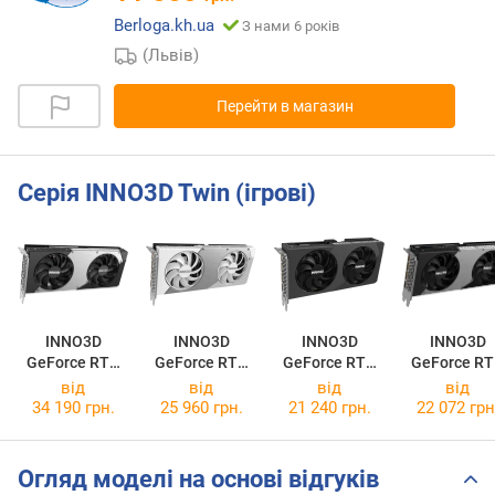
Berloga.kh.ua
З нами 6 років
(Львів)
Перейти в магазин
Серія INNO3D Twin (ігрові)
INNO3D
INNO3D
INNO3D
INNO3D
GeForce RTX
GeForce RTX
GeForce RTX
GeForce R
5070 TWIN X2
5060 TWIN X2
5060 TWIN X2
5060 Ti 8G
від
від
від
від
OC WHITE
TWIN X2
34 190 грн.
25 960 грн.
21 240 грн.
22 072 грн
Огляд моделі на основі відгуків