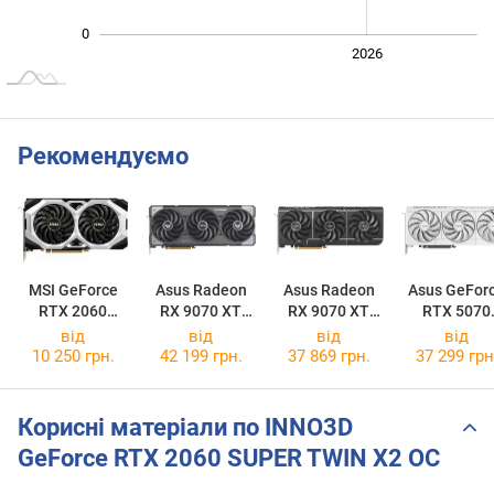
0
2024
2025
2028
2026
L
Рекомендуємо
MSI GeForce
Asus Radeon
Asus Radeon
Asus GeFor
RTX 2060
RX 9070 XT
RX 9070 XT
RTX 5070
SUPER VENTUS
TUF Gaming
Prime OC 16GB
Prime OC Wh
від
від
від
від
OC
OC 16GB
10 250 грн.
42 199 грн.
37 869 грн.
37 299 грн
Корисні матеріали по INNO3D
GeForce RTX 2060 SUPER TWIN X2 OC