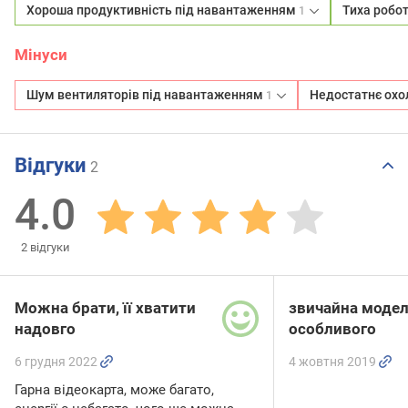
Хороша продуктивність під навантаженням
Тиха робо
1
Мінуси
Шум вентиляторів під навантаженням
Недостатнє ох
1
Відгуки
2
4.0
2
відгуки
Можна брати, її хватити
звичайна модель
надовго
особливого
6 грудня 2022
4 жовтня 2019
Гарна відеокарта, може багато,