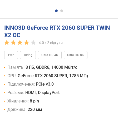
INNO3D GeForce RTX 2060 SUPER TWIN
X2 OC
4.0 /
2
відгуки
Twin
Turing
Ultra HD 4K
Ultra HD 8K
Пам'ять:
8 ГБ, GDDR6, 14000 Мбіт/с
GPU:
GeForce RTX 2060 SUPER, 1785 МГц
Підключення:
PCIe v3.0
Роз'єми:
HDMI, DisplayPort
Живлення:
8 pin
Довжина:
220 мм