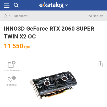
Відеокарти
Фільтр
Шукали
раніше
INNO3D GeForce RTX 2060 SUPER
TWIN X2 OC
11 550
грн.
в порівняння
в список