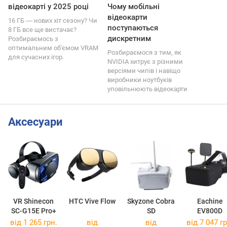
відеокарті у 2025 році
Чому мобільні
відеокарти
16 ГБ ― нових хіт сезону? Чи
поступаються
8 ГБ все ще вистачає?
дискретним
Розбираємось з
оптимальним об'ємом VRAM
Розбираємося з тим, як
для сучасних ігор.
NVIDIA хитрує з різними
версіями чипів і навіщо
виробники ноутбуків
уповільнюють відеокарти
Аксесуари
VR Shinecon
HTC Vive Flow
Skyzone Cobra
Eachine
SC-G15E Pro+
SD
EV800D
від 1 265 грн.
від
від
від 7 047 гр