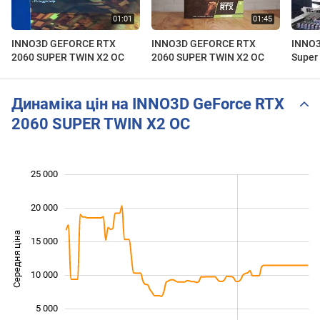
INNO3D GEFORCE RTX
INNO3D GEFORCE RTX
INNO3
2060 SUPER TWIN X2 OC
2060 SUPER TWIN X2 OC
Super
waterb
Динаміка цін на INNO3D GeForce RTX
2060 SUPER TWIN X2 OC
25 000
 000
 000
 000
20 000
Середня ціна
15 000
10 000
10 000
5 000