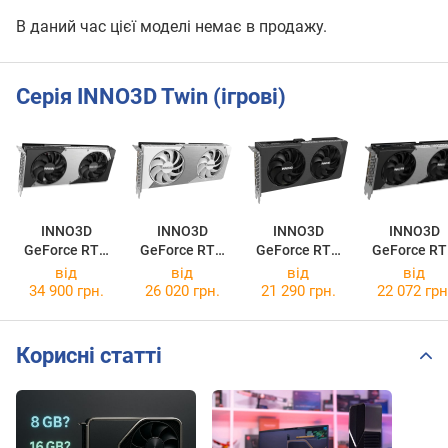
В даний час цієї моделі немає в продажу.
Серія INNO3D Twin (ігрові)
INNO3D
INNO3D
INNO3D
INNO3D
GeForce RTX
GeForce RTX
GeForce RTX
GeForce R
5070 TWIN X2
5060 TWIN X2
5060 TWIN X2
5060 Ti 8G
від
від
від
від
OC WHITE
TWIN X2
34 900 грн.
26 020 грн.
21 290 грн.
22 072 грн
Корисні статті