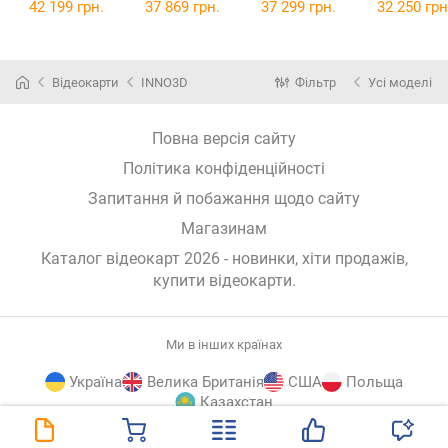
OC 16GB
2X OC PLU
42 199 грн.
37 869 грн.
37 299 грн.
32 250 грн
Відеокарти
INNO3D
Фільтр
Усі моделі
Повна версія сайту
Політика конфіденційності
Запитання й побажання щодо сайту
Магазинам
Каталог відеокарт 2026 - новинки, хіти продажів,
купити відеокарти
.
Ми в інших країнах
Україна
Велика Британія
США
Польща
Казахстан
E-