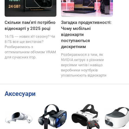
Скільки пам'яті потрібно
Загадка продуктивності:
відеокарті у 2025 році
Чому мобільні
відеокарти
16 ГБ ― нових хіт сезону? Чи
поступаються
8 ГБ все ще вистачає?
дискретним
Розбираємось з
оптимальним об'ємом VRAM
Розбираємося з тим, як
для сучасних ігор.
NVIDIA хитрує з різними
версіями чипів і навіщо
виробники ноутбуків
уповільнюють відеокарти
Аксесуари