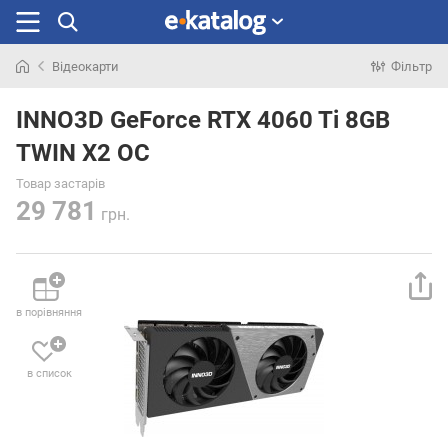
Відеокарти
Фільтр
Шукали
раніше
INNO3D GeForce RTX 4060 Ti 8GB
TWIN X2 OC
Товар застарів
29 781
грн.
в порівняння
в список