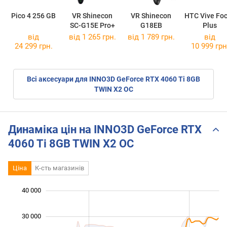
Pico 4 256 GB
VR Shinecon
VR Shinecon
HTC Vive Fo
SC-G15E Pro+
G18EB
Plus
від
від 1 265 грн.
від 1 789 грн.
від
24 299 грн.
10 999 грн
Всі аксесуари для INNO3D GeForce RTX 4060 Ti 8GB
TWIN X2 OC
Динаміка цін на INNO3D GeForce RTX
4060 Ti 8GB TWIN X2 OC
Ціна
К-сть магазинів
 000
 000
 000
 000
 000
 000
40 000
30 000