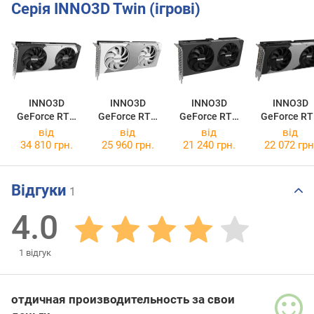
Серія INNO3D Twin (ігрові)
INNO3D
INNO3D
INNO3D
INNO3D
GeForce RTX
GeForce RTX
GeForce RTX
GeForce R
5070 TWIN X2
5060 TWIN X2
5060 TWIN X2
5060 Ti 8G
від
від
від
від
OC WHITE
TWIN X2
34 810 грн.
25 960 грн.
21 240 грн.
22 072 грн
Відгуки
1
4.0
1
відгук
отдичная производительно
сть за свои