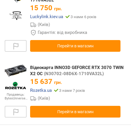
15 750
грн.
Luckylink.kiev.ua
З нами 6 років
(Київ)
Гарантія: від виробника
Перейти в магазин
Відеокарта INNO3D GEFORCE RTX 3070 TWIN
X2 OC
(N30702-08D6X-1710VA32L)
15 637
грн.
Rozetka.ua
З нами 7 років
Продавець:
(Київ)
BytesUniverse…
Перейти в магазин