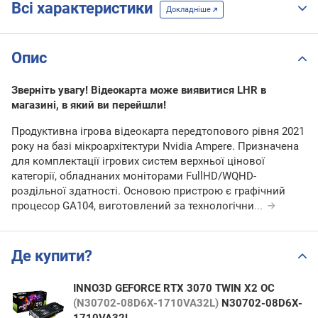
Всі характеристики
Докладніше
Опис
Зверніть увагу! Відеокарта може виявитися LHR в
магазині, в який ви перейшли!
Продуктивна ігрова відеокарта передтопового рівня 2021
року на базі мікроархітектури Nvidia Ampere. Призначена
для комплектації ігрових систем верхньої цінової
категорії, обладнаних моніторами FullHD/WQHD-
роздільної здатності. Основою пристрою є графічний
процесор GA104, виготовлений за технологічни
...
Де купити?
INNO3D GEFORCE RTX 3070 TWIN X2 OC
(N30702-08D6X-1710VA32L)
N30702-08D6X-
1710VA32L