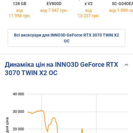
128 GB
EV800D
x V2
SC-G04DE
від
від 7 047 грн.
від
від 1 099 гр
11 998 грн.
13 237 грн.
Всі аксесуари для INNO3D GeForce RTX 3070 TWIN X2
OC
Динаміка цін на INNO3D GeForce RTX
3070 TWIN X2 OC
 000
 000
 000
 000
 000
 000
40 000
30 000
Середня ціна
20 000
10 000