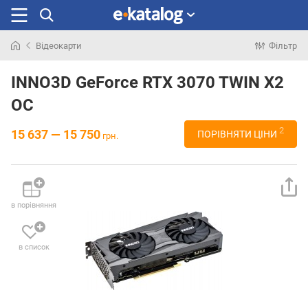
Відеокарти
Фільтр
Шукали
раніше
INNO3D GeForce RTX 3070 TWIN X2
OC
2
15 637 — 15 750
ПОРІВНЯТИ ЦІНИ
грн.
в порівняння
в список