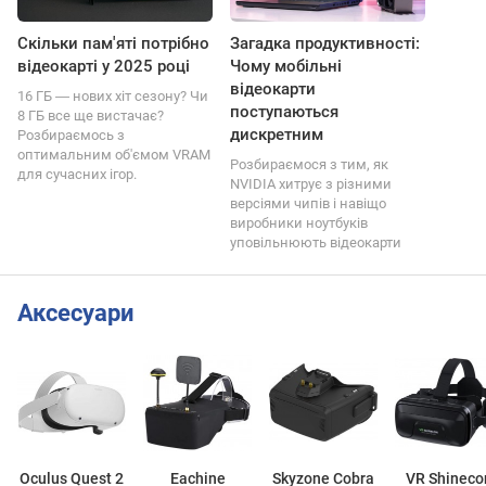
Скільки пам'яті потрібно
Загадка продуктивності:
відеокарті у 2025 році
Чому мобільні
відеокарти
16 ГБ ― нових хіт сезону? Чи
поступаються
8 ГБ все ще вистачає?
дискретним
Розбираємось з
оптимальним об'ємом VRAM
Розбираємося з тим, як
для сучасних ігор.
NVIDIA хитрує з різними
версіями чипів і навіщо
виробники ноутбуків
уповільнюють відеокарти
Аксесуари
Oculus Quest 2
Eachine
Skyzone Cobra
VR Shineco