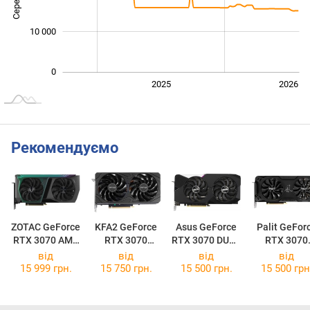
10 000
0
2024
2027
2025
2026
L
Рекомендуємо
ZOTAC GeForce
KFA2 GeForce
Asus GeForce
Palit GeFor
RTX 3070 AMP
RTX 3070
RTX 3070 DUAL
RTX 3070
Holo
37NSL6MD2KO
OC V2 LHR
JetStream 
від
від
від
від
K
LHR
15 999 грн.
15 750 грн.
15 500 грн.
15 500 грн