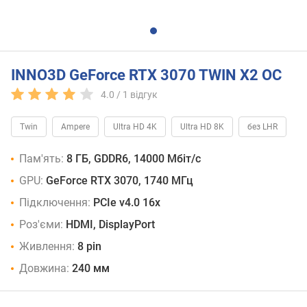
INNO3D GeForce RTX 3070 TWIN X2 OC
4.0 /
1
відгук
Twin
Ampere
Ultra HD 4K
Ultra HD 8K
без LHR
Пам'ять:
8 ГБ, GDDR6, 14000 Мбіт/с
GPU:
GeForce RTX 3070, 1740 МГц
Підключення:
PCIe v4.0 16x
Роз'єми:
HDMI, DisplayPort
Живлення:
8 pin
Довжина:
240 мм