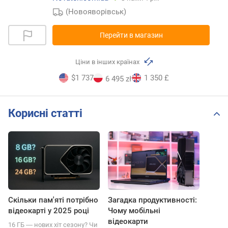
(Новояворівськ)
Перейти в магазин
Ціни в інших країнах
$1 737
1 350 £
6 495 zł
Корисні статті
Скільки пам'яті потрібно
Загадка продуктивності:
відеокарті у 2025 році
Чому мобільні
відеокарти
16 ГБ ― нових хіт сезону? Чи