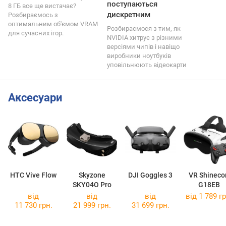
поступаються
8 ГБ все ще вистачає?
дискретним
Розбираємось з
оптимальним об'ємом VRAM
Розбираємося з тим, як
для сучасних ігор.
NVIDIA хитрує з різними
версіями чипів і навіщо
виробники ноутбуків
уповільнюють відеокарти
Аксесуари
HTC Vive Flow
Skyzone
DJI Goggles 3
VR Shineco
SKY04O Pro
G18EB
від
від
від
від 1 789 гр
11 730 грн.
21 999 грн.
31 699 грн.