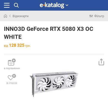
Відеокарти
Фільтр
Шукали
раніше
INNO3D GeForce RTX 5080 X3 OC
WHITE
128 325
від
грн.
в порівняння
в список