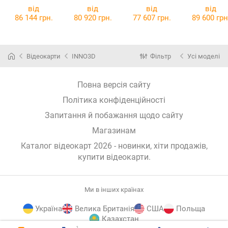
Prime EVO OC
5080 AORUS
5080 AORUS
GAMING TR
від
від
від
від
MASTER 16G
MASTER ICE
86 144 грн.
80 920 грн.
77 607 грн.
89 600 грн
16G
Відеокарти
INNO3D
Фільтр
Усі моделі
Повна версія сайту
Політика конфіденційності
Запитання й побажання щодо сайту
Магазинам
Каталог відеокарт 2026 - новинки, хіти продажів,
купити відеокарти
.
Ми в інших країнах
Україна
Велика Британія
США
Польща
Казахстан